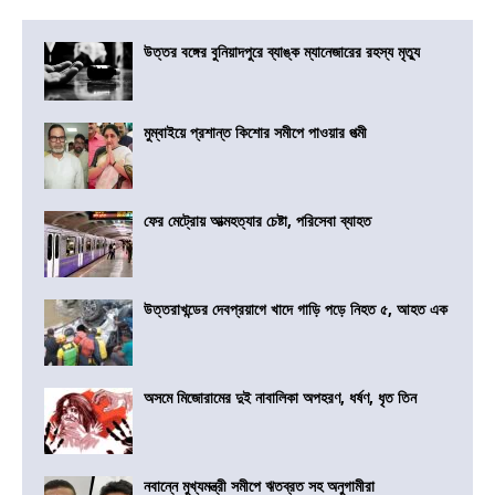
উত্তর বঙ্গের বুনিয়াদপুরে ব্যাঙ্ক ম্যানেজারের রহস্য মৃত্যু
মুম্বাইয়ে প্রশান্ত কিশোর সমীপে পাওয়ার পত্মী
ফের মেট্রোয় আত্মহত্যার চেষ্টা, পরিসেবা ব্যাহত
উত্তরাখন্ডের দেবপ্রয়াগে খাদে গাড়ি পড়ে নিহত ৫, আহত এক
অসমে মিজোরামের দুই নাবালিকা অপহরণ, ধর্ষণ, ধৃত তিন
নবান্নে মুখ্যমন্ত্রী সমীপে ঋতব্রত সহ অনুগামীরা