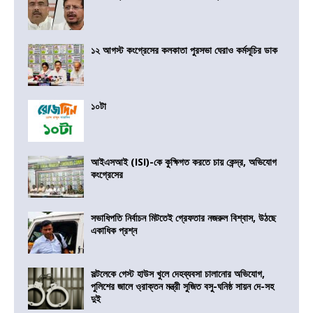
১২ আগস্ট কংগ্রেসের কলকাতা পুরসভা ঘেরাও কর্মসূচির ডাক
১০টা
আইএসআই (ISI)-কে কুক্ষিগত করতে চায় কেন্দ্র, অভিযোগ
কংগ্রেসের
সভাধিপতি নির্বাচন মিটতেই গ্রেফতার নজরুল বিশ্বাস, উঠছে
একাধিক প্রশ্ন
সল্টলেকে গেস্ট হাউস খুলে দেহব্যবসা চালানোর অভিযোগ,
পুলিশের জালে ও্রাক্তন মন্ত্রী সুজিত বসু-ঘনিষ্ঠ সায়ন দে-সহ
দুই