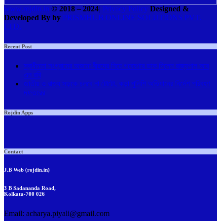
www.rojdin.in
© 2018
–
2024
|
Privacy Policy
Designed &
Developed By by
PRISMHUB ONLINE SOLUTIONS PVT.
LTD.
Recent Post
স্বাধীনতা সংগ্রামের অজানা বীরদের নিয়ে গবেষণার ডাক দিলেন রাজ্যপাল আর
এন রবি
জাতীয় ও রাজ্য সড়কে চলবে না টোটো, কড়া পুলিশি অভিযানের নির্দেশ পরিবহণ
দফতরের
Rojdin Apps
Contact
J.B Web (rojdin.in)
3 B Sadananda Road,
Kolkata-700 026
Email: acharya.piyali@gmail.com