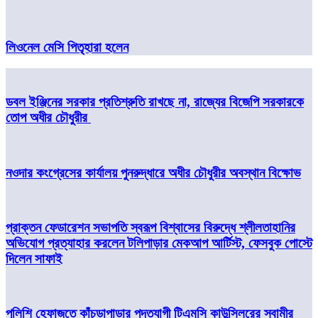
লিওনেল মেসি পিতৃহারা হলেন
ডবল ইঞ্জিনের সরকার প্রতিশ্রুতি রাখছে না, রাজ্যের বিজেপি সরকারকে
তোপ অধীর চৌধুরীর
নওদার কংগ্রেসের কার্যালয় পুনরুদ্ধারে অধীর চৌধুরীর অবস্থান বিক্ষোভ
প্রাক্তন ফেডারেশন সভাপতি স্বরূপ বিশ্বাসের বিরুদ্ধে শ্লীলতাহানির
অভিযোগ প্রত্যাহার করলেন টলিপাড়ার মেকআপ আর্টিস্ট, ফেসবুক পোস্টে
দিলেন সাফাই
পুলিশি হেফাজতে কাঁচড়াপাড়ার পদত্যাগী টিএমসি কাউন্সিলরের স্বামীর