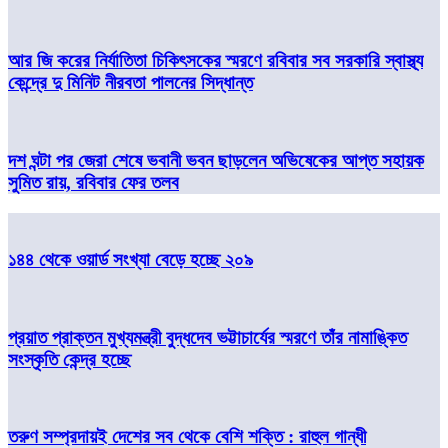
আর জি করের নির্যাতিতা চিকিৎসকের স্মরণে রবিবার সব সরকারি স্বাস্থ্য
কেন্দ্রে দু মিনিট নীরবতা পালনের সিদ্ধান্ত
দশ ঘন্টা পর জেরা শেষে ভবানী ভবন ছাড়লেন অভিষেকের আপ্ত সহায়ক
সুমিত রায়, রবিবার ফের তলব
১৪৪ থেকে ওয়ার্ড সংখ্যা বেড়ে হচ্ছে ২০৯
প্রয়াত প্রাক্তন মুখ্যমন্ত্রী বুদ্ধদেব ভট্টাচার্যের স্মরণে তাঁর নামাঙ্কিত
সংস্কৃতি কেন্দ্র হচ্ছে
তরুণ সম্প্রদায়ই দেশের সব থেকে বেশি শক্তি : রাহুল গান্ধী