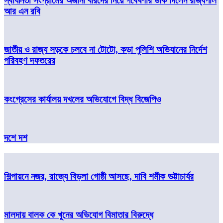
স্বাধীনতা সংগ্রামের অজানা বীরদের নিয়ে গবেষণার ডাক দিলেন রাজ্যপাল
আর এন রবি
জাতীয় ও রাজ্য সড়কে চলবে না টোটো, কড়া পুলিশি অভিযানের নির্দেশ
পরিবহণ দফতরের
কংগ্রেসের কার্যালয় দখলের অভিযোগে বিদ্ধ বিজেপিও
দশে দশ
শিল্পায়নে নজর, রাজ্যে বিড়লা গোষ্ঠী আসছে, দাবি শমীক ভট্টাচার্যর
মালদায় বালক কে খুনের অভিযোগ বিমাতার বিরুদ্ধে