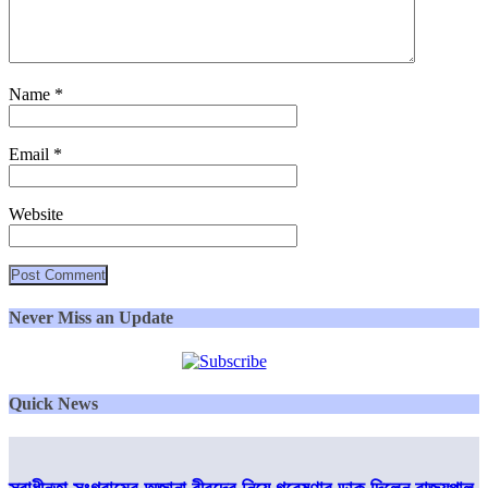
Name
*
Email
*
Website
Never Miss an Update
Quick News