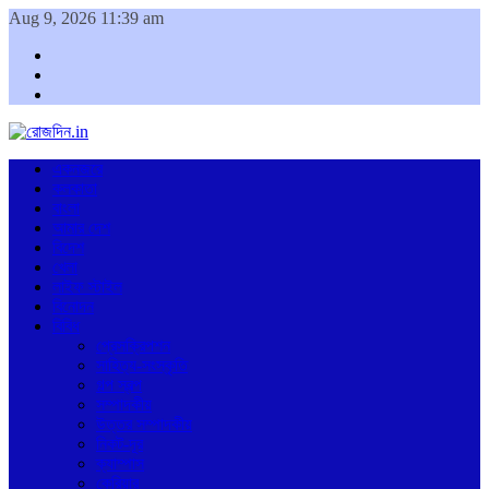
Aug 9, 2026 11:39 am
Facebook
Twitter
Youtube
একনজরে
কলকাতা
বাংলা
আমার দেশ
বিদেশ
খেলা
লাইফ স্টাইল
বিনোদন
বিবিধ
প্রেসক্রিপশন
সাহিত্য-সংস্কৃতি
গল্প স্বল্প
সম্পাদকীয়
উত্তর সম্পাদকীয়
নিকট-দূর
ক্যাম্পাস
কেরিয়ার