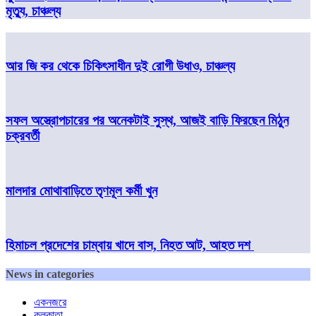
মৃত্যু, চাঞ্চল্য
আর জি কর থেকে চিকিৎসাধীন দুই রোগী উধাও, চাঞ্চল্য
সফল অস্ত্রোপচারের পর অনেকটাই সুস্থ, আজই বাড়ি ফিরছেন মিঠুন
চক্রবর্তী
মালদার মোথাবাড়িতে তৃণমূল কর্মী খুন
হিমাচল প্রদেশের চাম্বায় খাদে বাস, নিহত আট, আহত দশ
News in categories
একনজরে
কলকাতা