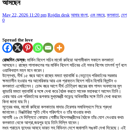
আসছেন
May 22, 2026 11:20 pm
Rojdin desk
আমার বাংলা
,
এক নজরে
,
কলকাতা
,
দেশ
0
Spread the love
রোজদিন ডেস্ক:
মার্কিন বিদেশ সচিব মার্কো রুবিয়ো আগামীকাল সকালে কলকাতা
আসছেন। রাজ্যে পালাবদলের পর মার্কিন বিদেশ সচিবের এই সফর বিশেষ তাৎপর্য পূর্ণ বলে
ওয়াকিবহাল মহল মনে করেন।
উল্লেখ্য, দীর্ঘ ১৫ বছর আগে রাজ্যে মমতা ব্যানার্জি র নেতৃত্বে পরিবর্তনের সরকার
ক্ষমতাসীন হওয়ার পর আমেরিকার আর এক প্রাক্তন বিদেশ সচিব হিলারি ক্লিন্টন ও
কলকাতা এসেছিলেন। চোদ্দ বছর আগে দীর্ঘ চৌত্রিশ বছরের বাম শাসন অবসানের মূল
কান্ডারি মমতা ব্যানার্জি র সঙ্গে দেখা করে বৈঠক করতে সাবেক মহাকরণে আসেন তিনি।
এবার আর এক পরিবর্তনের রূপকার মুখ্যমন্ত্রী শুভেন্দু অধিকারীর সঙ্গে তিনি দেখা করবেন
কিনা জানা যায় নি।
সূত্রের খবর, মার্কো রুবিয়ো কলকাতায় মাদার টেরেসার সমাধিস্থলে গিয়ে শ্রদ্ধা
জানাবেন। ভিক্টোরিয়া স্মৃতি সৌধ পরিদর্শনে ও তাঁর যাওয়ার কথা৷
আগামী ২৬ মে দিল্লিতে কোয়াড গোষ্ঠীর বিদেশমন্ত্রীদের বৈঠকে তাঁর যোগ দেওয়ার কথা৷
কলকাতা থেকে আগ্রা,জয়পুর হয়ে তিনি দিল্লি যাবেন।
মধ্য প্রাচ্যে যুদ্ধের আবহে ভারত সহ বিভিন্ন দেশে জ্বালানি সঙ্কট দেখা দিয়েছে। এই