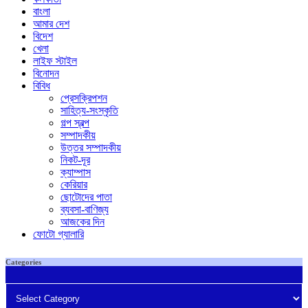
বাংলা
আমার দেশ
বিদেশ
খেলা
লাইফ স্টাইল
বিনোদন
বিবিধ
প্রেসক্রিপশন
সাহিত্য-সংস্কৃতি
গল্প স্বল্প
সম্পাদকীয়
উত্তর সম্পাদকীয়
নিকট-দূর
ক্যাম্পাস
কেরিয়ার
ছোটোদের পাতা
ব্যবসা-বাণিজ্য
আজকের দিন
ফোটো গ্যালারি
Categories
Categories