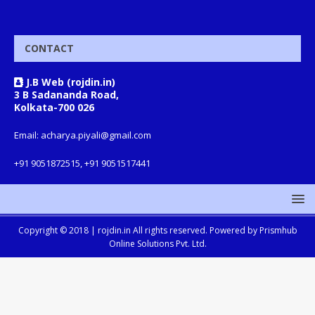
CONTACT
J.B Web (rojdin.in)
3 B Sadananda Road,
Kolkata-700 026
Email: acharya.piyali@gmail.com
+91 9051872515, +91 9051517441
Copyright © 2018 |
rojdin.in
All rights reserved. Powered by
Prismhub
Online Solutions Pvt. Ltd.