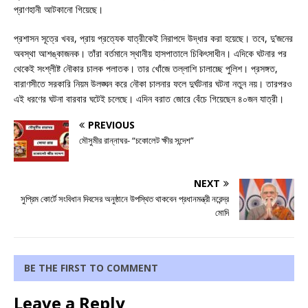
প্রাণহানী আটকানো গিয়েছে।
প্রশাসন সূত্রে খবর, প্রায় প্রত্যেক যাত্রীকেই নিরাপদে উদ্ধার করা হয়েছে। তবে, দু’জনের
অবস্থা আশঙ্কাজনক। তাঁরা বর্তমানে স্থানীয় হাসপাতালে চিকিৎসাধীন। এদিকে ঘটনার পর
থেকেই সংশ্লীষ্ট নৌকার চালক পলাতক। তার খোঁজে তল্লাশি চালাচ্ছে পুলিশ। প্রসঙ্গত,
বারাণসীতে সরকারি নিয়ম উলঙ্ঘন করে নৌকা চালনার ফলে দুর্ঘটনার ঘটনা নতুন নয়। তারপরও
এই ধরণের ঘটনা বারবার ঘটেই চলেছে। এদিন বরাত জোরে বেঁচে গিয়েছেন ৪০জন যাত্রী।
PREVIOUS
মৌসুমীর রান্নাঘর- “চকোলেট ক্ষীর সন্দেশ”
NEXT
সুপ্রিম কোর্টে সংবিধান দিবসের অনুষ্ঠানে উপস্থিত থাকবেন প্রধানমন্ত্রী নরেন্দ্র
মোদি
BE THE FIRST TO COMMENT
Leave a Reply