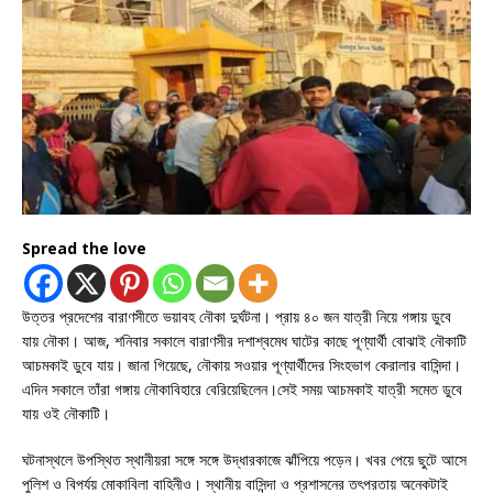
Spread the love
উত্তর প্রদেশের বারাণসীতে ভয়াবহ নৌকা দুর্ঘটনা। প্রায় ৪০ জন যাত্রী নিয়ে গঙ্গায় ডুবে
যায় নৌকা। আজ, শনিবার সকালে বারাণসীর দশাশ্বমেধ ঘাটের কাছে পূণ্যার্থী বোঝাই নৌকাটি
আচমকাই ডুবে যায়। জানা গিয়েছে, নৌকায় সওয়ার পূণ্যার্থীদের সিংহভাগ কেরালার বাসিন্দা।
এদিন সকালে তাঁরা গঙ্গায় নৌকাবিহারে বেরিয়েছিলেন।সেই সময় আচমকাই যাত্রী সমেত ডুবে
যায় ওই নৌকাটি।
ঘটনাস্থলে উপস্থিত স্থানীয়রা সঙ্গে সঙ্গে উদ্ধারকাজে ঝাঁপিয়ে পড়েন। খবর পেয়ে ছুটে আসে
পুলিশ ও বিপর্যয় মোকাবিলা বাহিনীও। স্থানীয় বাসিন্দা ও প্রশাসনের তৎপরতায় অনেকটাই