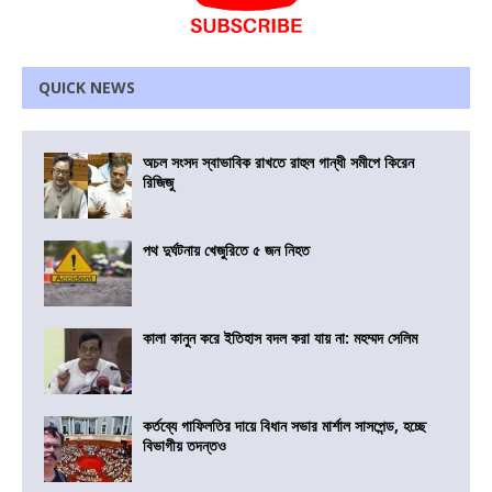
QUICK NEWS
অচল সংসদ স্বাভাবিক রাখতে রাহুল গান্ধী সমীপে কিরেন
রিজিজু
পথ দুর্ঘটনায় খেজুরিতে ৫ জন নিহত
কালা কানুন করে ইতিহাস বদল করা যায় না: মহম্মদ সেলিম
কর্তব্যে গাফিলতির দায়ে বিধান সভার মার্শাল সাসপেন্ড, হচ্ছে
বিভাগীয় তদন্তও