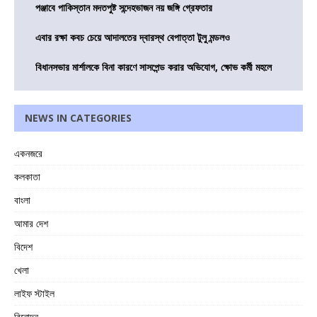
পঞ্জাবে পাকিস্তান মদতপুষ্ট সন্দেহভাজন নয় জঙ্গি গ্রেফতার
এবার রক্ষা কবচ চেয়ে আদালতের দ্বারস্থ বেপাত্তা টুলু মন্ডলও
বিধানসভার মার্শালকে বিনা কারণে সাসপেন্ড করার অভিযোগ, ক্ষোভ কর্মী মহলে
NEWS IN CATEGORIES
একনজরে
কলকাতা
বাংলা
আমার দেশ
বিদেশ
খেলা
লাইফ স্টাইল
বিনোদন