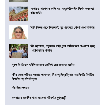
আপাতত সারপ্লাস বদলি নয়, অন্তর্বর্তীকালীন নির্দেশ কলকাতা
হাইকোর্টের
তিনি নিজের দেশে ফিরবেনই, দৃঢ প্রত্যয়ে ঘোষণা শেখ হাসিনার
নিট আন্দোলন, পড়ুয়াদের বাড়ি গুন্ডা পাঠিয়ে ক্ষমা চাওয়ানো হচ্ছে
: তোপ রাহুল গান্ধীর
গ্রুপ ডি নিয়োগ দুর্নীতি মামলায় চার্জশিটে নাম থাকাদের জামিন
নদিয়া জেলা পরিষদে ক্ষমতার পালাবদল, বিনা প্রতিদ্বন্দ্বিতায় সভাধিপতি নির্বাচিত
বিজেপির প্রণতি বিশ্বাস
পাঁচ তিনে পনেরো
কলকাতার একাধিক থানা আচমকা পরিদর্শনে মুখ্যমন্ত্রী