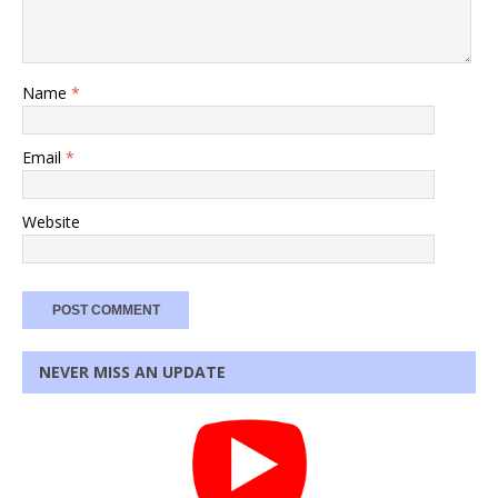
Name
*
Email
*
Website
NEVER MISS AN UPDATE