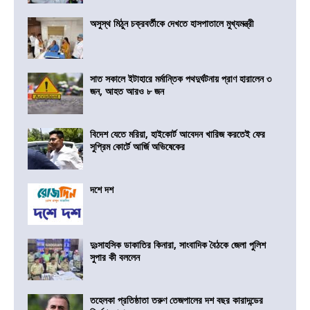
অসুস্থ মিঠুন চক্রবর্তীকে দেখতে হাসপাতালে মুখ্যমন্ত্রী
সাত সকালে ইটাহারে মর্মান্তিক পথদুর্ঘটনায় প্রাণ হারালেন ৩
জন, আহত আরও ৮ জন
বিদেশ যেতে মরিয়া, হাইকোর্ট আবেদন খারিজ করতেই ফের
সুপ্রিম কোর্টে আর্জি অভিষেকের
দশে দশ
দুঃসাহসিক ডাকাতির কিনারা, সাংবাদিক বৈঠকে জেলা পুলিশ
সুপার কী বললেন
তহেলকা প্রতিষ্ঠাতা তরুণ তেজপালের দশ বছর কারাদন্ডের