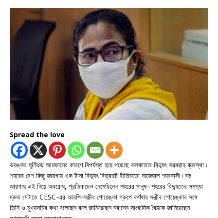
Spread the love
ভয়ঙ্কর ঘূর্ণিঝড় আমফানের কারণে বিপর্যস্ত হয়ে পড়েছে কলকাতার বিদ্যুৎ সরবরাহ ব্যবস্থা ৷
শহরের বেশ কিছু জায়গায় এক টানা বিদ্যুৎ বিভ্রাটে রীতিমতো নাজেহাল শহরবাসী ৷ বহু
জায়গায় এই নিয়ে অবরোধ, প্রতিবাদেও নেমেছিলেন শহরের মানুষ ৷ শহরের বিদ্যুতের সমস্যা
দ্রুত মেটাতে CESC-এর আরপি-সঞ্জীব গোয়েঙ্কা গ্রুপে কর্ণধার সঞ্জীব গোয়েঙ্কার সঙ্গে
তিনি ও মুখ্যসচিব কথা বলেছেন বলে জানিয়েছেন নবান্নে সাংবাদিক বৈঠকে জানিয়েছেন