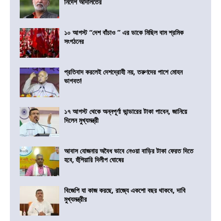
নির্দেশ আদালতের
১০ আগস্ট “দেশ বাঁচাও ” এর ডাকে মিছিল বাম শ্রমিক
সংগঠনের
প্রতিবাদ করলেই দেশদ্রোহী নয়, তরুণদের পাশে মোহন
ভাগবত!
১৭ আগস্ট থেকে অন্নপূর্ণা ভান্ডারের টাকা পাবেন, জানিয়ে
দিলেন মুখ্যমন্ত্রী
আবাস যোজনায় অবৈধ ভাবে নেওয়া বাড়ির টাকা ফেরত দিতে
হবে, হুঁশিয়ারি দিলীপ ঘোষের
বিজেপি যা কাজ করছে, রাজ্যে একশো বছর থাকবে, দাবি
মুখ্যমন্ত্রীর