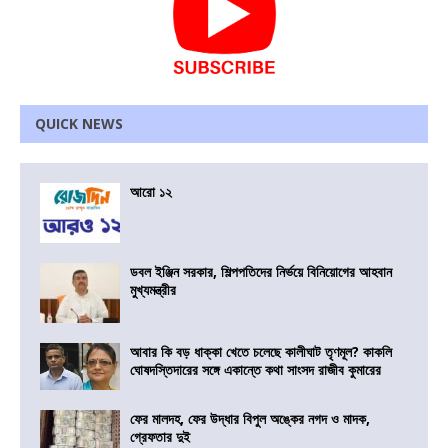
QUICK NEWS
আরো ১২
ডবল ইঞ্জিন সরকার, শিল্পপতিদের নির্ভয়ে বিনিয়োগের আহবান
মুখ্যমন্ত্রীর
আবার কি বড় ধাক্কা খেতে চলেছে কালীঘাট তৃণমূল? কাকলি
ঘোষদস্তিদারের সঙ্গে একান্তে কথা সাংসদ রাজীব কুমারের
ফের মালদহ, ফের উদ্ধার বিপুল অঙ্কের নগদ ও মাদক,
গ্রেফতার দুই