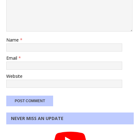
Name
*
Email
*
Website
NEVER MISS AN UPDATE