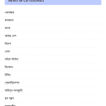
NEWS IN CATEGORIES
একনজরে
কলকাতা
বাংলা
আমার দেশ
বিদেশ
খেলা
লাইফ স্টাইল
বিনোদন
বিবিধ
প্রেসক্রিপশন
সাহিত্য-সংস্কৃতি
গল্প স্বল্প
সম্পাদকীয়