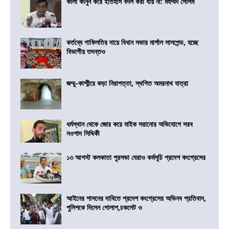
কালা কানুন করে ইতিহাস বদল করা যায় না: মহম্মদ সেলিম
কর্তব্যে গাফিলতির দায়ে বিধান সভার মার্শাল সাসপেন্ড, হচ্ছে
বিভাগীয় তদন্তও
জম্মু-কাশ্মীরে কড়া নিরাপত্তা, স্থগিত অমরনাথ যাত্রা
ধর্মস্থান থেকে জোর করে মাইক সরানোর অভিযোগে সরব
নওশাদ সিদ্দিকী
১৩ আগস্ট কলকাতা পুরসভা ঘেরাও কর্মসূচি প্রদেশ কংগ্রেসের
আইনের শাসনের দাবিতে প্রদেশ কংগ্রেসের অভিনব প্রতিবাদ,
পুলিশকে দিলেন গোলাপ,চকলেট ও