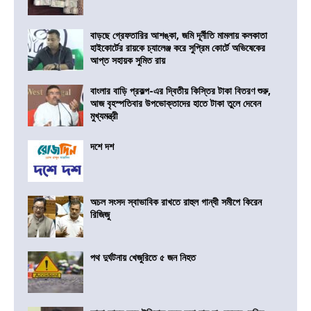
বাড়ছে গ্রেফতারির আশঙ্কা, জমি দূর্নীতি মামলায় কলকাতা
হাইকোর্টের রায়কে চ্যালেঞ্জ করে সুপ্রিম কোর্টে অভিষেকের
আপ্ত সহায়ক সুমিত রায়
বাংলার বাড়ি প্রকল্প-এর দ্বিতীয় কিস্তির টাকা বিতরণ শুরু,
আজ বৃহস্পতিবার উপভোক্তাদের হাতে টাকা তুলে দেবেন
মুখ্যমন্ত্রী
দশে দশ
অচল সংসদ স্বাভাবিক রাখতে রাহুল গান্ধী সমীপে কিরেন
রিজিজু
পথ দুর্ঘটনায় খেজুরিতে ৫ জন নিহত