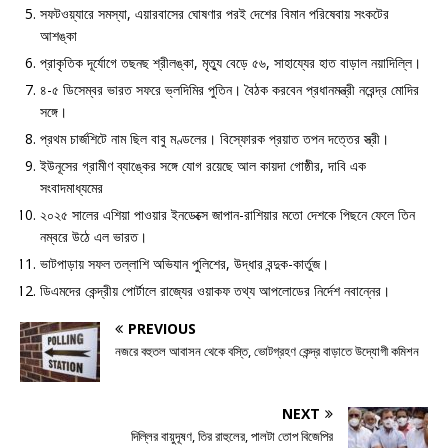
সফটওয়্যারে সমস্যা, এয়ারবাসের ঘোষণার পরই দেশের বিমান পরিষেবায় সংকটের
আশঙ্কা
প্রাকৃতিক দূর্যোগে তছনছ শ্রীলঙ্কা, মৃত্যু বেড়ে ৫৬, সাহায্যের হাত বাড়াল নয়াদিল্লি।
৪-৫ ডিসেম্বর ভারত সফরে ভ্লদিমির পুতিন। বৈঠক করবেন প্রধানমন্ত্রী নরেন্দ্র মোদির
সঙ্গে।
প্রথম চার্জশিটে নাম ছিল বাবু মণ্ডলের। বিস্ফোরক প্রয়াত তপন দত্তের স্ত্রী।
ইউনূসের গ্রামীণ ব্যাঙ্কের সঙ্গে যোগ রয়েছে আল কায়দা গোষ্ঠীর, দাবি এক
সংবাদমাধ্যমের
২০২৫ সালের এশিয়া পাওয়ার ইনডেক্সে জাপান-রাশিয়ার মতো দেশকে পিছনে ফেলে তিন
নম্বরে উঠে এল ভারত।
ভাটপাড়ায় সফল তল্লাশি অভিযান পুলিশের, উদ্ধার বন্দুক-কার্তুজ।
ডিএমদের কেন্দ্রীয় পোর্টালে রাজ্যের ওয়াকফ তথ্য আপলোডের নির্দেশ নবান্নের।
PREVIOUS
নজরে বহুতল আবাসন থেকে বস্তি, ভোটগ্রহণ কেন্দ্র বাড়াতে উদ্যোগী কমিশন
NEXT
দিল্লির বায়ুদূষণ, তির রাহুলের, পালটা তোপ বিজেপির