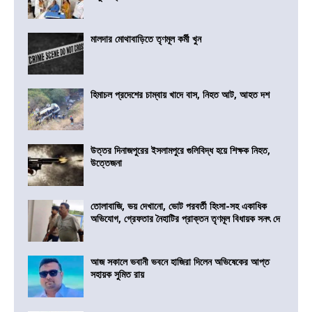
মালদার মোথাবাড়িতে তৃণমূল কর্মী খুন
হিমাচল প্রদেশের চাম্বায় খাদে বাস, নিহত আট, আহত দশ
উত্তর দিনাজপুরের ইসলামপুরে গুলিবিদ্ধ হয়ে শিক্ষক নিহত,
উত্তেজনা
তোলাবাজি, ভয় দেখানো, ভোট পরবর্তী হিংসা-সহ একাধিক
অভিযোগ, গ্রেফতার নৈহাটির প্রাক্তন তৃণমূল বিধায়ক সনৎ দে
আজ সকালে ভবানী ভবনে হাজিরা দিলেন অভিষেকের আপ্ত
সহায়ক সুমিত রায়