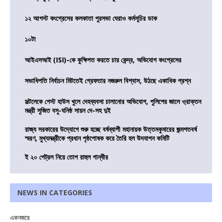
১২ আগস্ট কংগ্রেসের কলকাতা পুরসভা ঘেরাও কর্মসূচির ডাক
১০টা
আইএসআই (ISI)-কে কুক্ষিগত করতে চায় কেন্দ্র, অভিযোগ কংগ্রেসের
সভাধিপতি নির্বাচন মিটতেই গ্রেফতার নজরুল বিশ্বাস, উঠছে একাধিক প্রশ্ন
সল্টলেকে গেস্ট হাউস খুলে দেহব্যবসা চালানোর অভিযোগ, পুলিশের জালে ও্রাক্তন
মন্ত্রী সুজিত বসু-ঘনিষ্ঠ সায়ন দে-সহ দুই
রাজ্য সরকারের উদ্যোগে শুরু হচ্ছে বর্ষব্যাপী মহানায়ক উত্তমকুমারের জন্মশতবর্ষ
স্মরণ, মুখ্যমন্ত্রীকে প্রধান পৃষ্ঠপোষক করে তৈরি হল উদযাপন কমিটি
ই ২০ পেট্রল নিয়ে তোপ রাহুল গান্ধীর
NEWS IN CATEGORIES
একনজরে