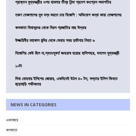
প্রাক্তন মুখ্যমন্ত্রীর ওপর হামলার তীব্র নিন্দা প্রদেশ কংগ্রেস সভাপতির
তরুণ তেজপালের মুখ বন্ধ করতে চায় বিজেপি : অভিযোগ কন্যা কারা তেজপালের
কলকাতা বিমানবন্দর থেকে বিরল প্রজাতির মাছ উদ্ধার
উজ্জয়িনীর মহাকাল মন্দির থেকে ফেরার সময় দুর্ঘটনায় নিহত ৬
বিজেপির কেউ ছিল না,স্বতঃস্ফূর্ত জনরোষ হয়েছে হালিশহরে, বললেন মুখ্যমন্ত্রী
১০টা
দিঘা মোহনায় ইলিশের জোয়ার, একদিনেই উঠল ৪০ টন, সস্তায় ইলিশ কিনতে
হুড়োহুড়ি পর্যটকদের
NEWS IN CATEGORIES
একনজরে
কলকাতা