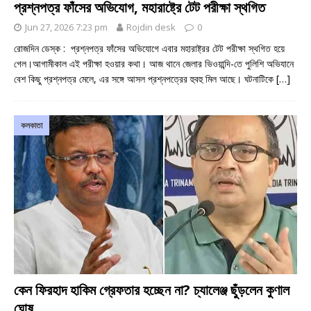
প্রশ্নপত্র ফাঁসের অভিযোগ, মহারাষ্ট্রে টেট পরীক্ষা স্থগিত
Jun 27, 2026 7:23 pm
Rojdin desk
0
রোজদিন ডেস্ক : প্রশ্নপত্র ফাঁসের অভিযোগে এবার মহারাষ্ট্রর টেট পরীক্ষা স্থগিত হয়ে
গেল।আগামীকাল এই পরীক্ষা হওয়ার কথা। আজ থানে জেলার ভিওয়ান্দি-তে পুলিশি অভিযানে
বেশ কিছু প্রশ্নপত্র মেলে, এর সঙ্গে আসল প্রশ্নপত্রের হুবহু মিল আছে। ঘটনাটিকে
[…]
কলকাতা
কেন ফিরহাদ হাকিম গ্রেফতার হচ্ছেন না? চ্যালেঞ্জ ছুঁড়লেন কুণাল
ঘোষ