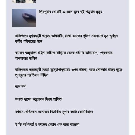
ত্রিপুরার খোয়াই-এ জলে ডুবে দুই পড়ুয়ার মৃত্যু
হালিশহরে মুখ্যমন্ত্রী শুভেন্দু অধিকারী, দেখা করলেন পুলিশ লকআপে মৃত তৃণমূল
কর্মীর পরিবারের সঙ্গে
কাজের অজুহাতে মহিলা কর্মীকে বাড়িতে ডেকে ধর্ষণের অভিযোগ, গ্রেফতার
পানশালার মালিক
হালিশহরে দলনেত্রী মমতা বন্দ্যোপাধ্যায়ের ওপর হামলা, আজ সোমবার রাজ্য জুড়ে
তৃণমূলের প্রতিবাদ মিছিল
দশে দশ
ভারত ছাড়ো আন্দোলন দিবস পালিত
বর্ধমান মেডিকেল কলেজের বিতর্কিত সুপার বদলি কোচবিহারে
ই ডি অধিকর্তা র কাজের মেয়াদ এক বছর বাড়লো