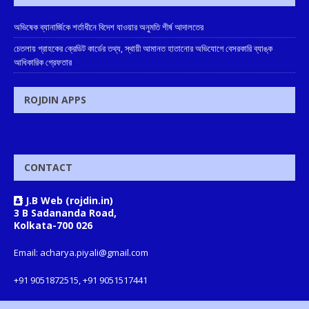
অভিষেক ব্যানার্জিকে শর্তাধীনে বিদেশ যাওয়ার অনুমতি শীর্ষ আদালতের
চেতলায় গ্রাহকের ক্রেডিট কার্ডের তথ্য, স্থায়ী আমানত হাতানোর অভিযোগে বেসরকারি ব্যাঙ্ক
আধিকারিক গ্রেফতার
ROJDIN APPS
CONTACT
J.B Web (rojdin.in)
3 B Sadananda Road,
Kolkata-700 026
Email: acharya.piyali@gmail.com
+91 9051872515, +91 9051517441