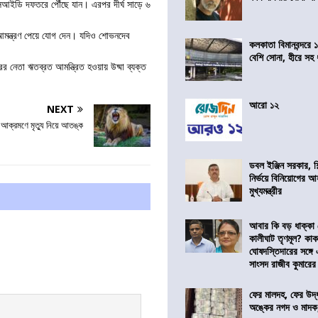
িআইডি দফতরে পৌঁছে যান। এরপর দীর্ঘ সাড়ে ৬
ি আমন্ত্রণ পেয়ে যোগ দেন। যদিও শোভনদেব
কলকাতা বিমানবন্দরে 
বেশি সোনা, হীরে সহ
র নেতা ঋতব্রত আমন্ত্রিত হওয়ায় উষ্মা ব্যক্ত
আরো ১২
NEXT
 আক্রমণে মৃত্যু নিয়ে আতঙ্ক
ডবল ইঞ্জিন সরকার, শ
নির্ভয়ে বিনিয়োগের আ
মুখ্যমন্ত্রীর
আবার কি বড় ধাক্কা
কালীঘাট তৃণমূল? কা
ঘোষদস্তিদারের সঙ্গে
সাংসদ রাজীব কুমারের
ফের মালদহ, ফের উদ্ধ
অঙ্কের নগদ ও মাদক,