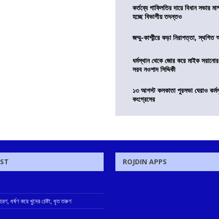
কর্তব্যে গাফিলতির দায়ে বিধান সভার মার্
হচ্ছে বিভাগীয় তদন্তও
জম্মু-কাশ্মীরে কড়া নিরাপত্তা, স্থগিত 
ধর্মস্থান থেকে জোর করে মাইক সরানো
সরব নওশাদ সিদ্দিকী
১৩ আগস্ট কলকাতা পুরসভা ঘেরাও কর্মস
কংগ্রেসের
OST
ROJDIN APPS
ণ, ধর্ষণ করে খুনের চেষ্টা, ধৃত তরুণ