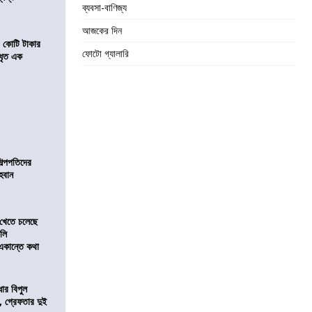
ব্যবসা-বাণিজ্য
আজকের দিন
১ কোটি টাকার
ফোটো গ্যালারি
 ধৃত এক
িল্পপতিদের
হবান
 খেতে চলেছে
কলি
 একান্তে কথা
ার বিপুল
 গ্রেফতার দুই