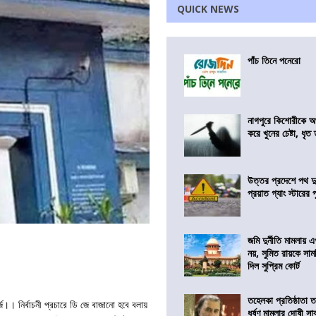
QUICK NEWS
পাঁচ তিনে পনেরো
নাগপুরে কিশোরীকে অপ
করে খুনের চেষ্টা, ধৃত
উত্তর প্রদেশে পথ দু
প্রয়াত গ্যাং স্টারের 
জমি দুর্নীতি মামলায়
নয়, সুমিত রায়কে সাম
দিল সুপ্রিম কোর্ট
তহেলকা প্রতিষ্ঠাতা 
ি।। নির্বাচনী প্রচারে ডি জে বাজানো হবে বলায়
ধর্ষণ মামলার দোষী সাব