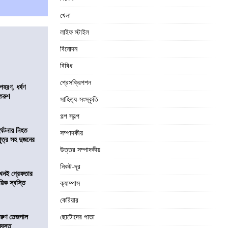
খেলা
লাইফ স্টাইল
বিনোদন
বিবিধ
প্রেসক্রিপশন
হরণ, ধর্ষণ
 তরুণ
সাহিত্য-সংস্কৃতি
গল্প স্বল্প
র্ঘটনায় নিহত
সম্পাদকীয়
পুত্র সহ দুজনের
উত্তর সম্পাদকীয়
নিকট-দূর
 এখনই গ্রেফতার
য়িক স্বস্তি
ক্যাম্পাস
কেরিয়ার
তরুণ তেজপাল
ছোটোদের পাতা
্যস্ত