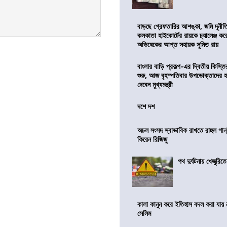
বাড়ছে গ্রেফতারির আশঙ্কা, জমি দূর্নীত
কলকাতা হাইকোর্টের রায়কে চ্যালেঞ্জ করে 
অভিষেকের আপ্ত সহায়ক সুমিত রায়
বাংলার বাড়ি প্রকল্প-এর দ্বিতীয় কিস্
শুরু, আজ বৃহস্পতিবার উপভোক্তাদের হ
দেবেন মুখ্যমন্ত্রী
দশে দশ
অচল সংসদ স্বাভাবিক রাখতে রাহুল গান্
কিরেন রিজিজু
পথ দুর্ঘটনায় খেজুরি
কালা কানুন করে ইতিহাস বদল করা যায় ন
সেলিম