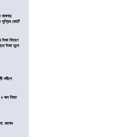
ি মামলায়
সুপ্রিম কোর্টে
তির টাকা বিতরণ
াতে টাকা তুলে
ধী সমীপে
তে ৫ জন নিহত
া: মহম্মদ