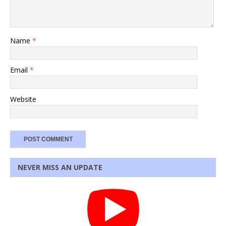
Name
*
Email
*
Website
NEVER MISS AN UPDATE