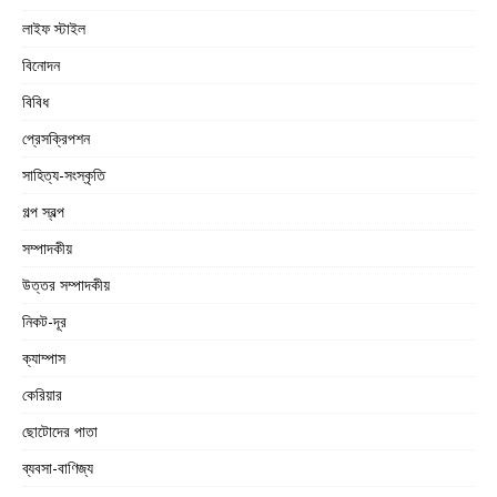
লাইফ স্টাইল
বিনোদন
বিবিধ
প্রেসক্রিপশন
সাহিত্য-সংস্কৃতি
গল্প স্বল্প
সম্পাদকীয়
উত্তর সম্পাদকীয়
নিকট-দূর
ক্যাম্পাস
কেরিয়ার
ছোটোদের পাতা
ব্যবসা-বাণিজ্য