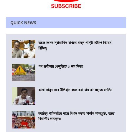
QUICK NEWS
অচল সংসদ স্বাভাবিক রাখতে রাহুল গান্ধী সমীপে কিরেন
রিজিজু
পথ দুর্ঘটনায় খেজুরিতে ৫ জন নিহত
কালা কানুন করে ইতিহাস বদল করা যায় না: মহম্মদ সেলিম
কর্তব্যে গাফিলতির দায়ে বিধান সভার মার্শাল সাসপেন্ড, হচ্ছে
বিভাগীয় তদন্তও