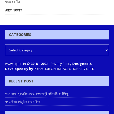
আজকের দিন
ফোটো গ্যালারি
CATEGORIES
www.rojdin.in
© 2018
–
2024
|
Privacy Policy
Designed &
Developed By by
PRISMHUB ONLINE SOLUTIONS PVT. LTD.
RECENT POST
অচল সংসদ স্বাভাবিক রাখতে রাহুল গান্ধী সমীপে কিরেন রিজিজু
পথ দুর্ঘটনায় খেজুরিতে ৫ জন নিহত