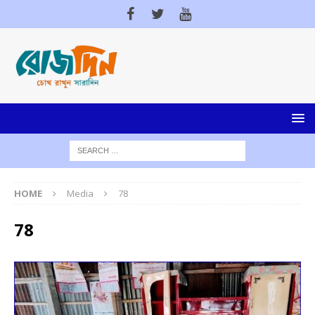
HOME
Media
78
78