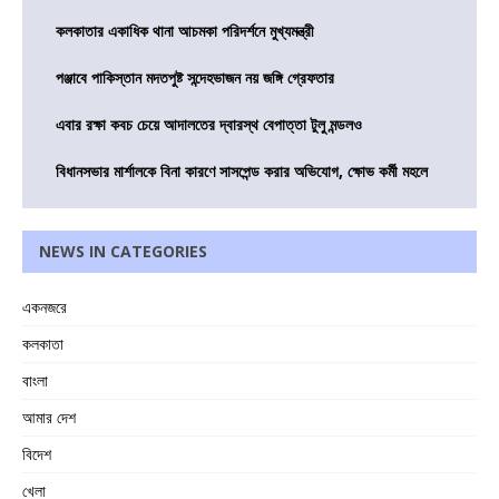
কলকাতার একাধিক থানা আচমকা পরিদর্শনে মুখ্যমন্ত্রী
পঞ্জাবে পাকিস্তান মদতপুষ্ট সন্দেহভাজন নয় জঙ্গি গ্রেফতার
এবার রক্ষা কবচ চেয়ে আদালতের দ্বারস্থ বেপাত্তা টুলু মন্ডলও
বিধানসভার মার্শালকে বিনা কারণে সাসপেন্ড করার অভিযোগ, ক্ষোভ কর্মী মহলে
NEWS IN CATEGORIES
একনজরে
কলকাতা
বাংলা
আমার দেশ
বিদেশ
খেলা