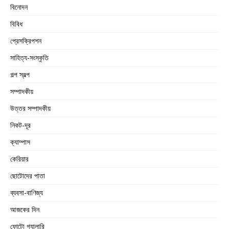
বিনোদন
বিবিধ
প্রেসক্রিপশন
সাহিত্য-সংস্কৃতি
গল্প স্বল্প
সম্পাদকীয়
উত্তর সম্পাদকীয়
নিকট-দূর
ক্যাম্পাস
কেরিয়ার
ছোটোদের পাতা
ব্যবসা-বাণিজ্য
আজকের দিন
ফোটো গ্যালারি