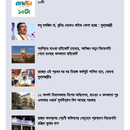
১০টা
শুধু মসজিদ না, মন্দির থেকেও মাইক খোলা হচ্ছে : মুখ্যমন্ত্রী
স্বস্তির হাওয়া হাইকোর্ট চত্বরে, আটজন নতুন বিচারপতি
পেতে চলেছে কলকাতা হাইকোর্ট
রাজ্যে এই প্রথম ঘর ঘর তিরঙ্গা কর্মসূচি পালিত হবে, ঘোষণা
মুখ্যমন্ত্রীর
১২ অগস্ট বিধানসভার বিশেষ অধিবেশন, হাওড়া ও কলকাতা পুর
এলাকার ওয়ার্ড পুনর্বিন্যাস বিল আনছে সরকার
রাজ্য অনগ্রসর শ্রেণী কমিশনের নেতৃত্বে প্রাক্তন বিচারপতি
রঞ্জিত কুমার বাগ