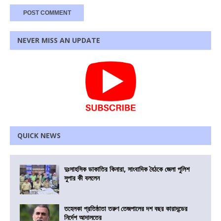
NEVER MISS AN UPDATE
QUICK NEWS
দুঃসাহসিক ডাকাতির কিনারা, সাংবাদিক বৈঠকে জেলা পুলিশ
সুপার কী বললেন
তহেলকা প্রতিষ্ঠাতা তরুণ তেজপালের দশ বছর কারাদন্ডের
নির্দেশ আদালতের