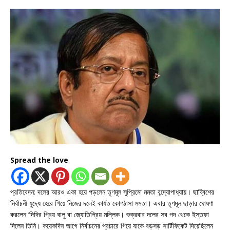
Spread the love
প্রতিবেদন: দলের আরও একা হয়ে পড়লেন তৃণমূল সুপ্রিমো মমতা বন্দ্যোপাধ্যায়। ছাব্বিশের
নির্বাচনী যুদ্ধে হেরে গিয়ে নিজের দলেই কার্যত কোণঠাসা মমতা। এবার তৃণমূল ছাড়ার ঘোষণা
করলেন ‘দিদির প্রিয় বালু বা জ্যোতিপ্রিয় মল্লিক। শুক্রবার দলের সব পদ থেকে ইস্তফা
দিলেন তিনি। কয়েকদিন আগে নির্বাচনের প্রচারে গিয়ে যাকে বড়সড় সার্টিফিকেট দিয়েছিলেন