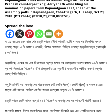
Rajnandgaon: Chief Minister Raman Singh with his Uttar
Pradesh counterpart Yogi Adityanath while filing his
nomination papers from Rajnandgaon seat, ahead of the
Assembly polls in Rajnandgaon, Chhattisgarh, Tuesday, Oct 23,
2018. (PTI Photo) (PTI10_23_2018_000074B)
Spread the love
না ১৫ বছরের রমন-রাজ শেষ ছত্তীসগড়ে ৷ টানা আড়াই ঘণ্টা গণনার পর বিজেপির দখলে
রয়েছে মাত্র ১৮টি আসন ৷ এমনকী, নিজের আসনেও পিছিয়ে রয়েছেন ছত্তীসগড়ের মুখ্যমন্ত্রী
রমন সিংও।
অন্যদিকে, একের পর এক বিধানসভা কেন্দ্রে জয়ের পর কংগ্রেসের দখলে রয়েছে ৬৬টি আসন ৷
ক্রমশ পিচ্ছোচ্ছে বিজেপি ৷ তিনি রাজনন্দগাঁওয়ের প্রার্থী। বাজপেয়ীর আত্মীয়া করুণা শুক্লার
কাছে তিনি পিছিয়ে ৷
শুধু বিজেপিই নয় ৷ কংগ্রেসের ধারেকাছেও নেই জেসিসি(জে) ৷ জেসিসি(জে)-র দখলে রয়েছে
মাত্রা ৫টি আসন ৷ অজিত যোগীর জনতা কংগ্রেস লড়েছে ৫৫টি আসনে ৷
ছত্তীশগড়ে মোট আসন সংখ্যা ৯০। বিজেপি ও কংগ্রেসের সব আসনেই প্রার্থী রয়েছে।
মাওবাদী হামলা, চিত্র সাংবাদিকের মৃত্যু, প্রতিষ্ঠান বিরোধী ঝড় এবং গোষ্ঠীদ্বন্দ্বের জেরে