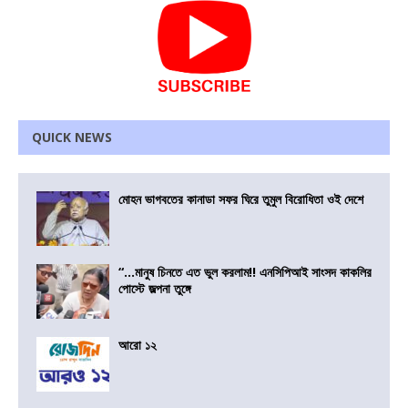
QUICK NEWS
মোহন ভাগবতের কানাডা সফর ঘিরে তুমুল বিরোধিতা ওই দেশে
“…মানুষ চিনতে এত ভুল করলাম!! এনসিপিআই সাংসদ কাকলির
পোস্টে জল্পনা তুঙ্গে
আরো ১২