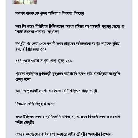
মালদায় বালক কে খুনের অভিযোগ বিমাতার বিরুদ্ধে
আর জি করের নির্যাতিতা চিকিৎসকের স্মরণে রবিবার সব সরকারি স্বাস্থ্য কেন্দ্রে দু
মিনিট নীরবতা পালনের সিদ্ধান্ত
দশ ঘন্টা পর জেরা শেষে ভবানী ভবন ছাড়লেন অভিষেকের আপ্ত সহায়ক সুমিত
রায়, রবিবার ফের তলব
১৪৪ থেকে ওয়ার্ড সংখ্যা বেড়ে হচ্ছে ২০৯
প্রয়াত প্রাক্তন মুখ্যমন্ত্রী বুদ্ধদেব ভট্টাচার্যের স্মরণে তাঁর নামাঙ্কিত সংস্কৃতি
কেন্দ্র হচ্ছে
তরুণ সম্প্রদায়ই দেশের সব থেকে বেশি শক্তি : রাহুল গান্ধী
লিওনেল মেসি পিতৃহারা হলেন
ডবল ইঞ্জিনের সরকার প্রতিশ্রুতি রাখছে না, রাজ্যের বিজেপি সরকারকে তোপ
অধীর চৌধুরীর
নওদার কংগ্রেসের কার্যালয় পুনরুদ্ধারে অধীর চৌধুরীর অবস্থান বিক্ষোভ