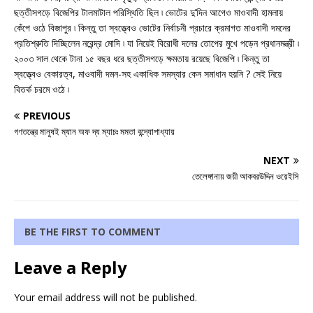
ছত্তীসগড়ে বিজেপির টালমাটাল পরিস্থিতি ছিল ৷ ভোটের দু’দিন আগেও মাওবাদী হামলায়
কেঁপে ওঠে বিজাপুর ৷ কিন্তু তা স্বত্ত্বেও ভোটের নির্বাচনী প্রচারে ক্রমাগত মাওবাদী দমনের
প্রতিশ্রুতি দিচ্ছিলেন নরেন্দ্র মোদি ৷ যা নিয়েই বিরোধী দলের তোপের মুখে পড়েন প্রধানমন্ত্রী ৷
২০০৩ সাল থেকে টানা ১৫ বছর ধরে ছত্তীসগড়ে ক্ষমতায় রয়েছে বিজেপি ৷ কিন্তু তা
স্বত্ত্বেও বেকারত্ব, মাওবাদী দমন-সহ একাধিক সমস্যার কেন সমাধান হয়নি ? সেই নিয়ে
বিতর্ক চরমে ওঠে ৷
PREVIOUS
গণতন্ত্রে মানুষই ম্যান অফ দ্য ম্যাচঃ মমতা বন্দ্যোপাধ্যায়
NEXT
তেলেঙ্গানায় জয়ী আকবরউদ্দিন ওয়েইসি
BE THE FIRST TO COMMENT
Leave a Reply
Your email address will not be published.