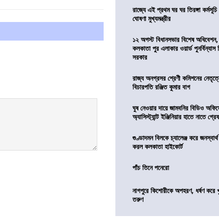
রাজ্যে এই প্রথম ঘর ঘর তিরঙ্গা কর্মসূচ
ঘোষণা মুখ্যমন্ত্রীর
১২ অগস্ট বিধানসভার বিশেষ অধিবেশন,
কলকাতা পুর এলাকার ওয়ার্ড পুনর্বিন্যা
সরকার
রাজ্য অনগ্রসর শ্রেণী কমিশনের নেতৃত্ব
বিচারপতি রঞ্জিত কুমার বাগ
ঘুষ নেওয়ার দায়ে জামবনির বিডিও অফিস
অ্যাসিস্ট্যান্ট ইঞ্জিনিয়ার হাতে নাতে গ্র
গুণ্ডাদমন বিলকে চ্যালেঞ্জ করে জনস্বার্
করল কলকাতা হাইকোর্ট
পাঁচ তিনে পনেরো
নাগপুরে কিশোরীকে অপহরণ, ধর্ষণ করে খুন
তরুণ