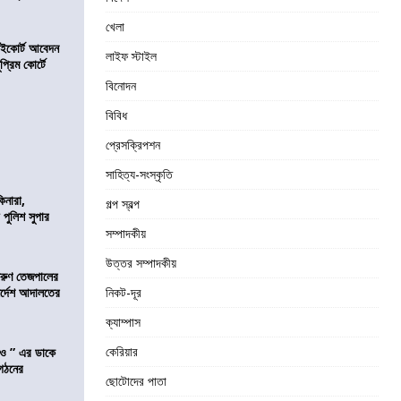
খেলা
হাইকোর্ট আবেদন
লাইফ স্টাইল
্রিম কোর্টে
বিনোদন
বিবিধ
প্রেসক্রিপশন
সাহিত্য-সংস্কৃতি
িনারা,
গল্প স্বল্প
 পুলিশ সুপার
সম্পাদকীয়
উত্তর সম্পাদকীয়
তরুণ তেজপালের
ির্দেশ আদালতের
নিকট-দূর
ক্যাম্পাস
কেরিয়ার
াও ” এর ডাকে
ংগঠনের
ছোটোদের পাতা