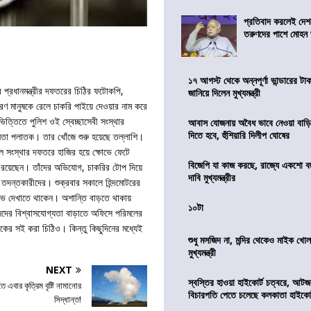
প্রতিবাদ করলেই দেশ
তরুণদের পাশে মোহন
১৭ আগস্ট থেকে অন্নপূর্ণা ভান্ডারের টা
প্রধানমন্ত্রীর দফতরের চিঠির ফটোকপি,
জানিয়ে দিলেন মুখ্যমন্ত্রী
াধারণ মানুষকে রেলে চাকরি পাইয়ে দেওয়ার নাম করে
ত্তিতে পুলিশ ওই স্বেচ্ছাসেবী সংস্থার
আবাস যোজনায় অবৈধ ভাবে নেওয়া বাড়ি
দিতে হবে, হুঁশিয়ারি দিলীপ ঘোষের
েতা পলাতক। তার খোঁজে শুরু হয়েছে তল্লাশি।
ে সংস্থার দফতরে হাজির হয়ে ক্ষোভে ফেটে
বিজেপি যা কাজ করছে, রাজ্যে একশো ব
 রয়েছেন। তাঁদের অভিযোগ, চাকরির টোপ দিয়ে
দাবি মুখ্যমন্ত্রীর
দন্তকারীদের। শুক্রবার সকালে হিন্দমোটরের
ষোভ দেখাতে থাকেন। অশান্তি বাড়তে থাকায়
১০টা
েদের বিশ্বাসযোগ্যতা বাড়াতে অফিসে পরিমলের
্ত্রকের সই করা চিঠিও। কিন্তু কিছুদিনের মধ্যেই
শুধু মসজিদ না, মন্দির থেকেও মাইক খোলা
মুখ্যমন্ত্রী
NEXT
স্বস্তির হাওয়া হাইকোর্ট চত্বরে, আটজ
তে এবার কৃত্রিম বৃষ্টি নামানোর
বিচারপতি পেতে চলেছে কলকাতা হাইকোর
সিদ্ধান্ত!