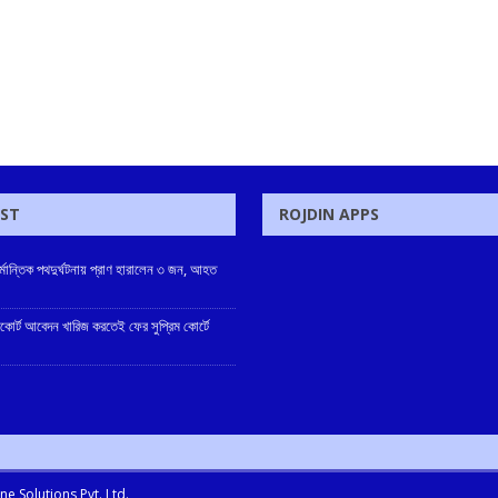
OST
ROJDIN APPS
্মান্তিক পথদুর্ঘটনায় প্রাণ হারালেন ৩ জন, আহত
ইকোর্ট আবেদন খারিজ করতেই ফের সুপ্রিম কোর্টে
e Solutions Pvt. Ltd.