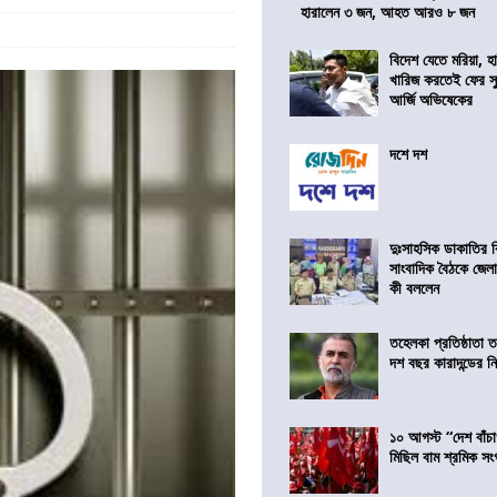
হারালেন ৩ জন, আহত আরও ৮ জন
বিদেশ যেতে মরিয়া, 
খারিজ করতেই ফের সুপ
আর্জি অভিষেকের
দশে দশ
দুঃসাহসিক ডাকাতির ক
সাংবাদিক বৈঠকে জেলা
কী বললেন
তহেলকা প্রতিষ্ঠাতা 
দশ বছর কারাদন্ডের ন
১০ আগস্ট “দেশ বাঁচ
মিছিল বাম শ্রমিক স