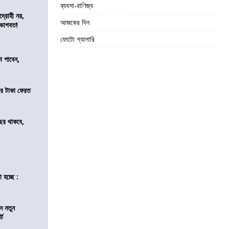
ব্যবসা-বাণিজ্য
দ্রোহী নয়,
আজকের দিন
 ভাগবত!
ফোটো গ্যালারি
কা পাবেন,
র টাকা ফেরত
ছর থাকবে,
 হচ্ছে :
ন নতুন
্ট