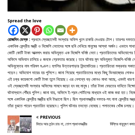
Spread the love
রোজদিন ডেস্ক :
প্রথমে স্বেচ্ছাসেবী সংস্থার অফিস খুলে চাকরি দেওয়ার টোপ। তারপর দফতরে 
একাধিক কেন্দ্রীয় মন্ত্রী ও বিজেপি নেতাদের সঙ্গে ছবি দেখিয়ে মানুষের আস্থা অর্জন। এভাবে স
কোটি কোটি টাকা আত্মসাৎ করায় অভিযুক্ত এক বিজেপি ঘনিষ্ঠ নেতা। প্রতারিতদের অভিযোগের ভি
অফিসে অভিযান চালিয়ে ৫ জনকে গ্রেফতার করেছে। তবে ঘটনায় মূল অভিযুক্ত বিজেপি-ঘনিষ্ঠ ন
অভিযুক্তের নাম পরিমল মণ্ডল। হুগলির উত্তরপাড়ার হিন্দমোটরের। প্রতারিতরা শুক্রবার সকাল
পড়েন। অভিযোগ দায়ের হয় পুলিশে। জানা গিয়েছে প্রতারিতদের মধ্যে কিছু ভিনরাজ্যের লোকও
এই চক্র কয়েকশো কোটি টাকা তুলে নিয়েছে। এর নেপথ্যে বড় কোনও মাথা আছে, এমনই ধারণা ত
ওই স্বেচ্ছাসেবী সংস্থার অফিসের সামনে জড়ো হন বহু মানুষ। তাঁরা টাকা ফেরতের দাবিতে বিক্
ঘটনাস্থলে পৌঁছয় পুলিশ। জানা যায়, অফিসে ই-শ্রম পোর্টালের মাধ্যমে ওই কাজ করা হত। নিজ
সঙ্গে একাধিক কেন্দ্রীয় মন্ত্রীর ছবি টাঙানো ছিল। ছিল প্রধানমন্ত্রীর দফতর-সহ নানা কেন্দ্রীয় মন
তাঁরা বুঝতে পারেন প্রতারিত হয়েছেন। পুলিশ ঘটনার তদন্তে নেমেছে। পলাতকের খোঁজ চলছে।
PREVIOUS
বিহার আর লন্ঠন চায় না, তোপ প্রধানমন্ত্রীর
দিল্লির বায়ুদূষণ কমা