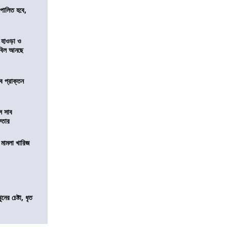
ি পালিত হবে,
 হাওড়া ও
স বিল আনছে
ে প্রাক্তন
ে সাব
েফতার
থ মামলা খারিজ
ের চেষ্টা, ধৃত