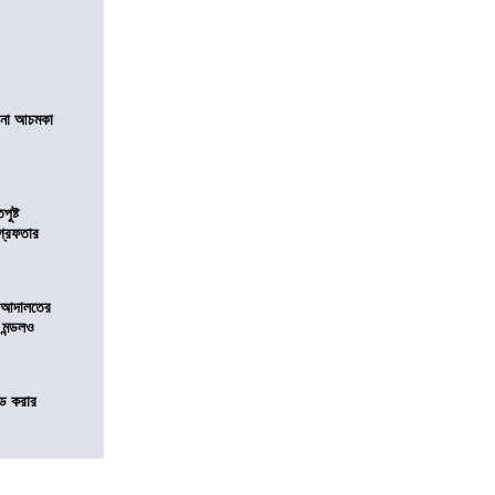
ানা আচমকা
ুষ্ট
গ্রেফতার
ে আদালতের
ু মন্ডলও
ন্ড করার