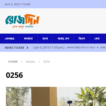
AUG 6, 2026 7:16 AM
একনজরে
কলকাতা
বাংলা
আমার দেশ
বিদেশ
খেলা
[ Jan 9, 2019 11:59 pm ]
লোকসভা নির্বাচনে কি হতে পারে !
আমার 
NEWS TICKER
[ Aug 6, 2026 3:31 am ]
অচল সংসদ স্বাভাবিক রাখতে রাহুল গান্ধী সম
HOME
Media
0256
[ Aug 6, 2026 3:27 am ]
পথ দুর্ঘটনায় খেজুরিতে ৫ জন নিহত
আমার 
[ Aug 6, 2026 3:25 am ]
কালা কানুন করে ইতিহাস বদল করা যায় না: মহ
0256
[ Aug 6, 2026 2:38 am ]
কর্তব্যে গাফিলতির দায়ে বিধান সভার মার্শাল স
[ Aug 6, 2026 2:03 am ]
জম্মু-কাশ্মীরে কড়া নিরাপত্তা, স্থগিত অমরনা
[ Jul 17, 2024 3:35 pm ]
চুরির অপবাদে একই পরিবারের ৩ সদস্যকে মা