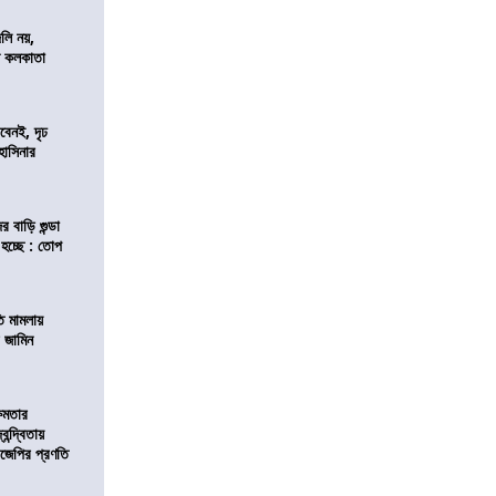
লি নয়,
দেশ কলকাতা
বেনই, দৃঢ
 হাসিনার
 বাড়ি গুন্ডা
 হচ্ছে : তোপ
তি মামলায়
র জামিন
্ষমতার
ন্দ্বিতায়
িজেপির প্রণতি