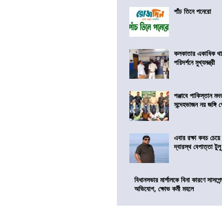
পাঁচ তিনে পনেরো
কলকাতার একাধিক থ
পরিদর্শনে মুখ্যমন্ত্রী
পঞ্জাবে পাকিস্তান মদতপ
সন্দেহভাজন নয় জঙ্গি 
এবার রক্ষা কবচ চেয়
দ্বারস্থ বেপাত্তা টুল
বিধানসভার মার্শালকে বিনা কারণে সাসপে
অভিযোগ, ক্ষোভ কর্মী মহলে