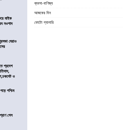
ব্যবসা-বাণিজ্য
আজকের দিন
করে মাইক
ফোটো গ্যালারি
রব নওশাদ
ুরসভা ঘেরাও
েসের
তে প্রদেশ
রতিবাদ,
াপ,চকলেট ও
 পড়ে পশ্চিম
প্রাণ গেল