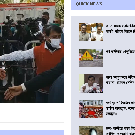
QUICK NEWS
অচল সংসদ স্বাভাবিক
গান্ধী সমীপে কিরেন র
পথ দুর্ঘটনায় খেজুরি
কালা কানুন করে ইতি
যায় না: মহম্মদ সেলিম
কর্তব্যে গাফিলতির দা
মার্শাল সাসপেন্ড, হচ্ছ
তদন্তও
জম্মু-কাশ্মীরে কড়া নি
স্থগিত অমরনাথ যাত্