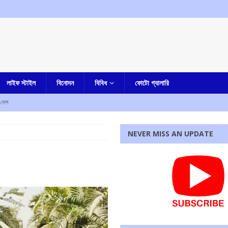
লাইফ স্টাইল
বিনোদন
বিবিধ
ফোটো গ্যালারি
দেশ
ীপে কিরেন রিজিজু
এক নজরে
NEVER MISS AN UPDATE
বাংলা
ম্মদ সেলিম
আমার বাংলা
াসপেন্ড, হচ্ছে বিভাগীয় তদন্তও
আমার বাংলা
থ যাত্রা
এক নজরে
রধোর, উত্তেজনা ডোমজুর এলাকায়..
বাংলা