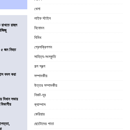
খেলা
লাইফ স্টাইল
 রাখতে রাহুল
বিনোদন
িজিজু
বিবিধ
প্রেসক্রিপশন
তে ৫ জন নিহত
সাহিত্য-সংস্কৃতি
গল্প স্বল্প
হাস বদল করা
সম্পাদকীয়
উত্তর সম্পাদকীয়
নিকট-দূর
য়ে বিধান সভার
ে বিভাগীয়
ক্যাম্পাস
কেরিয়ার
রাপত্তা,
ছোটোদের পাতা
রা