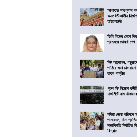
আপাতত সারপ্লাস বদ
অন্তর্বর্তীকালীন নির্
হাইকোর্টের
তিনি নিজের দেশে ফির
প্রত্যয়ে ঘোষণা শেখ
নিট আন্দোলন, পড়ুয়াদের
পাঠিয়ে ক্ষমা চাওয়ানো
রাহুল গান্ধীর
গ্রুপ ডি নিয়োগ দুর্নী
চার্জশিটে নাম থাকাদে
নদিয়া জেলা পরিষদে ক
পালাবদল, বিনা প্রতিদ্ব
সভাধিপতি নির্বাচিত ব
বিশ্বাস