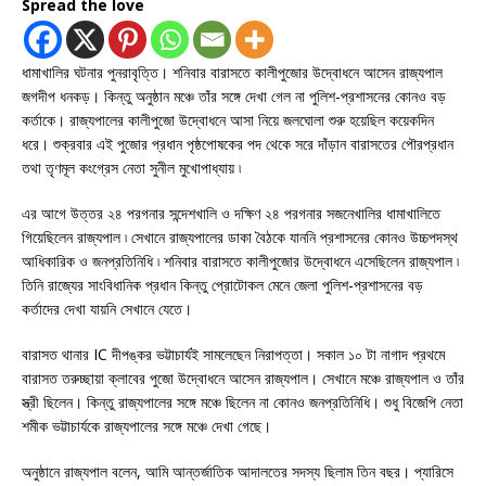
Spread the love
ধামাখালির ঘটনার পুনরাবৃত্তি। শনিবার বারাসতে কালীপুজোর উদ্বোধনে আসেন রাজ্যপাল
জগদীপ ধনকড়। কিন্তু অনুষ্ঠান মঞ্চে তাঁর সঙ্গে দেখা গেল না পুলিশ-প্রশাসনের কোনও বড়
কর্তাকে। রাজ্যপালের কালীপুজো উদ্বোধনে আসা নিয়ে জলঘোলা শুরু হয়েছিল কয়েকদিন
ধরে। শুক্রবার এই পুজোর প্রধান পৃষ্ঠপোষকের পদ থেকে সরে দাঁড়ান বারাসতের পৌরপ্রধান
তথা তৃণমূল কংগ্রেস নেতা সুনীল মুখোপাধ্যায় ৷
এর আগে উত্তর ২৪ পরগনার সন্দেশখালি ও দক্ষিণ ২৪ পরগনার সজনেখালির ধামাখালিতে
গিয়েছিলেন রাজ্যপাল ৷ সেখানে রাজ্যপালের ডাকা বৈঠকে যাননি প্রশাসনের কোনও উচ্চপদস্থ
আধিকারিক ও জনপ্রতিনিধি ৷ শনিবার বারাসতে কালীপুজোর উদ্বোধনে এসেছিলেন রাজ্যপাল ৷
তিনি রাজ্যের সাংবিধানিক প্রধান কিন্তু প্রোটোকল মেনে জেলা পুলিশ-প্রশাসনের বড়
কর্তাদের দেখা যায়নি সেখানে যেতে।
বারাসত থানার IC দীপঙ্কর ভট্টাচার্যই সামলেছেন নিরাপত্তা। সকাল ১০ টা নাগাদ প্রথমে
বারাসত তরুচ্ছায়া ক্লাবের পুজো উদ্বোধনে আসেন রাজ্যপাল। সেখানে মঞ্চে রাজ্যপাল ও তাঁর
স্ত্রী ছিলেন। কিন্তু রাজ্যপালের সঙ্গে মঞ্চে ছিলেন না কোনও জনপ্রতিনিধি। শুধু বিজেপি নেতা
শমীক ভট্টাচার্যকে রাজ্যপালের সঙ্গে মঞ্চে দেখা গেছে।
অনুষ্ঠানে রাজ্যপাল বলেন, আমি আন্তর্জাতিক আদালতের সদস্য ছিলাম তিন বছর। প্যারিসে