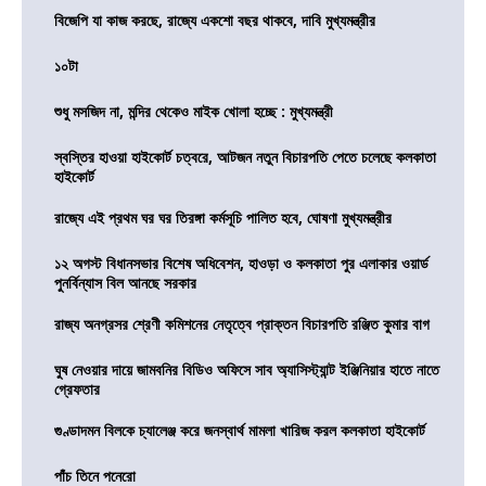
বিজেপি যা কাজ করছে, রাজ্যে একশো বছর থাকবে, দাবি মুখ্যমন্ত্রীর
১০টা
শুধু মসজিদ না, মন্দির থেকেও মাইক খোলা হচ্ছে : মুখ্যমন্ত্রী
স্বস্তির হাওয়া হাইকোর্ট চত্বরে, আটজন নতুন বিচারপতি পেতে চলেছে কলকাতা
হাইকোর্ট
রাজ্যে এই প্রথম ঘর ঘর তিরঙ্গা কর্মসূচি পালিত হবে, ঘোষণা মুখ্যমন্ত্রীর
১২ অগস্ট বিধানসভার বিশেষ অধিবেশন, হাওড়া ও কলকাতা পুর এলাকার ওয়ার্ড
পুনর্বিন্যাস বিল আনছে সরকার
রাজ্য অনগ্রসর শ্রেণী কমিশনের নেতৃত্বে প্রাক্তন বিচারপতি রঞ্জিত কুমার বাগ
ঘুষ নেওয়ার দায়ে জামবনির বিডিও অফিসে সাব অ্যাসিস্ট্যান্ট ইঞ্জিনিয়ার হাতে নাতে
গ্রেফতার
গুণ্ডাদমন বিলকে চ্যালেঞ্জ করে জনস্বার্থ মামলা খারিজ করল কলকাতা হাইকোর্ট
পাঁচ তিনে পনেরো