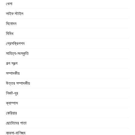
খেলা
লাইফ স্টাইল
বিনোদন
বিবিধ
প্রেসক্রিপশন
সাহিত্য-সংস্কৃতি
গল্প স্বল্প
সম্পাদকীয়
উত্তর সম্পাদকীয়
নিকট-দূর
ক্যাম্পাস
কেরিয়ার
ছোটোদের পাতা
ব্যবসা-বাণিজ্য