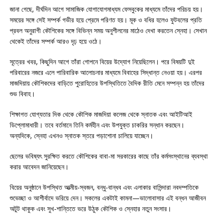
জানা গেছে, দীর্ঘদিন আগে সামাজিক যোগাযোগমাধ্যম ফেসবুকের মাধ্যমে তাঁদের পরিচয় হয়।
সময়ের সঙ্গে সেই সম্পর্ক গভীর হয়ে প্রেমে পরিণত হয়। মূক ও বধির হলেও ফুটবলের প্রতি
প্রবল অনুরাগী কৌশিকের সঙ্গে বিভিন্ন সময় অনুশীলনের মাঠেও দেখা করতেন স্নেহা। সেখান
থেকেই তাঁদের সম্পর্ক আরও দৃঢ় হয়ে ওঠে।
সূত্রের খবর, কিছুদিন আগে তাঁরা গোপনে বিয়ের উদ্যোগ নিয়েছিলেন। পরে বিষয়টি দুই
পরিবারের নজরে এলে পারিবারিক আলোচনার মাধ্যমে বিবাহের সিদ্ধান্ত নেওয়া হয়। এরপর
মাজদিয়ায় কৌশিকদের বাড়িতে পুরোহিতের উপস্থিতিতে বৈদিক রীতি মেনে সম্পন্ন হয় তাঁদের
শুভ বিবাহ।
শিক্ষাগত যোগ্যতার দিক থেকে কৌশিক মাজদিয়া কলেজ থেকে স্নাতক এবং আইটিআই
ডিপ্লোমাধারী। তবে বর্তমানে তিনি কর্মহীন এবং উপযুক্ত চাকরির সন্ধান করছেন।
অন্যদিকে, স্নেহা এখনও স্নাতক স্তরে পড়াশোনা চালিয়ে যাচ্ছেন।
ছেলের ভবিষ্যৎ সুরক্ষিত করতে কৌশিকের বাবা-মা সরকারের কাছে তাঁর কর্মসংস্থানের ব্যবস্থা
করার আবেদন জানিয়েছেন।
বিয়ের অনুষ্ঠানে উপস্থিত আত্মীয়-স্বজন, বন্ধু-বান্ধব এবং এলাকার বাসিন্দারা নবদম্পতিকে
শুভেচ্ছা ও আশীর্বাদে ভরিয়ে দেন। সকলের একটাই কামনা—ভালোবাসার এই বন্ধন আজীবন
অটুট থাকুক এবং সুখ-শান্তিতে ভরে উঠুক কৌশিক ও স্নেহার নতুন সংসার।