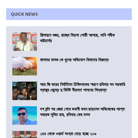
QUICK NEWS
শিল্পায়নে নজর, রাজ্যে বিড়লা গোষ্ঠী আসছে, দাবি শমীক
ভট্টাচার্যর
মালদায় বালক কে খুনের অভিযোগ বিমাতার বিরুদ্ধে
আর জি করের নির্যাতিতা চিকিৎসকের স্মরণে রবিবার সব সরকারি
স্বাস্থ্য কেন্দ্রে দু মিনিট নীরবতা পালনের সিদ্ধান্ত
দশ ঘন্টা পর জেরা শেষে ভবানী ভবন ছাড়লেন অভিষেকের আপ্ত
সহায়ক সুমিত রায়, রবিবার ফের তলব
১৪৪ থেকে ওয়ার্ড সংখ্যা বেড়ে হচ্ছে ২০৯