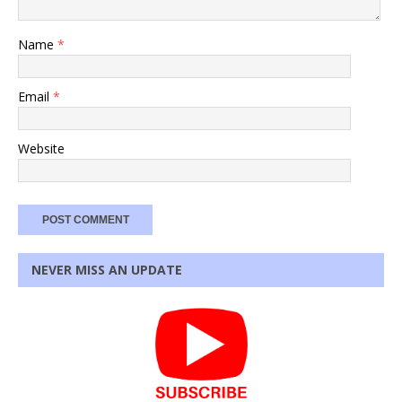
Name
*
Email
*
Website
NEVER MISS AN UPDATE