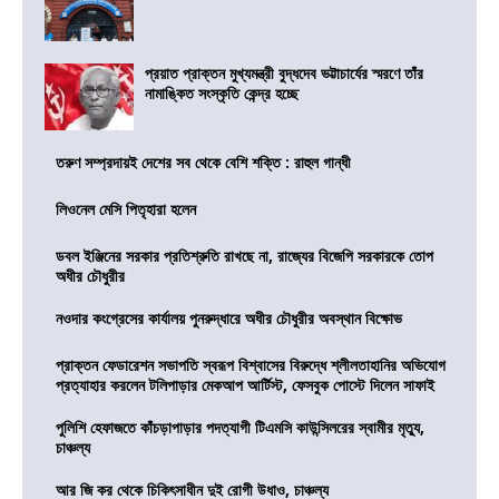
প্রয়াত প্রাক্তন মুখ্যমন্ত্রী বুদ্ধদেব ভট্টাচার্যের স্মরণে তাঁর
নামাঙ্কিত সংস্কৃতি কেন্দ্র হচ্ছে
তরুণ সম্প্রদায়ই দেশের সব থেকে বেশি শক্তি : রাহুল গান্ধী
লিওনেল মেসি পিতৃহারা হলেন
ডবল ইঞ্জিনের সরকার প্রতিশ্রুতি রাখছে না, রাজ্যের বিজেপি সরকারকে তোপ
অধীর চৌধুরীর
নওদার কংগ্রেসের কার্যালয় পুনরুদ্ধারে অধীর চৌধুরীর অবস্থান বিক্ষোভ
প্রাক্তন ফেডারেশন সভাপতি স্বরূপ বিশ্বাসের বিরুদ্ধে শ্লীলতাহানির অভিযোগ
প্রত্যাহার করলেন টলিপাড়ার মেকআপ আর্টিস্ট, ফেসবুক পোস্টে দিলেন সাফাই
পুলিশি হেফাজতে কাঁচড়াপাড়ার পদত্যাগী টিএমসি কাউন্সিলরের স্বামীর মৃত্যু,
চাঞ্চল্য
আর জি কর থেকে চিকিৎসাধীন দুই রোগী উধাও, চাঞ্চল্য