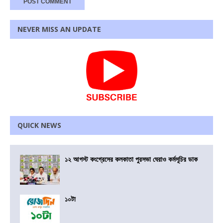
NEVER MISS AN UPDATE
QUICK NEWS
১২ আগস্ট কংগ্রেসের কলকাতা পুরসভা ঘেরাও কর্মসূচির ডাক
১০টা