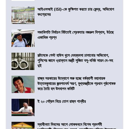
আইএসআই (ISI)-কে কুক্ষিগত করতে চায় কেন্দ্র, অভিযোগ
কংগ্রেসের
সভাধিপতি নির্বাচন মিটতেই গ্রেফতার নজরুল বিশ্বাস, উঠছে
একাধিক প্রশ্ন
সল্টলেকে গেস্ট হাউস খুলে দেহব্যবসা চালানোর অভিযোগ,
পুলিশের জালে ও্রাক্তন মন্ত্রী সুজিত বসু-ঘনিষ্ঠ সায়ন দে-সহ
দুই
রাজ্য সরকারের উদ্যোগে শুরু হচ্ছে বর্ষব্যাপী মহানায়ক
উত্তমকুমারের জন্মশতবর্ষ স্মরণ, মুখ্যমন্ত্রীকে প্রধান পৃষ্ঠপোষক
করে তৈরি হল উদযাপন কমিটি
ই ২০ পেট্রল নিয়ে তোপ রাহুল গান্ধীর
স্বাধীনতা দিবসের আগে লোকভবনে বিশেষ প্রদর্শনী