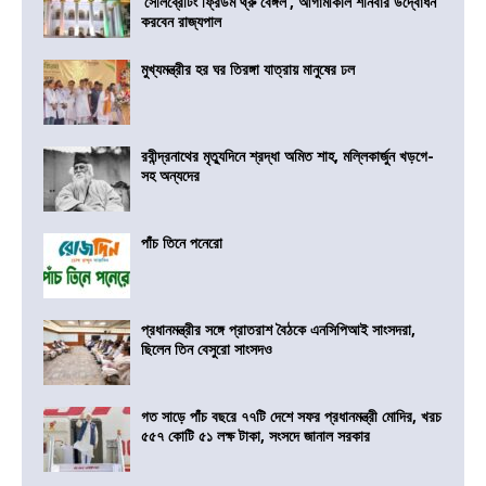
‘সেলিব্রেটিং ফ্রিডম থ্রু বেঙ্গল’, আগামীকাল শনিবার উদ্বোধন
করবেন রাজ্যপাল
মুখ্যমন্ত্রীর হর ঘর তিরঙ্গা যাত্রায় মানুষের ঢল
রবীন্দ্রনাথের মৃত্যুদিনে শ্রদ্ধা অমিত শাহ, মল্লিকার্জুন খড়গে-
সহ অন্যদের
পাঁচ তিনে পনেরো
প্রধানমন্ত্রীর সঙ্গে প্রাতরাশ বৈঠকে এনসিপিআই সাংসদরা,
ছিলেন তিন বেসুরো সাংসদও
গত সাড়ে পাঁচ বছরে ৭৭টি দেশে সফর প্রধানমন্ত্রী মোদির, খরচ
৫৫৭ কোটি ৫১ লক্ষ টাকা, সংসদে জানাল সরকার