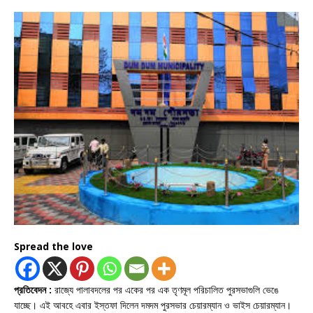
Spread the love
প্রতিবেদন :
রাজ্যে পালাবদলের পর একের পর এক তৃণমূল পরিচালিত পুরসভাগুলি ভেঙে
যাচ্ছে। এই আবহে এবার ইস্তফা দিলেন দমদম পুরসভার চেয়ারম্যান ও ভাইস চেয়ারম্যান।