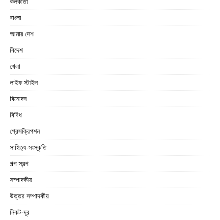
কলকাতা
বাংলা
আমার দেশ
বিদেশ
খেলা
লাইফ স্টাইল
বিনোদন
বিবিধ
প্রেসক্রিপশন
সাহিত্য-সংস্কৃতি
গল্প স্বল্প
সম্পাদকীয়
উত্তর সম্পাদকীয়
নিকট-দূর