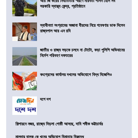
আর জি করের নির্যাতিতার স্মরণে নীরবতা পালন হোল সব
সরকারি স্বাস্থ্য কেন্দ্র, প্রতিষ্ঠানে
স্বাধীনতা সংগ্রামের অজানা বীরদের নিয়ে গবেষণার ডাক দিলেন
রাজ্যপাল আর এন রবি
জাতীয় ও রাজ্য সড়কে চলবে না টোটো, কড়া পুলিশি অভিযানের
নির্দেশ পরিবহণ দফতরের
কংগ্রেসের কার্যালয় দখলের অভিযোগে বিদ্ধ বিজেপিও
দশে দশ
শিল্পায়নে নজর, রাজ্যে বিড়লা গোষ্ঠী আসছে, দাবি শমীক ভট্টাচার্যর
মালদায় বালক কে খুনের অভিযোগ বিমাতার বিরুদ্ধে