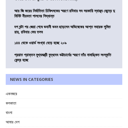
আর জি করের নির্যাতিতা চিকিৎসকের স্মরণে রবিবার সব সরকারি স্বাস্থ্য কেন্দ্রে দু
মিনিট নীরবতা পালনের সিদ্ধান্ত
দশ ঘন্টা পর জেরা শেষে ভবানী ভবন ছাড়লেন অভিষেকের আপ্ত সহায়ক সুমিত
রায়, রবিবার ফের তলব
১৪৪ থেকে ওয়ার্ড সংখ্যা বেড়ে হচ্ছে ২০৯
প্রয়াত প্রাক্তন মুখ্যমন্ত্রী বুদ্ধদেব ভট্টাচার্যের স্মরণে তাঁর নামাঙ্কিত সংস্কৃতি
কেন্দ্র হচ্ছে
NEWS IN CATEGORIES
একনজরে
কলকাতা
বাংলা
আমার দেশ