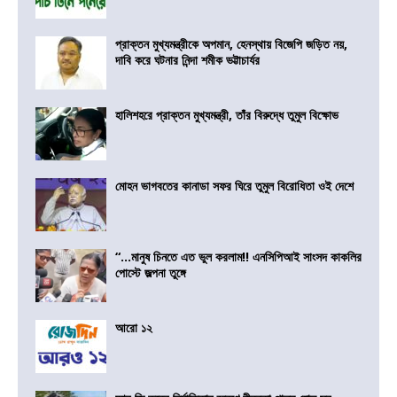
প্রাক্তন মুখ্যমন্ত্রীকে অপমান, হেনস্থায় বিজেপি জড়িত নয়,
দাবি করে ঘটনার নিন্দা শমীক ভট্টাচার্যর
হালিশহরে প্রাক্তন মুখ্যমন্ত্রী, তাঁর বিরুদ্ধে তুমুল বিক্ষোভ
মোহন ভাগবতের কানাডা সফর ঘিরে তুমুল বিরোধিতা ওই দেশে
“…মানুষ চিনতে এত ভুল করলাম!! এনসিপিআই সাংসদ কাকলির
পোস্টে জল্পনা তুঙ্গে
আরো ১২