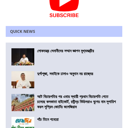
QUICK NEWS
লোকতন্ত্র সেনানীদের সম্মান জ্ঞাপন মুখ্যমন্ত্রীর
দুর্গাপূজা, সবাইকে ঢালাও অনুদান নয় রাজ্যের
আট বিচারপতির পর এবার স্থায়ী প্রধান বিচারপতি পেতে
চলেছে কলকাতা হাইকোর্ট, রবীন্দ্র বিঠ্ঠলরাও ঘুগের নাম সুপারিশ
করল সুপ্রিম কোর্টের কলেজিয়াম
পাঁচ তিনে পনেরো