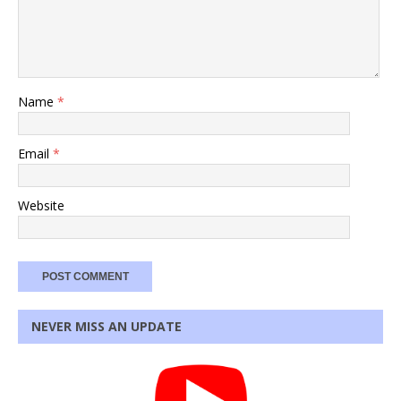
Name
*
Email
*
Website
NEVER MISS AN UPDATE