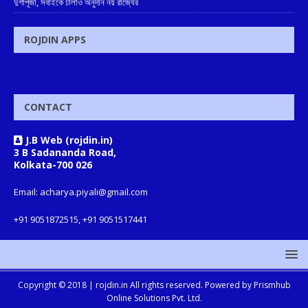
দুর্গাপূজা, সবাইকে ঢালাও অনুদান নয় রাজ্যের
ROJDIN APPS
CONTACT
J.B Web (rojdin.in)
3 B Sadananda Road,
Kolkata-700 026
Email: acharya.piyali@gmail.com
+91 9051872515, +91 9051517441
Copyright © 2018 |
rojdin.in
All rights reserved. Powered by
Prismhub
Online Solutions Pvt. Ltd.