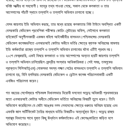
ঘনিষ্ঠ আত্মীয় বা সহযোগী। যতদূর তথ্য পাওয়া গেছে, সকাল থেকে কলকাতা ও তার
আশেপাশের পাঁচটি স্থানে তল্লাশি ও তল্লাশি অভিযান চালানো হচ্ছে।
যেসব জায়গায় ইডি অভিযান করছে, তার মধ্যে রয়েছে কলকাতার নিউ টাউনে অবস্থিত একটি
বেসরকারি মেডিকেল প্রবেশিকা পরীক্ষার কোচিং সেন্টারের অফিস, সেইসাথে কলকাতা
হাইকোর্টে অনুশীলনকারী একজন মহিলা আইনজীবীর বাসভবন।পশ্চিমবঙ্গের বেসরকারি
মেডিকেল কলেজগুলিতে এনআরআই কোটার অধীনে ভর্তির ক্ষেত্রে ব্যাপক অনিয়মের মামলায়
ইডি কর্মকর্তারা রাজ্যে তল্লাশি ও তল্লাশি অভিযান চালানোর ঘটনা এটিই প্রথম নয়।
২০শে ফেব্রুয়ারি, একই বিষয়ে কলকাতা ও তার আশেপাশের অন্তত ছয়টি জায়গায় তল্লাশি
ও তল্লাশি অভিযান চালিয়েছিল কেন্দ্রীয় সংস্থার আধিকারিকরা। সেই সময়, তমলুকের
প্রাক্তন সিপিআই(এম) লোকসভা সদস্য লক্ষ্মণ শেঠের বাসভবনে তল্লাশি ও তল্লাশি অভিযান
চালানো হয়, যিনি হলদিয়ায় বেসরকারি মেডিকেল ও ডেন্টাল কলেজ পরিচালনাকারী একটি
এনজিও পরিচালনা করেন।
গত বছরের সেপ্টেম্বরে পশ্চিমবঙ্গ বিধানসভার বিরোধী দলনেতা শুভেন্দু অধিকারী প্রথমবারের
মতো এনআরআই কোটার অধীনে মেডিকেল ভর্তিতে অনিয়মের বিষয়টি তুলে ধরেন। তিনি
অভিযোগ করেছিলেন যে মোটা অঙ্কের নগদ লেনদেনের ক্ষেত্রে গুরুতর অনিয়ম হয়েছে এবং
এমনকি জাল সার্টিফিকেট তৈরির মাধ্যমে ভর্তির বিষয়টিও অন্তর্ভুক্ত ছিল। শুভেন্দু রাজ্য
স্বাস্থ্য বিভাগের সাথে যুক্ত কিছু ঊর্ধ্বতন কর্মকর্তাকেও এই কেলেঙ্কারিতে জড়িত বলে
অভিযোগ করেছেন।