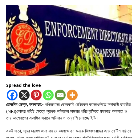
Spread the love
রোজদিন ডেস্ক, কলকাতা:-
পশ্চিমবঙ্গের বেসরকারি মেডিকেল কলেজগুলিতে অনাবাসী ভারতীয়
(NRI)কোটায় ভর্তির ক্ষেত্রে ব্যাপক অনিয়মের মামলার পরিপ্রেক্ষিতে মঙ্গলবার কলকাতা ও
তার আশেপাশের একাধিক স্থানে অভিযান ও তল্লাশি চালাচ্ছে ইডি।
একই সাথে, সূত্র মারফৎ জানা যায় যে কমপক্ষে ৫০ জনকে জিজ্ঞাসাবাদের জন্য নোটিশ পাঠানো
হয়েছে, যাদের মধ্যে বেশিরভাগই রাজ্যের বেশ কয়েকজন রাজনৈতিকভাবে প্রভাবশালী ব্যক্তির