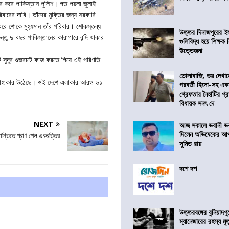
র করে পাকিস্তান পুলিশ। গত পয়লা জুলাই
ারের দাবি। তাঁদের মুক্তির জন্য সরকারি
 খবরে শোকে মুহ্যমান তাঁর পরিবার। শোকস্তব্ধ
উত্তর দিনাজপুরের ই
ু দু-বছর পাকিস্তানের কারাগারে বন্দি থাকার
গুলিবিদ্ধ হয়ে শিক্ষক
উত্তেজনা
নুষটি সুদূর গুজরাটে কাজ করতে গিয়ে এই পরিণতি
তোলাবাজি, ভয় দেখা
বারে হাহাকার উঠেছে। ওই দেশে এলাকার আরও ৬১
পরবর্তী হিংসা-সহ এ
গ্রেফতার নৈহাটির প্র
বিধায়ক সনৎ দে
NEXT
আজ সকালে ভবানী ভব
দিলেন অভিষেকের আপ
 অশান্তিতে প্রাণ গেল একরত্তির
সুমিত রায়
দশে দশ
উত্তরবঙ্গের বুনিয়াদপু
ম্যানেজারের রহস্য মৃত্