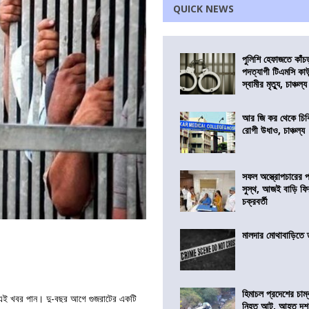
QUICK NEWS
পুলিশি হেফাজতে কাঁচ
পদত্যাগী টিএমসি কাউ
স্বামীর মৃত্যু, চাঞ্চল্য
আর জি কর থেকে চিকি
রোগী উধাও, চাঞ্চল্য
সফল অস্ত্রোপচারের
সুস্থ, আজই বাড়ি ফি
চক্রবর্তী
মালদার মোথাবাড়িতে তৃ
হিমাচল প্রদেশের চাম্
িবার এই খবর পান। দু-বছর আগে গুজরাটের একটি
নিহত আট, আহত দ