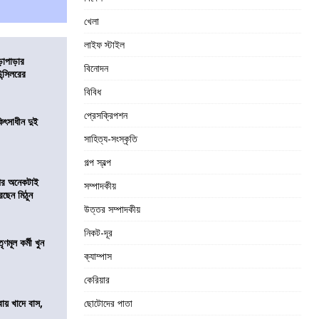
খেলা
লাইফ স্টাইল
ড়াপাড়ার
বিনোদন
ন্সিলরের
বিবিধ
প্রেসক্রিপশন
ৎসাধীন দুই
সাহিত্য-সংস্কৃতি
গল্প স্বল্প
 পর অনেকটাই
সম্পাদকীয়
রছেন মিঠুন
উত্তর সম্পাদকীয়
নিকট-দূর
ণমূল কর্মী খুন
ক্যাম্পাস
কেরিয়ার
বায় খাদে বাস,
ছোটোদের পাতা
শ