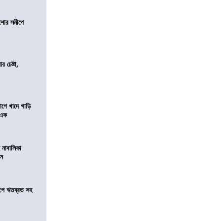
কিশোর সমীপে
র চেষ্টা,
য়াগে খাদে গাড়ি
 এক
 নাবালিকা
িন
সমীপে ঋতব্রত সহ