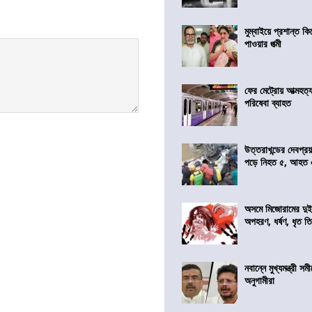
মুম্বাইয়ে প্রশান্ত 
পাওয়ার পত্মী
ফের মেট্রোয় আত্মহত্যা
পরিষেবা ব্যাহত
উত্তরাখন্ডের দেবপ্র
পড়ে নিহত ৫, আহত
অসমে মিজোরামের দুই
অপহরণ, ধর্ষণ, ধৃত ত
নবান্নে মুখ্যমন্ত্রী 
অনুগামীরা