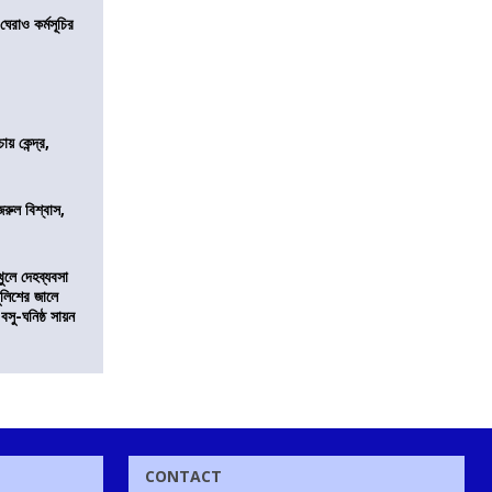
েরাও কর্মসূচির
 কেন্দ্র,
জরুল বিশ্বাস,
খুলে দেহব্যবসা
লিশের জালে
 বসু-ঘনিষ্ঠ সায়ন
CONTACT