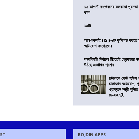
১২ আগস্ট কংগ্রেসের কলকাতা পুরসভা ঘ
ডাক
১০টা
আইএসআই (ISI)-কে কুক্ষিগত করতে চায়
অভিযোগ কংগ্রেসের
সভাধিপতি নির্বাচন মিটতেই গ্রেফতার ন
উঠছে একাধিক প্রশ্ন
সল্টলেকে গেস্ট হাউস 
চালানোর অভিযোগ, পু
ও্রাক্তন মন্ত্রী সুজিত
দে-সহ দুই
OST
ROJDIN APPS