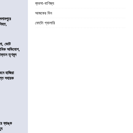
ব্যবসা-বাণিজ্য
আজকের দিন
সলামপুরে
ফোটো গ্যালারি
 নিহত,
নো, ভোট
কাধিক অভিযোগ,
াক্তন তৃণমূল
নে হাজিরা
্ত সহায়ক
রে ব্যাঙ্ক
যু