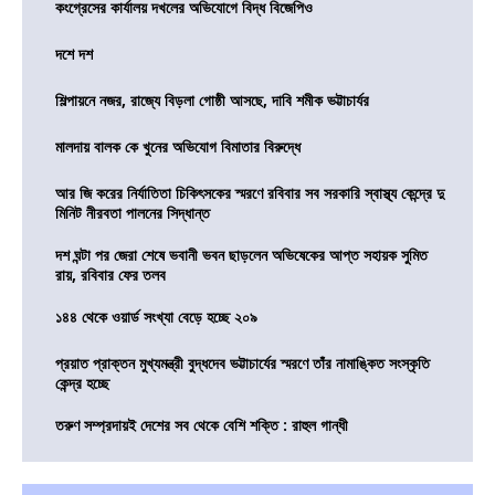
কংগ্রেসের কার্যালয় দখলের অভিযোগে বিদ্ধ বিজেপিও
দশে দশ
শিল্পায়নে নজর, রাজ্যে বিড়লা গোষ্ঠী আসছে, দাবি শমীক ভট্টাচার্যর
মালদায় বালক কে খুনের অভিযোগ বিমাতার বিরুদ্ধে
আর জি করের নির্যাতিতা চিকিৎসকের স্মরণে রবিবার সব সরকারি স্বাস্থ্য কেন্দ্রে দু
মিনিট নীরবতা পালনের সিদ্ধান্ত
দশ ঘন্টা পর জেরা শেষে ভবানী ভবন ছাড়লেন অভিষেকের আপ্ত সহায়ক সুমিত
রায়, রবিবার ফের তলব
১৪৪ থেকে ওয়ার্ড সংখ্যা বেড়ে হচ্ছে ২০৯
প্রয়াত প্রাক্তন মুখ্যমন্ত্রী বুদ্ধদেব ভট্টাচার্যের স্মরণে তাঁর নামাঙ্কিত সংস্কৃতি
কেন্দ্র হচ্ছে
তরুণ সম্প্রদায়ই দেশের সব থেকে বেশি শক্তি : রাহুল গান্ধী