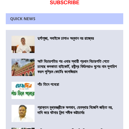
QUICK NEWS
দুর্গাপূজা, সবাইকে ঢালাও অনুদান নয় রাজ্যের
আট বিচারপতির পর এবার স্থায়ী প্রধান বিচারপতি পেতে
চলেছে কলকাতা হাইকোর্ট, রবীন্দ্র বিঠ্ঠলরাও ঘুগের নাম সুপারিশ
করল সুপ্রিম কোর্টের কলেজিয়াম
পাঁচ তিনে পনেরো
প্রাক্তন মুখ্যমন্ত্রীকে অপমান, হেনস্থায় বিজেপি জড়িত নয়,
দাবি করে ঘটনার নিন্দা শমীক ভট্টাচার্যর