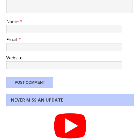
Name
*
Email
*
Website
NEVER MISS AN UPDATE