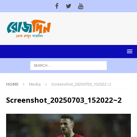
HOME
Media
Screenshot_20250703_152022~2
Screenshot_20250703_152022~2