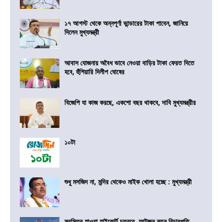
১৭ আগস্ট থেকে অন্নপূর্ণা ভান্ডারের টাকা পাবেন, জানিয়ে
দিলেন মুখ্যমন্ত্রী
আবাস যোজনায় অবৈধ ভাবে নেওয়া বাড়ির টাকা ফেরত দিতে
হবে, হুঁশিয়ারি দিলীপ ঘোষের
বিজেপি যা কাজ করছে, একশো বছর থাকবে, দাবি মুখ্যমন্ত্রীর
১০টা
শুধু মসজিদ না, মন্দির থেকেও মাইক খোলা হচ্ছে : মুখ্যমন্ত্রী
স্বস্তির হাওয়া হাইকোর্ট চত্বরে, আটজন নতুন বিচারপতি