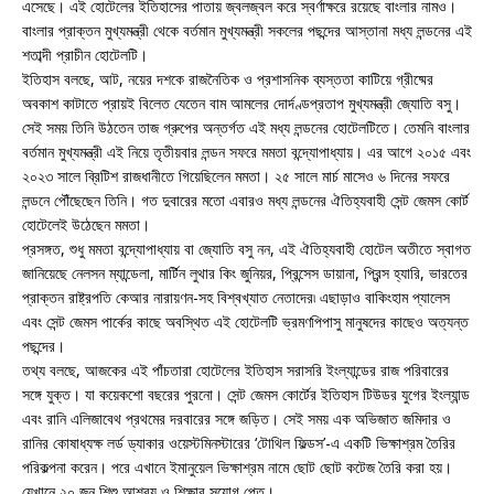
এসেছে। এই হোটেলের ইতিহাসের পাতায় জ্বলজ্বল করে স্বর্ণাক্ষরে রয়েছে বাংলার নামও।
বাংলার প্রাক্তন মুখ্যমন্ত্রী থেকে বর্তমান মুখ্যমন্ত্রী সকলের পছন্দের আস্তানা মধ্য লন্ডনের এই
শতাব্দী প্রাচীন হোটেলটি।
ইতিহাস বলছে, আট, নয়ের দশকে রাজনৈতিক ও প্রশাসনিক ব্যস্ততা কাটিয়ে গ্রীষ্মের
অবকাশ কাটাতে প্রায়ই বিলেত যেতেন বাম আমলের দোর্দণ্ডপ্রতাপ মুখ্যমন্ত্রী জ্যোতি বসু।
সেই সময় তিনি উঠতেন তাজ গ্রুপের অন্তর্গত এই মধ্য লন্ডনের হোটেলটিতে। তেমনি বাংলার
বর্তমান মুখ্যমন্ত্রী এই নিয়ে তৃতীয়বার লন্ডন সফরে মমতা বন্দ্যোপাধ্যায়। এর আগে ২০১৫ এবং
২০২৩ সালে ব্রিটিশ রাজধানীতে গিয়েছিলেন মমতা। ২৫ সালে মার্চ মাসেও ৬ দিনের সফরে
লন্ডনে পৌঁছেছেন তিনি। গত দুবারের মতো এবারও মধ্য লন্ডনের ঐতিহ্যবাহী সেন্ট জেমস কোর্ট
হোটেলেই উঠেছেন মমতা।
প্রসঙ্গত, শুধু মমতা বন্দ্যোপাধ্যায় বা জ্যোতি বসু নন, এই ঐতিহ্যবাহী হোটেল অতীতে স্বাগত
জানিয়েছে নেলসন ম্যান্ডেলা, মার্টিন লুথার কিং জুনিয়র, প্রিন্সেস ডায়ানা, প্রিন্স হ্যারি, ভারতের
প্রাক্তন রাষ্ট্রপতি কেআর নারায়ণন-সহ বিশ্বখ্যাত নেতাদের৷ এছাড়াও বাকিংহাম প্যালেস
এবং সেন্ট জেমস পার্কের কাছে অবস্থিত এই হোটেলটি ভ্রমণপিপাসু মানুষদের কাছেও অত্যন্ত
পছন্দের।
তথ্য বলছে, আজকের এই পাঁচতারা হোটেলের ইতিহাস সরাসরি ইংল্যান্ডের রাজ পরিবারের
সঙ্গে যুক্ত। যা কয়েকশো বছরের পুরনো। সেন্ট জেমস কোর্টের ইতিহাস টিউডর যুগের ইংল্যান্ড
এবং রানি এলিজাবেথ প্রথমের দরবারের সঙ্গে জড়িত। সেই সময় এক অভিজাত জমিদার ও
রানির কোষাধ্যক্ষ লর্ড ড্যাকার ওয়েস্টমিনস্টারের ‘টোথিল ফিল্ডস’-এ একটি ভিক্ষাশ্রম তৈরির
পরিকল্পনা করেন। পরে এখানে ইমানুয়েল ভিক্ষাশ্রম নামে ছোট ছোট কটেজ তৈরি করা হয়।
যেখানে ২০ জন শিশু আশ্রয় ও শিক্ষার সুযোগ পেত।