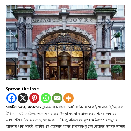
Spread the love
রোজদিন ডেস্ক, কলকাতা:-
লন্ডনের সেন্ট জেমস কোর্ট নামটার সাথে জড়িয়ে আছে ইতিহাস ও
ঐতিহ্য। এই হোটেলের সঙ্গে যোগ রয়েছে ইংল্যান্ডের রানি এলিজাবেতে প্রথম দরবারের।
এরপর টেমস দিয়ে বয়ে গেছে অনেক জল। কিন্তু এলিজাবেথ যুগের অভিজাতদের পছন্দের
তালিকায় থাকা শতাব্দী প্রাচীন এই হোটেলটি বরাবর বিশ্ববরেণ্য রাজ নেতাদের স্বাগত জানিয়ে