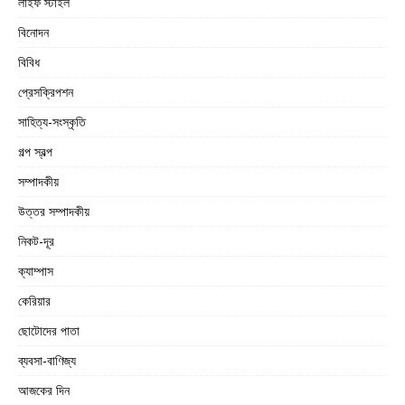
লাইফ স্টাইল
বিনোদন
বিবিধ
প্রেসক্রিপশন
সাহিত্য-সংস্কৃতি
গল্প স্বল্প
সম্পাদকীয়
উত্তর সম্পাদকীয়
নিকট-দূর
ক্যাম্পাস
কেরিয়ার
ছোটোদের পাতা
ব্যবসা-বাণিজ্য
আজকের দিন