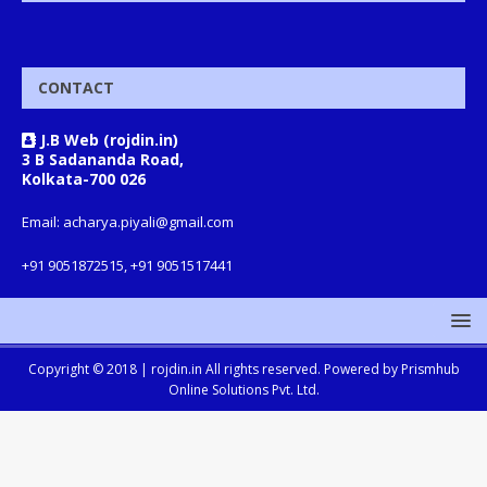
CONTACT
J.B Web (rojdin.in)
3 B Sadananda Road,
Kolkata-700 026
Email: acharya.piyali@gmail.com
+91 9051872515, +91 9051517441
Copyright © 2018 |
rojdin.in
All rights reserved. Powered by
Prismhub
Online Solutions Pvt. Ltd.