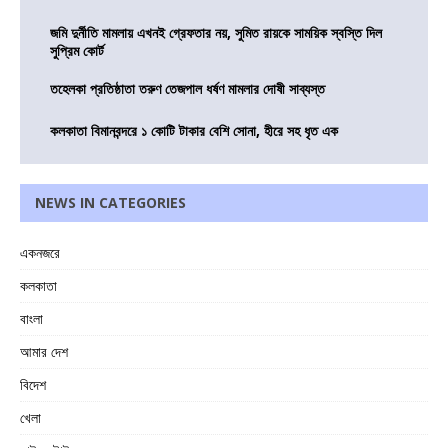
জমি দুর্নীতি মামলায় এখনই গ্রেফতার নয়, সুমিত রায়কে সাময়িক স্বস্তি দিল
সুপ্রিম কোর্ট
তহেলকা প্রতিষ্ঠাতা তরুণ তেজপাল ধর্ষণ মামলার দোষী সাব্যস্ত
কলকাতা বিমানবন্দরে ১ কোটি টাকার বেশি সোনা, হীরে সহ ধৃত এক
NEWS IN CATEGORIES
একনজরে
কলকাতা
বাংলা
আমার দেশ
বিদেশ
খেলা