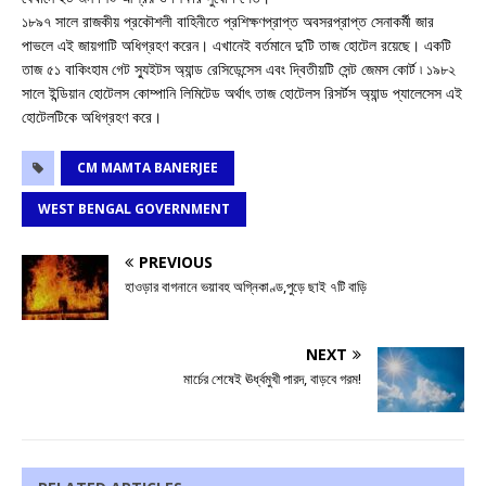
১৮৯৭ সালে রাজকীয় প্রকৌশলী বাহিনীতে প্রশিক্ষণপ্রাপ্ত অবসরপ্রাপ্ত সেনাকর্মী জার
পাভলে এই জায়গাটি অধিগ্রহণ করেন। এখানেই বর্তমানে দু’টি তাজ হোটেল রয়েছে। একটি
তাজ ৫১ বাকিংহাম গেট স্যুইটস অ্যান্ড রেসিডেন্সেস এবং দ্বিতীয়টি সেন্ট জেমস কোর্ট ৷ ১৯৮২
সালে ইন্ডিয়ান হোটেলস কোম্পানি লিমিটেড অর্থাৎ তাজ হোটেলস রিসর্টস অ্যান্ড প্যালেসেস এই
হোটেলটিকে অধিগ্রহণ করে।
CM MAMTA BANERJEE
WEST BENGAL GOVERNMENT
PREVIOUS
হাওড়ার বাগনানে ভয়াবহ অগ্নিকাণ্ড,পুড়ে ছাই ৭টি বাড়ি
NEXT
মার্চের শেষেই ঊর্ধ্বমুখী পারদ, বাড়বে গরম!