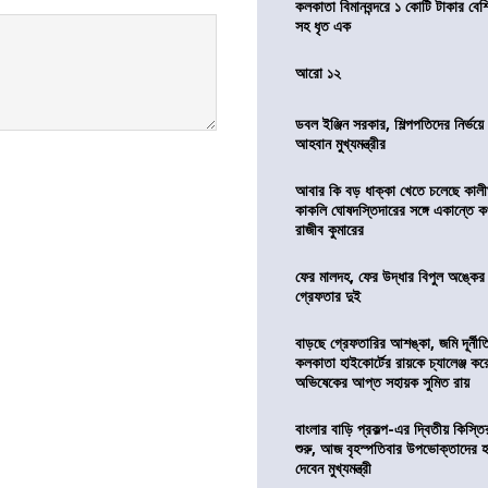
কলকাতা বিমানবন্দরে ১ কোটি টাকার বেশ
সহ ধৃত এক
আরো ১২
ডবল ইঞ্জিন সরকার, শিল্পপতিদের নির্ভয়
আহবান মুখ্যমন্ত্রীর
আবার কি বড় ধাক্কা খেতে চলেছে কালী
কাকলি ঘোষদস্তিদারের সঙ্গে একান্তে 
রাজীব কুমারের
ফের মালদহ, ফের উদ্ধার বিপুল অঙ্কে
গ্রেফতার দুই
বাড়ছে গ্রেফতারির আশঙ্কা, জমি দূর্নীত
কলকাতা হাইকোর্টের রায়কে চ্যালেঞ্জ করে 
অভিষেকের আপ্ত সহায়ক সুমিত রায়
বাংলার বাড়ি প্রকল্প-এর দ্বিতীয় কিস্
শুরু, আজ বৃহস্পতিবার উপভোক্তাদের হ
দেবেন মুখ্যমন্ত্রী