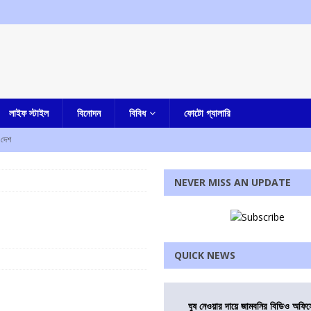
লাইফ স্টাইল
বিনোদন
বিবিধ
ফোটো গ্যালারি
দেশ
াসিস্ট্যান্ট ইঞ্জিনিয়ার হাতে নাতে গ্রেফতার
আমার বাংলা
NEVER MISS AN UPDATE
ামলা খারিজ করল কলকাতা হাইকোর্ট
আমার বাংলা
েষ্টা, ধৃত তরুণ
আমার দেশ
QUICK NEWS
াং স্টারের পুত্র সহ দুজনের
আমার দেশ
রধোর, উত্তেজনা ডোমজুর এলাকায়..
বাংলা
ঘুষ নেওয়ার দায়ে জামবনির বিডিও অফিস