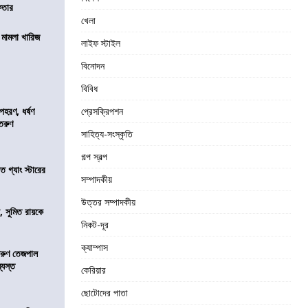
েফতার
খেলা
থ মামলা খারিজ
লাইফ স্টাইল
বিনোদন
বিবিধ
হরণ, ধর্ষণ
প্রেসক্রিপশন
 তরুণ
সাহিত্য-সংস্কৃতি
গল্প স্বল্প
ত গ্যাং স্টারের
সম্পাদকীয়
উত্তর সম্পাদকীয়
, সুমিত রায়কে
নিকট-দূর
ক্যাম্পাস
তরুণ তেজপাল
্যস্ত
কেরিয়ার
ছোটোদের পাতা