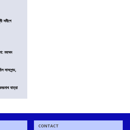
ধী সমীপে
া: মহম্মদ
শাল সাসপেন্ড,
অমরনাথ যাত্রা
CONTACT