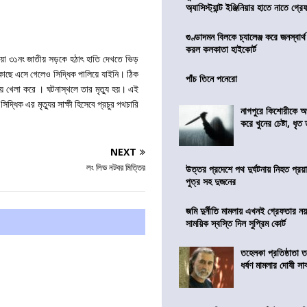
অ্যাসিস্ট্যান্ট ইঞ্জিনিয়ার হাতে নাতে গ্র
গুণ্ডাদমন বিলকে চ্যালেঞ্জ করে জনস্বার্
করল কলকাতা হাইকোর্ট
াওয়া ৩১নং জাতীয় সড়কে হঠাৎ হাতি দেখতে ভিড়
কাছে এসে গেলেও সিদ্ধিক পালিয়ে যাইনি। ঠিক
পাঁচ তিনে পনেরো
 খেলা করে । ঘটনাস্থলে তার মৃত্যু হয়। এই
দ্ধিক এর মৃত্যুর সাক্ষী হিসেবে প্রচুর পথচারি
নাগপুরে কিশোরীকে অপ
করে খুনের চেষ্টা, ধৃত
NEXT
লং লিভ নটবর মিত্তির
উত্তর প্রদেশে পথ দুর্ঘটনায় নিহত প্রয়া
পুত্র সহ দুজনের
জমি দুর্নীতি মামলায় এখনই গ্রেফতার নয়
সাময়িক স্বস্তি দিল সুপ্রিম কোর্ট
তহেলকা প্রতিষ্ঠাতা 
ধর্ষণ মামলার দোষী সাব