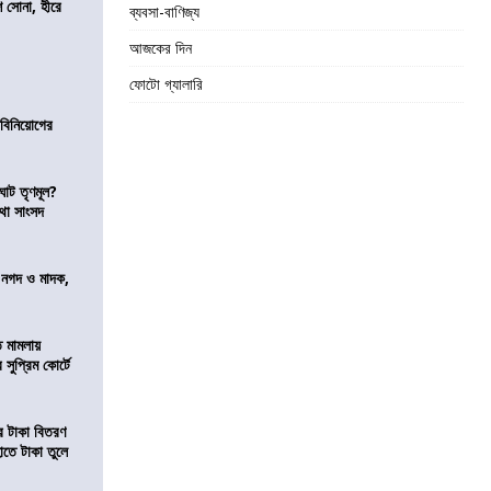
ি সোনা, হীরে
ব্যবসা-বাণিজ্য
আজকের দিন
ফোটো গ্যালারি
ে বিনিয়োগের
ঘাট তৃণমূল?
কথা সাংসদ
র নগদ ও মাদক,
ি মামলায়
সুপ্রিম কোর্টে
তির টাকা বিতরণ
াতে টাকা তুলে