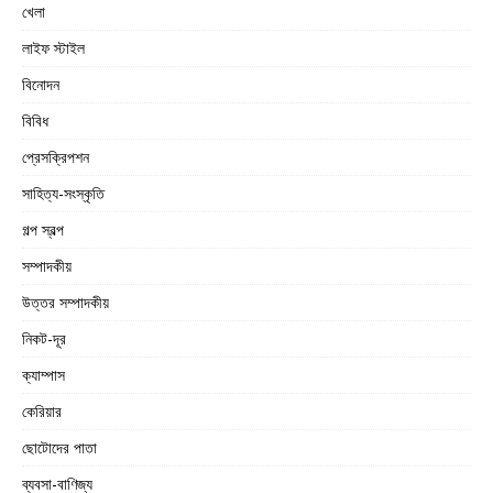
খেলা
লাইফ স্টাইল
বিনোদন
বিবিধ
প্রেসক্রিপশন
সাহিত্য-সংস্কৃতি
গল্প স্বল্প
সম্পাদকীয়
উত্তর সম্পাদকীয়
নিকট-দূর
ক্যাম্পাস
কেরিয়ার
ছোটোদের পাতা
ব্যবসা-বাণিজ্য