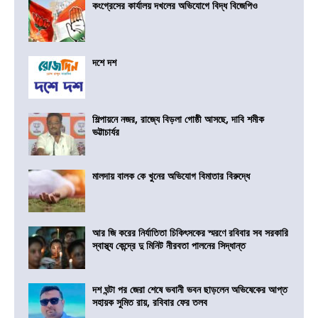
কংগ্রেসের কার্যালয় দখলের অভিযোগে বিদ্ধ বিজেপিও
দশে দশ
শিল্পায়নে নজর, রাজ্যে বিড়লা গোষ্ঠী আসছে, দাবি শমীক
ভট্টাচার্যর
মালদায় বালক কে খুনের অভিযোগ বিমাতার বিরুদ্ধে
আর জি করের নির্যাতিতা চিকিৎসকের স্মরণে রবিবার সব সরকারি
স্বাস্থ্য কেন্দ্রে দু মিনিট নীরবতা পালনের সিদ্ধান্ত
দশ ঘন্টা পর জেরা শেষে ভবানী ভবন ছাড়লেন অভিষেকের আপ্ত
সহায়ক সুমিত রায়, রবিবার ফের তলব