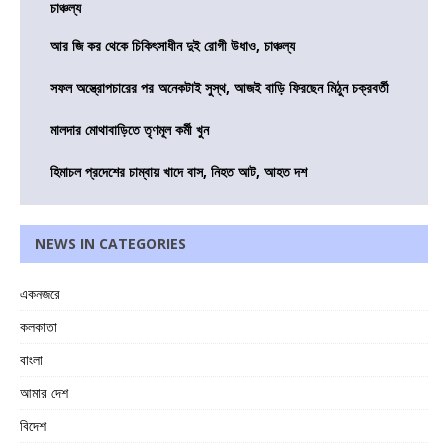
চাঞ্চল্য
আর জি কর থেকে চিকিৎসাধীন দুই রোগী উধাও, চাঞ্চল্য
সফল অস্ত্রোপচারের পর অনেকটাই সুস্থ, আজই বাড়ি ফিরছেন মিঠুন চক্রবর্তী
মালদার মোথাবাড়িতে তৃণমূল কর্মী খুন
হিমাচল প্রদেশের চাম্বায় খাদে বাস, নিহত আট, আহত দশ
NEWS IN CATEGORIES
একনজরে
কলকাতা
বাংলা
আমার দেশ
বিদেশ