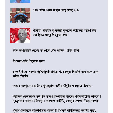
১৪৪ থেকে ওয়ার্ড সংখ্যা বেড়ে হচ্ছে ২০৯
প্রয়াত প্রাক্তন মুখ্যমন্ত্রী বুদ্ধদেব ভট্টাচার্যের স্মরণে তাঁর
নামাঙ্কিত সংস্কৃতি কেন্দ্র হচ্ছে
তরুণ সম্প্রদায়ই দেশের সব থেকে বেশি শক্তি : রাহুল গান্ধী
লিওনেল মেসি পিতৃহারা হলেন
ডবল ইঞ্জিনের সরকার প্রতিশ্রুতি রাখছে না, রাজ্যের বিজেপি সরকারকে তোপ
অধীর চৌধুরীর
নওদার কংগ্রেসের কার্যালয় পুনরুদ্ধারে অধীর চৌধুরীর অবস্থান বিক্ষোভ
প্রাক্তন ফেডারেশন সভাপতি স্বরূপ বিশ্বাসের বিরুদ্ধে শ্লীলতাহানির অভিযোগ
প্রত্যাহার করলেন টলিপাড়ার মেকআপ আর্টিস্ট, ফেসবুক পোস্টে দিলেন সাফাই
পুলিশি হেফাজতে কাঁচড়াপাড়ার পদত্যাগী টিএমসি কাউন্সিলরের স্বামীর মৃত্যু,