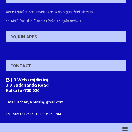
তহেলকা প্রতিষ্ঠাতা তরুণ তেজপালের দশ বছর কারাদন্ডের নির্দেশ আদালতের
১০ আগস্ট “দেশ বাঁচাও ” এর ডাকে মিছিল বাম শ্রমিক সংগঠনের
ROJDIN APPS
CONTACT
J.B Web (rojdin.in)
3 B Sadananda Road,
Kolkata-700 026
Email: acharya.piyali@gmail.com
+91 9051872515, +91 9051517441