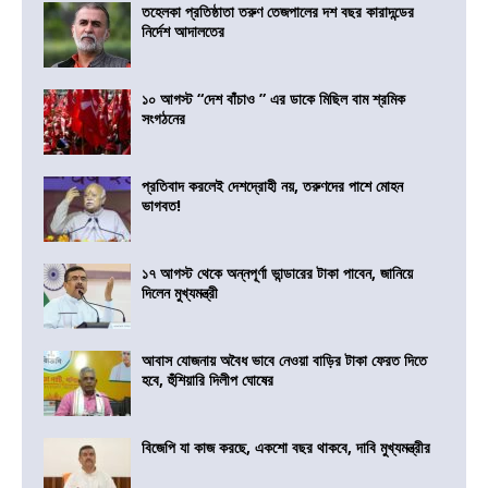
তহেলকা প্রতিষ্ঠাতা তরুণ তেজপালের দশ বছর কারাদন্ডের
নির্দেশ আদালতের
১০ আগস্ট “দেশ বাঁচাও ” এর ডাকে মিছিল বাম শ্রমিক
সংগঠনের
প্রতিবাদ করলেই দেশদ্রোহী নয়, তরুণদের পাশে মোহন
ভাগবত!
১৭ আগস্ট থেকে অন্নপূর্ণা ভান্ডারের টাকা পাবেন, জানিয়ে
দিলেন মুখ্যমন্ত্রী
আবাস যোজনায় অবৈধ ভাবে নেওয়া বাড়ির টাকা ফেরত দিতে
হবে, হুঁশিয়ারি দিলীপ ঘোষের
বিজেপি যা কাজ করছে, একশো বছর থাকবে, দাবি মুখ্যমন্ত্রীর