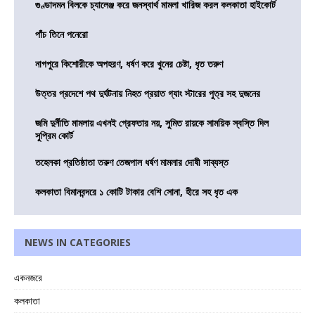
গুণ্ডাদমন বিলকে চ্যালেঞ্জ করে জনস্বার্থ মামলা খারিজ করল কলকাতা হাইকোর্ট
পাঁচ তিনে পনেরো
নাগপুরে কিশোরীকে অপহরণ, ধর্ষণ করে খুনের চেষ্টা, ধৃত তরুণ
উত্তর প্রদেশে পথ দুর্ঘটনায় নিহত প্রয়াত গ্যাং স্টারের পুত্র সহ দুজনের
জমি দুর্নীতি মামলায় এখনই গ্রেফতার নয়, সুমিত রায়কে সাময়িক স্বস্তি দিল
সুপ্রিম কোর্ট
তহেলকা প্রতিষ্ঠাতা তরুণ তেজপাল ধর্ষণ মামলার দোষী সাব্যস্ত
কলকাতা বিমানবন্দরে ১ কোটি টাকার বেশি সোনা, হীরে সহ ধৃত এক
NEWS IN CATEGORIES
একনজরে
কলকাতা