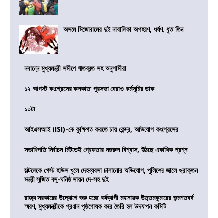
অসমে মিজোরামের দুই নাবালিকা অপহরণ, ধর্ষণ, ধৃত তিন
নবান্নে মুখ্যমন্ত্রী সমীপে ঋতব্রত সহ অনুগামীরা
১২ আগস্ট কংগ্রেসের কলকাতা পুরসভা ঘেরাও কর্মসূচির ডাক
১০টা
আইএসআই (ISI)-কে কুক্ষিগত করতে চায় কেন্দ্র, অভিযোগ কংগ্রেসের
সভাধিপতি নির্বাচন মিটতেই গ্রেফতার নজরুল বিশ্বাস, উঠছে একাধিক প্রশ্ন
সল্টলেকে গেস্ট হাউস খুলে দেহব্যবসা চালানোর অভিযোগ, পুলিশের জালে ও্রাক্তন
মন্ত্রী সুজিত বসু-ঘনিষ্ঠ সায়ন দে-সহ দুই
রাজ্য সরকারের উদ্যোগে শুরু হচ্ছে বর্ষব্যাপী মহানায়ক উত্তমকুমারের জন্মশতবর্ষ
স্মরণ, মুখ্যমন্ত্রীকে প্রধান পৃষ্ঠপোষক করে তৈরি হল উদযাপন কমিটি