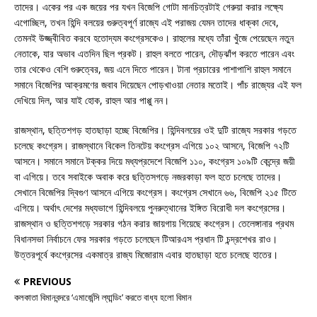
তাদের। একের পর এক জয়ের পর যখন বিজেপি গোটা মানচিত্রটাই গেরুয়া করার লক্ষ্যে
এগোচ্ছিল, তখন হিন্দি বলয়ের গুরুত্বপূর্ণ রাজ্যে এই পরাজয় যেমন তাদের ধাক্কা দেবে,
তেমনই উজ্জ্বীবিত করবে হতোদ্যম কংগ্রেসকেও। রাহুলের মধ্যে তাঁরা খুঁজে পেয়েছেন নতুন
নেতাকে, যার অভাব এতদিন ছিল প্রকট। রাহুল বলতে পারেন, দৌড়ঝাঁপ করতে পারেন এবং
তার থেকেও বেশি গুরুত্বের, জয় এনে দিতে পারেন। টানা প্রচারের পাশাপাশি রাহুল সমানে
সমানে বিজেপির আক্রমণের জবাব দিয়েছেন পোড়খাওয়া নেতার মতোই। পাঁচ রাজ্যের এই ফল
দেখিয়ে দিল, আর যাই হোক, রাহুল আর পাপ্পু নন।
রাজস্থান, ছত্তিশগড় হাতছাড়া হচ্ছে বিজেপির। হিন্দিবলয়ের ওই দুটি রাজ্যে সরকার গড়তে
চলেছে কংগ্রেস। রাজস্থানে বিকেল তিনটেয় কংগ্রেস এগিয়ে ১০২ আসনে, বিজেপি ৭২টি
আসনে। সমানে সমানে টক্কর দিয়ে মধ্যপ্রদেশে বিজেপি ১১০, কংগ্রেস ১০৯টি কেন্দ্রে জয়ী
বা এগিয়ে। তবে সবাইকে অবাক করে ছত্তিসগড়ে নজরকাড়া ফল হতে চলেছে তাদের।
সেখানে বিজেপির দ্বিগুণ আসনে এগিয়ে কংগ্রেস। কংগ্রেস সেখানে ৬৬, বিজেপি ২১৫ টিতে
এগিয়ে। অর্থাৎ দেশের মধ্যভাগে হিন্দিবলয়ে পুনরুত্থানের ইঙ্গিত বিরোধী দল কংগ্রেসের।
রাজস্থান ও ছত্তিশগড়ে সরকার গঠন করার জায়গায় গিয়েছে কংগ্রেস। তেলেঙ্গানার প্রথম
বিধানসভা নির্বাচনে ফের সরকার গড়তে চলেছেন টিআরএস প্রধান টি চন্দ্রশেখর রাও।
উত্তরপূর্বে কংগ্রেসের একমাত্র রাজ্য মিজোরাম এবার হাতছাড়া হতে চলেছে হাতের।
PREVIOUS
কলকাতা বিমানবন্দরে ‘এমার্জেন্সি ল্যান্ডিং’ করতে বাধ্য হলো বিমান