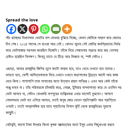
Spread the love
পাঁচ রাজ্যের বিধানসভা ভোটের ফল বোধহয় বুঝিয়ে দিচ্ছে, কেবল মোদিকে সম্বল করে জেতার
দিন শেষ। ২০১৪ সালের সে হাওয়া আর নেই। কোনও সন্দেহ নেই মোদির জনপ্রিয়তায় নির্ভর
করে ভোটবাজার সরগরম করেছিল বিজেপি। তাঁকে দিয়ে শেষবেলার প্রচার করে ঝড় তোলার
চেষ্টাও হয়েছিল বিলক্ষণ। কিন্তু তাতে যে চিঁড়ে আর ভিজবে না, স্পষ্ট সেটাও।
এছাড়া, আবার রামমন্দির জিগির তুলে কতটা ফায়দা হবে, তাও ভেবে দেখতে হবে তাদের।
ভাবতে হবে, যোগী আদিত্যনাথকে দিয়ে এখানে ওখানে কড়াপাকের হিন্দুত্ব আদৌ আর কাজ
দেবে কিনা। পাশাপাশি তাক লাগানোর মতো উত্থান রাহুল গান্ধির। এখন আর কেউ তাঁকে
পাপ্পু বলবে না। তাঁর পরিবারকে চাঁদমারি করে, নেহরু, ইন্দিরার বাপবাপান্ত করে যে এতদিন পর
ভোট আসবে না, সেটাও বোধকরি নাগপুরের তাত্ত্বিকরা এবার ভালোই বুঝবেন। আসলে
লোকসভার ভোট যত এগিয়ে আসবে, ততই মানুষ জোর দেবেন প্রতিশ্রুতি আর প্রাপ্তির
ওপরই। ততই অপ্রাসঙ্গিক হয়ে যাবে প্যাটেলের বিশাল মূর্তি থেকে রামমন্দিরের পুরানো
কাসুন্দি।
নোটবন্দি, কালো টাকা উদ্ধার কিংবা কৃষক আত্মহত্যার মতো ইস্যু এবার পিছুধাওয়া করবে