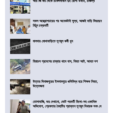
আর জি কর থেকে চিকিৎসাধীন দুই রোগী উধাও, চাঞ্চল্য
সফল অস্ত্রোপচারের পর অনেকটাই সুস্থ, আজই বাড়ি ফিরছেন
মিঠুন চক্রবর্তী
মালদার মোথাবাড়িতে তৃণমূল কর্মী খুন
হিমাচল প্রদেশের চাম্বায় খাদে বাস, নিহত আট, আহত দশ
উত্তর দিনাজপুরের ইসলামপুরে গুলিবিদ্ধ হয়ে শিক্ষক নিহত,
উত্তেজনা
তোলাবাজি, ভয় দেখানো, ভোট পরবর্তী হিংসা-সহ একাধিক
অভিযোগ, গ্রেফতার নৈহাটির প্রাক্তন তৃণমূল বিধায়ক সনৎ দে