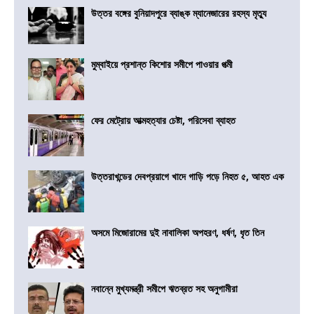
উত্তর বঙ্গের বুনিয়াদপুরে ব্যাঙ্ক ম্যানেজারের রহস্য মৃত্যু
মুম্বাইয়ে প্রশান্ত কিশোর সমীপে পাওয়ার পত্মী
ফের মেট্রোয় আত্মহত্যার চেষ্টা, পরিসেবা ব্যাহত
উত্তরাখন্ডের দেবপ্রয়াগে খাদে গাড়ি পড়ে নিহত ৫, আহত এক
অসমে মিজোরামের দুই নাবালিকা অপহরণ, ধর্ষণ, ধৃত তিন
নবান্নে মুখ্যমন্ত্রী সমীপে ঋতব্রত সহ অনুগামীরা