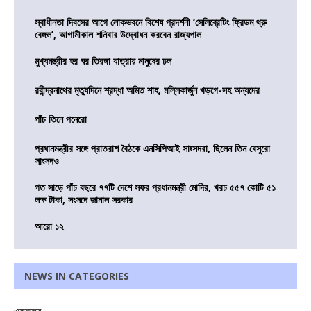
স্বাধীনতা দিবসের আগে লোকভবনে বিশেষ প্রদর্শনী ‘সেলিব্রেটিং ফ্রিডম থ্রু
বেঙ্গল’, আগামীকাল শনিবার উদ্বোধন করবেন রাজ্যপাল
মুখ্যমন্ত্রীর হর ঘর তিরঙ্গা যাত্রায় মানুষের ঢল
রবীন্দ্রনাথের মৃত্যুদিনে শ্রদ্ধা অমিত শাহ, মল্লিকার্জুন খড়গে-সহ অন্যদের
পাঁচ তিনে পনেরো
প্রধানমন্ত্রীর সঙ্গে প্রাতরাশ বৈঠকে এনসিপিআই সাংসদরা, ছিলেন তিন বেসুরো
সাংসদও
গত সাড়ে পাঁচ বছরে ৭৭টি দেশে সফর প্রধানমন্ত্রী মোদির, খরচ ৫৫৭ কোটি ৫১
লক্ষ টাকা, সংসদে জানাল সরকার
আরো ১২
NEWS IN CATEGORIES
একনজরে