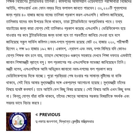
শিক্ষক নিয়োগের ইন্টারভিউর তালিকা। কমিশনের অফিসিয়াল ওয়েবসাইটে পরীক্ষার্থীরা নিজেদের
আইডি, পাসওয়ার্ড এবং ফোন নম্বর দিয়ে ফলাফল জানতে পারবেন। ৩২,২২০টি শূন্যপদের
জন্য প্রায় ৪০ হাজার জনের নামের তালিকা প্রকাশ করল এসএসসি। কমিশন জানিয়েছে,
তালিকায় যাদের নাম উপরের দিকে থাকবে, তারা ইন্টারভিউতে অগ্রাধিকার পাবে। তথ্য
যাচাইয়ের জন্য কারা যোগ্য সেই তালিকাও প্রকাশ করেছে এসএসসি। ভেরিফিকেশন হয়ে
যাওয়ার পর কবে ইন্টারভিউয়ের জন্য ডাকা হবে তা পরবর্তীতে জানিয়ে দেওয়া হবে বলে
জানিয়েছে স্কুল সার্ভিস কমিশন।নবম-দশমে শূন্যপদ রয়েছে মোট ৩২ হাজার ২২০, পরীক্ষার্থী
ছিলেন ২ লক্ষ ৯৩ হাজার ১৯২ জন। একাদশ, -দ্বাদশ এবং নবম, দশম মিলিয়ে যদি কোনও
যোগ্য শিক্ষক বাদ চলে যায়, তাহলে সেক্ষেত্রেও গুরুত্ব সহকারে দেখবে শিক্ষা দফতর এমনটাই
জানান শিক্ষামন্ত্রী ব্রাত্য বসু। ফল প্রকাশের পর এসএসসিকে শুভেচ্ছা জানিয়েছেন তিনি।
মন্ত্রী বলেন, এসএসসিকে আমি অভিনন্দন জানাবো নবম-দশমের ফল প্রকাশ করে
ভেরিফিকেশনের দিকে যাচ্ছে। পুরো প্রক্রিয়া শেষ হওয়ার পর সামান্য মুষ্টিমেয় যা বাকি
থাকবে, সেই নিয়ে আমার মুখ্যমন্ত্রীর সঙ্গে একপ্রস্থ আলোচনা হয়েছে। মুখ্যমন্ত্রী তাঁদের
বিষয়ে যথেষ্ট কনসার্ন। তবে আইনি বেশ কিছু বিষয় রয়েছে। সেই বিষয়ে আমি এখন কিছু বলব
না। কিন্তু যোগ্য যাঁরা বাকি থাকবে, তাঁদের ক্ষেত্রে আমাদের সরকার বিষয়টিকে সদর্থক এবং
সহৃদয় ভাবে বিচার করবে।
PREVIOUS
দু-দফায় জনগণনা, সিদ্ধান্ত কেন্দ্রীয় মন্ত্রিসভার