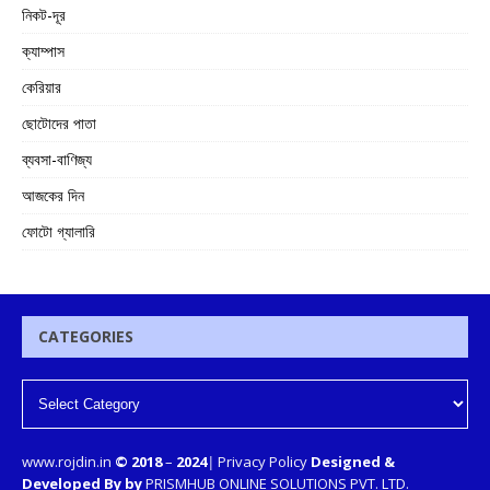
নিকট-দূর
ক্যাম্পাস
কেরিয়ার
ছোটোদের পাতা
ব্যবসা-বাণিজ্য
আজকের দিন
ফোটো গ্যালারি
CATEGORIES
www.rojdin.in
© 2018
–
2024
|
Privacy Policy
Designed &
Developed By by
PRISMHUB ONLINE SOLUTIONS PVT. LTD.