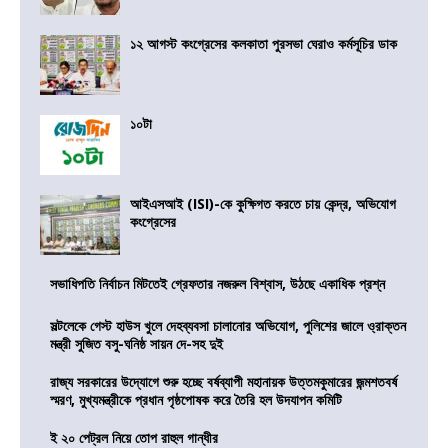
১২ আগস্ট কংগ্রেসের কলকাতা পুরসভা ঘেরাও কর্মসূচির ডাক
১০টা
আইএসআই (ISI)-কে কুক্ষিগত করতে চায় কেন্দ্র, অভিযোগ
কংগ্রেসের
সভাধিপতি নির্বাচন মিটতেই গ্রেফতার নজরুল বিশ্বাস, উঠছে একাধিক প্রশ্ন
সল্টলেকে গেস্ট হাউস খুলে দেহব্যবসা চালানোর অভিযোগ, পুলিশের জালে ও্রাক্তন
মন্ত্রী সুজিত বসু-ঘনিষ্ঠ সায়ন দে-সহ দুই
রাজ্য সরকারের উদ্যোগে শুরু হচ্ছে বর্ষব্যাপী মহানায়ক উত্তমকুমারের জন্মশতবর্ষ
স্মরণ, মুখ্যমন্ত্রীকে প্রধান পৃষ্ঠপোষক করে তৈরি হল উদযাপন কমিটি
ই ২০ পেট্রল নিয়ে তোপ রাহুল গান্ধীর