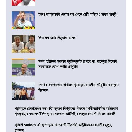
তরুণ সম্প্রদায়ই দেশের সব থেকে বেশি শক্তি : রাহুল গান্ধী
লিওনেল মেসি পিতৃহারা হলেন
ডবল ইঞ্জিনের সরকার প্রতিশ্রুতি রাখছে না, রাজ্যের বিজেপি
সরকারকে তোপ অধীর চৌধুরীর
নওদার কংগ্রেসের কার্যালয় পুনরুদ্ধারে অধীর চৌধুরীর অবস্থান
বিক্ষোভ
প্রাক্তন ফেডারেশন সভাপতি স্বরূপ বিশ্বাসের বিরুদ্ধে শ্লীলতাহানির অভিযোগ
প্রত্যাহার করলেন টলিপাড়ার মেকআপ আর্টিস্ট, ফেসবুক পোস্টে দিলেন সাফাই
পুলিশি হেফাজতে কাঁচড়াপাড়ার পদত্যাগী টিএমসি কাউন্সিলরের স্বামীর মৃত্যু,
চাঞ্চল্য