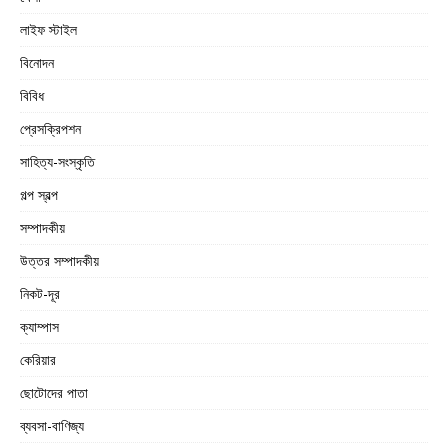
লাইফ স্টাইল
বিনোদন
বিবিধ
প্রেসক্রিপশন
সাহিত্য-সংস্কৃতি
গল্প স্বল্প
সম্পাদকীয়
উত্তর সম্পাদকীয়
নিকট-দূর
ক্যাম্পাস
কেরিয়ার
ছোটোদের পাতা
ব্যবসা-বাণিজ্য