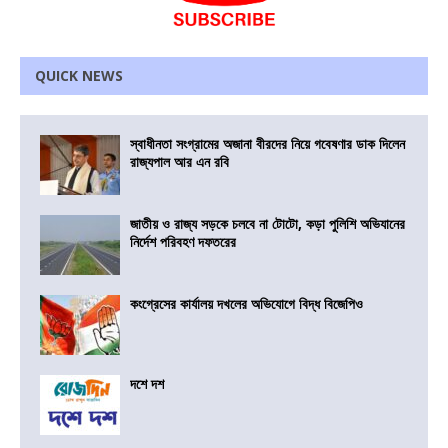
QUICK NEWS
স্বাধীনতা সংগ্রামের অজানা বীরদের নিয়ে গবেষণার ডাক দিলেন
রাজ্যপাল আর এন রবি
জাতীয় ও রাজ্য সড়কে চলবে না টোটো, কড়া পুলিশি অভিযানের
নির্দেশ পরিবহণ দফতরের
কংগ্রেসের কার্যালয় দখলের অভিযোগে বিদ্ধ বিজেপিও
দশে দশ