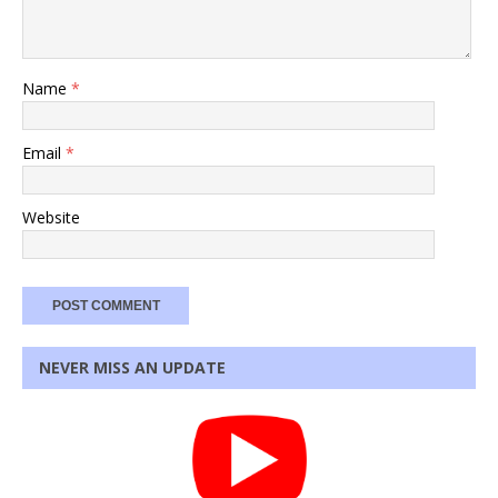
Name
*
Email
*
Website
NEVER MISS AN UPDATE