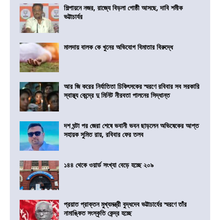
শিল্পায়নে নজর, রাজ্যে বিড়লা গোষ্ঠী আসছে, দাবি শমীক
ভট্টাচার্যর
মালদায় বালক কে খুনের অভিযোগ বিমাতার বিরুদ্ধে
আর জি করের নির্যাতিতা চিকিৎসকের স্মরণে রবিবার সব সরকারি
স্বাস্থ্য কেন্দ্রে দু মিনিট নীরবতা পালনের সিদ্ধান্ত
দশ ঘন্টা পর জেরা শেষে ভবানী ভবন ছাড়লেন অভিষেকের আপ্ত
সহায়ক সুমিত রায়, রবিবার ফের তলব
১৪৪ থেকে ওয়ার্ড সংখ্যা বেড়ে হচ্ছে ২০৯
প্রয়াত প্রাক্তন মুখ্যমন্ত্রী বুদ্ধদেব ভট্টাচার্যের স্মরণে তাঁর
নামাঙ্কিত সংস্কৃতি কেন্দ্র হচ্ছে