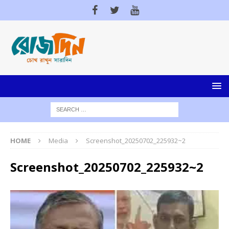
HOME
Media
Screenshot_20250702_225932~2
Screenshot_20250702_225932~2