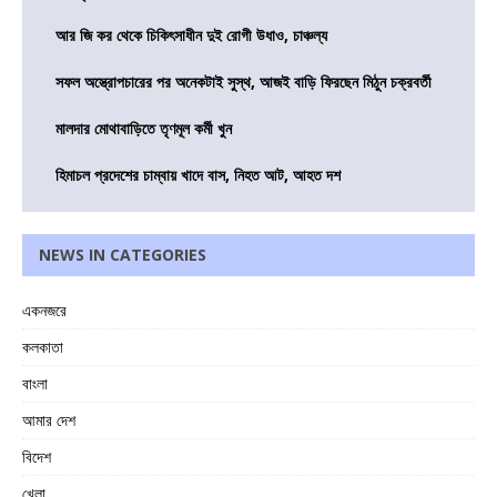
আর জি কর থেকে চিকিৎসাধীন দুই রোগী উধাও, চাঞ্চল্য
সফল অস্ত্রোপচারের পর অনেকটাই সুস্থ, আজই বাড়ি ফিরছেন মিঠুন চক্রবর্তী
মালদার মোথাবাড়িতে তৃণমূল কর্মী খুন
হিমাচল প্রদেশের চাম্বায় খাদে বাস, নিহত আট, আহত দশ
NEWS IN CATEGORIES
একনজরে
কলকাতা
বাংলা
আমার দেশ
বিদেশ
খেলা