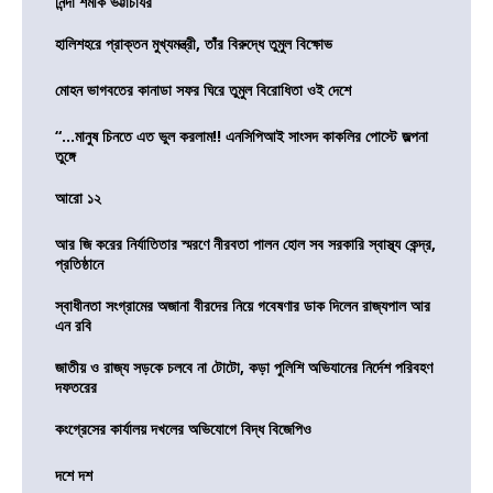
নিন্দা শমীক ভট্টাচার্যর
হালিশহরে প্রাক্তন মুখ্যমন্ত্রী, তাঁর বিরুদ্ধে তুমুল বিক্ষোভ
মোহন ভাগবতের কানাডা সফর ঘিরে তুমুল বিরোধিতা ওই দেশে
“…মানুষ চিনতে এত ভুল করলাম!! এনসিপিআই সাংসদ কাকলির পোস্টে জল্পনা
তুঙ্গে
আরো ১২
আর জি করের নির্যাতিতার স্মরণে নীরবতা পালন হোল সব সরকারি স্বাস্থ্য কেন্দ্র,
প্রতিষ্ঠানে
স্বাধীনতা সংগ্রামের অজানা বীরদের নিয়ে গবেষণার ডাক দিলেন রাজ্যপাল আর
এন রবি
জাতীয় ও রাজ্য সড়কে চলবে না টোটো, কড়া পুলিশি অভিযানের নির্দেশ পরিবহণ
দফতরের
কংগ্রেসের কার্যালয় দখলের অভিযোগে বিদ্ধ বিজেপিও
দশে দশ