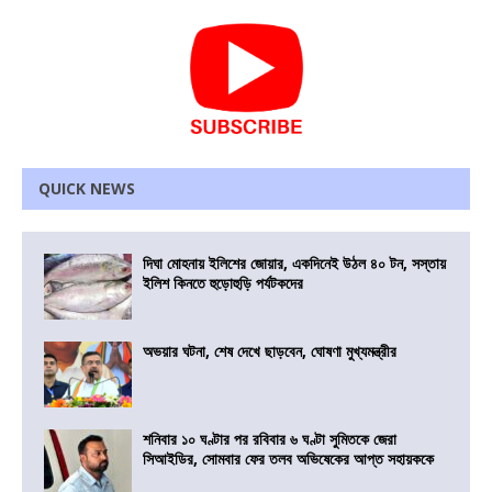
QUICK NEWS
দিঘা মোহনায় ইলিশের জোয়ার, একদিনেই উঠল ৪০ টন, সস্তায়
ইলিশ কিনতে হুড়োহুড়ি পর্যটকদের
অভয়ার ঘটনা, শেষ দেখে ছাড়বেন, ঘোষণা মুখ্যমন্ত্রীর
শনিবার ১০ ঘণ্টার পর রবিবার ৬ ঘণ্টা সুমিতকে জেরা
সিআইডির, সোমবার ফের তলব অভিষেকের আপ্ত সহায়ককে