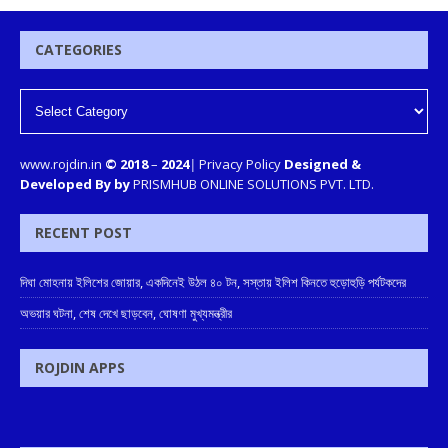
CATEGORIES
www.rojdin.in
© 2018
–
2024
|
Privacy Policy
Designed &
Developed By by
PRISMHUB ONLINE SOLUTIONS PVT. LTD.
RECENT POST
দিঘা মোহনায় ইলিশের জোয়ার, একদিনেই উঠল ৪০ টন, সস্তায় ইলিশ কিনতে হুড়োহুড়ি পর্যটকদের
অভয়ার ঘটনা, শেষ দেখে ছাড়বেন, ঘোষণা মুখ্যমন্ত্রীর
ROJDIN APPS