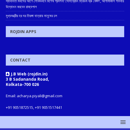
স্বাধীনতা দিবসের আগে লোকভবনে বিশেষ প্রদর্শনী ‘সেলিব্রেটিং ফ্রিডম থ্রু বেঙ্গল’, আগামীকাল শনিবার
উদ্বোধন করবেন রাজ্যপাল
মুখ্যমন্ত্রীর হর ঘর তিরঙ্গা যাত্রায় মানুষের ঢল
ROJDIN APPS
CONTACT
J.B Web (rojdin.in)
3 B Sadananda Road,
Kolkata-700 026
Email: acharya.piyali@gmail.com
+91 9051872515, +91 9051517441