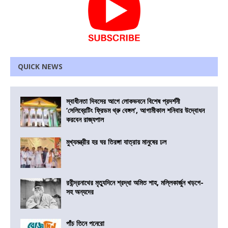
QUICK NEWS
স্বাধীনতা দিবসের আগে লোকভবনে বিশেষ প্রদর্শনী
‘সেলিব্রেটিং ফ্রিডম থ্রু বেঙ্গল’, আগামীকাল শনিবার উদ্বোধন
করবেন রাজ্যপাল
মুখ্যমন্ত্রীর হর ঘর তিরঙ্গা যাত্রায় মানুষের ঢল
রবীন্দ্রনাথের মৃত্যুদিনে শ্রদ্ধা অমিত শাহ, মল্লিকার্জুন খড়গে-
সহ অন্যদের
পাঁচ তিনে পনেরো