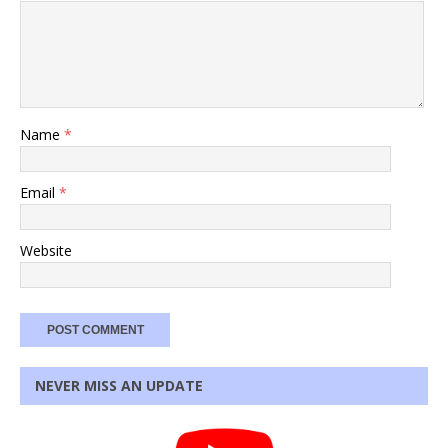
Name
*
Email
*
Website
NEVER MISS AN UPDATE