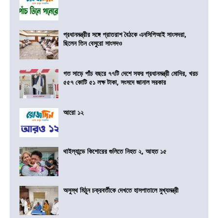
প্রধানমন্ত্রীর সঙ্গে প্রাতরাশ বৈঠকে এনসিপিআই সাংসদরা,
ছিলেন তিন বেসুরো সাংসদও
গত সাড়ে পাঁচ বছরে ৭৭টি দেশে সফর প্রধানমন্ত্রী মোদির, খরচ
৫৫৭ কোটি ৫১ লক্ষ টাকা, সংসদে জানাল সরকার
আরো ১২
থাইল্যান্ডে কিশোরের গুলিতে নিহত ২, আহত ১৫
অসুস্থ মিঠুন চক্রবর্তীকে দেখতে হাসপাতালে মুখ্যমন্ত্রী