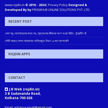
www.rojdin.in
© 2018
–
2024
|
Privacy Policy
Designed &
Developed By by
PRISMHUB ONLINE SOLUTIONS PVT. LTD.
RECENT POST
খেলা শুধু খেলোয়াড়দের জন্য নয়, প্রত্যেকের জীবনের অংশ হওয়া উচিত : ইন্দ্রনীল খাঁ
সৌদি আরবে সোফা কারখানায় অগ্নিকান্ডে নিহত ১৬ জন বাংলাদেশি
ROJDIN APPS
CONTACT
J.B Web (rojdin.in)
3 B Sadananda Road,
Kolkata-700 026
Email: acharya.piyali@gmail.com