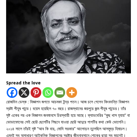
Spread the love
রোজদিন ডেস্ক : বিজ্ঞাপন জগতে আচমকা ইন্দ্র পতন। আজ চলে গেলেন কিংবদন্তি বিজ্ঞাপন
স্রষ্টা পীযুষ পান্ডে। বয়েস হয়েছিল ৭০ বছর। রাজস্থানের জয়পুরে জন্ম পীযুষ পান্ডের। তাঁর
সৃষ্ট একের পর এক বিজ্ঞাপন জনমানসে চিরস্থায়ী হয়ে আছে। ক্যাডবেরির “কুছ খাস হ্যায়” বা
ভোডাফোনের সেই ছোট্ট ছেলেটির পিছনে যাওয়া ছোট্ট আদুরে পাগটির কথা কেউ ভোলেনি।
২০১৪ সালে তাঁরই সৃষ্ট “আব কি বার, মোদি সরকার” আলোড়ন তুলেছিল আসমুদ্র হিমাচল।
এমনই সব অসাধারণ আইকনিক বিজ্ঞাপনের স্রষ্টার জীবনাবসানে শোকের ছায়া সব মহলেই।