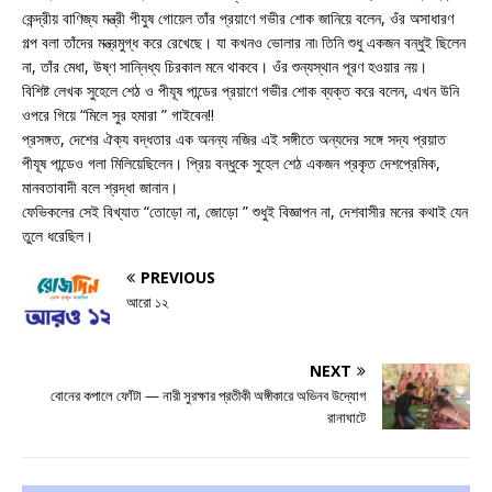
কেন্দ্রীয় বাণিজ্য মন্ত্রী পীযুষ গোয়েল তাঁর প্রয়াণে গভীর শোক জানিয়ে বলেন, ওঁর অসাধারণ
গল্প বলা তাঁদের মন্ত্রমুগ্ধ করে রেখেছে। যা কখনও ভোলার না৷ তিনি শুধু একজন বন্ধুই ছিলেন
না, তাঁর মেধা, উষ্ণ সান্নিধ্য চিরকাল মনে থাকবে। ওঁর শুন্যস্থান পূরণ হওয়ার নয়।
বিশিষ্ট লেখক সুহেলে শেঠ ও পীযূষ পান্ডের প্রয়াণে গভীর শোক ব্যক্ত করে বলেন, এখন উনি
ওপরে গিয়ে “মিলে সুর হমারা ” গাইবেন!!
প্রসঙ্গত, দেশের ঐক্য বদ্ধতার এক অনন্য নজির এই সঙ্গীতে অন্যদের সঙ্গে সদ্য প্রয়াত
পীযূষ পান্ডেও গলা মিলিয়েছিলেন। প্রিয় বন্ধুকে সুহেল শেঠ একজন প্রকৃত দেশপ্রেমিক,
মানবতাবাদী বলে শ্রদ্ধা জানান।
ফেভিকলের সেই বিখ্যাত “তোড়ো না, জোড়ো ” শুধুই বিজ্ঞাপন না, দেশবাসীর মনের কথাই যেন
তুলে ধরেছিল।
PREVIOUS
আরো ১২
NEXT
বোনের কপালে ফোঁটা — নারী সুরক্ষার প্রতীকী অঙ্গীকারে অভিনব উদ্যোগ
রানাঘাটে