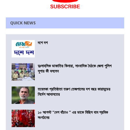
QUICK NEWS
দশে দশ
দুঃসাহসিক ডাকাতির কিনারা, সাংবাদিক বৈঠকে জেলা পুলিশ
সুপার কী বললেন
তহেলকা প্রতিষ্ঠাতা তরুণ তেজপালের দশ বছর কারাদন্ডের
নির্দেশ আদালতের
১০ আগস্ট “দেশ বাঁচাও ” এর ডাকে মিছিল বাম শ্রমিক
সংগঠনের