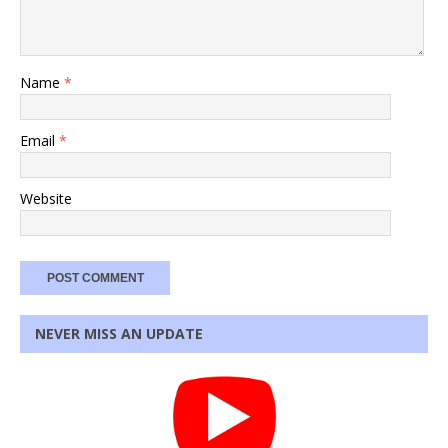
Name
*
Email
*
Website
NEVER MISS AN UPDATE