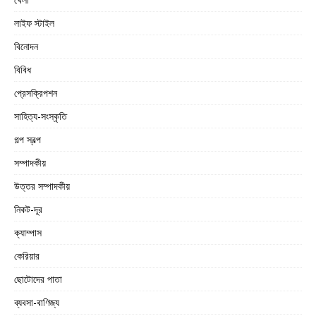
লাইফ স্টাইল
বিনোদন
বিবিধ
প্রেসক্রিপশন
সাহিত্য-সংস্কৃতি
গল্প স্বল্প
সম্পাদকীয়
উত্তর সম্পাদকীয়
নিকট-দূর
ক্যাম্পাস
কেরিয়ার
ছোটোদের পাতা
ব্যবসা-বাণিজ্য