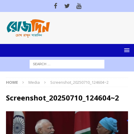
HOME
Media
Screenshot_20250710_124604~2
Screenshot_20250710_124604~2