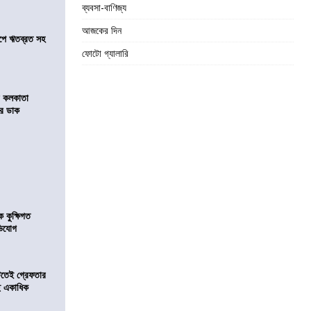
ব্যবসা-বাণিজ্য
আজকের দিন
সমীপে ঋতব্রত সহ
ফোটো গ্যালারি
র কলকাতা
চির ডাক
কুক্ষিগত
ভিযোগ
িটতেই গ্রেফতার
ে একাধিক