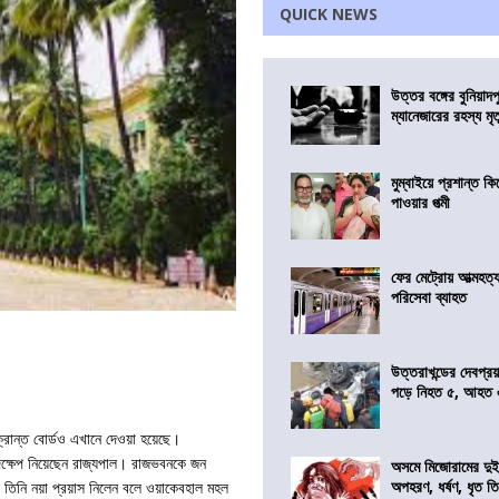
QUICK NEWS
উত্তর বঙ্গের বুনিয়াদপ
ম্যানেজারের রহস্য মৃত্
মুম্বাইয়ে প্রশান্ত 
পাওয়ার পত্মী
ফের মেট্রোয় আত্মহত্যা
পরিসেবা ব্যাহত
উত্তরাখন্ডের দেবপ্র
পড়ে নিহত ৫, আহত
ান্ত বোর্ডও এখানে দেওয়া হয়েছে।
পদক্ষেপ নিয়েছেন রাজ্যপাল। রাজভবনকে জন
অসমে মিজোরামের দুই
অপহরণ, ধর্ষণ, ধৃত ত
িনি নয়া প্রয়াস নিলেন বলে ওয়াকেবহাল মহল