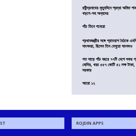
রবীন্দ্রনাথের মৃত্যুদিনে শ্রদ্ধা অমিত শাহ
খড়গে-সহ অন্যদের
পাঁচ তিনে পনেরো
প্রধানমন্ত্রীর সঙ্গে প্রাতরাশ বৈঠকে এ
সাংসদরা, ছিলেন তিন বেসুরো সাংসদও
গত সাড়ে পাঁচ বছরে ৭৭টি দেশে সফর প্রধ
মোদির, খরচ ৫৫৭ কোটি ৫১ লক্ষ টাকা,
সরকার
আরো ১২
OST
ROJDIN APPS