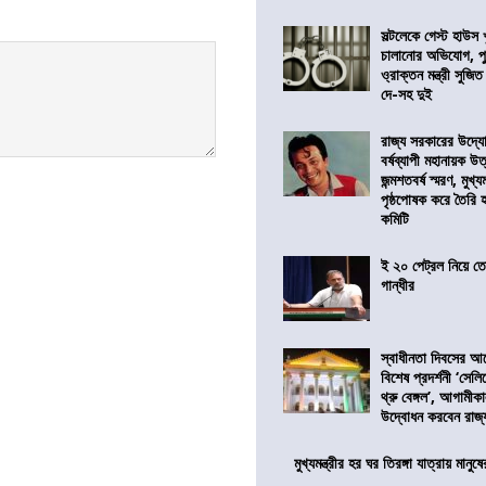
সল্টলেকে গেস্ট হাউস 
চালানোর অভিযোগ, পু
ও্রাক্তন মন্ত্রী সুজিত
দে-সহ দুই
রাজ্য সরকারের উদ্যোগ
বর্ষব্যাপী মহানায়ক উ
জন্মশতবর্ষ স্মরণ, মুখ্য
পৃষ্ঠপোষক করে তৈরি
কমিটি
ই ২০ পেট্রল নিয়ে ত
গান্ধীর
স্বাধীনতা দিবসের 
বিশেষ প্রদর্শনী ‘সেলি
থ্রু বেঙ্গল’, আগামীক
উদ্বোধন করবেন রাজ্
মুখ্যমন্ত্রীর হর ঘর তিরঙ্গা যাত্রায় মানুষ