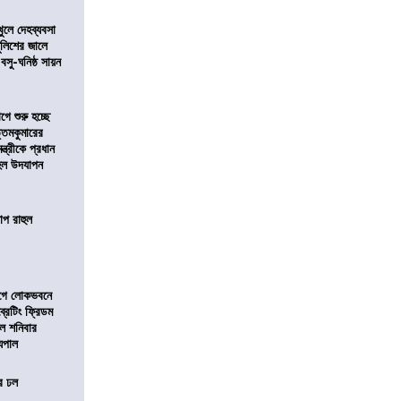
খুলে দেহব্যবসা
লিশের জালে
 বসু-ঘনিষ্ঠ সায়ন
ে শুরু হচ্ছে
ত্তমকুমারের
মন্ত্রীকে প্রধান
 হল উদযাপন
োপ রাহুল
আগে লোকভবনে
ব্রেটিং ফ্রিডম
াল শনিবার
যপাল
ের ঢল