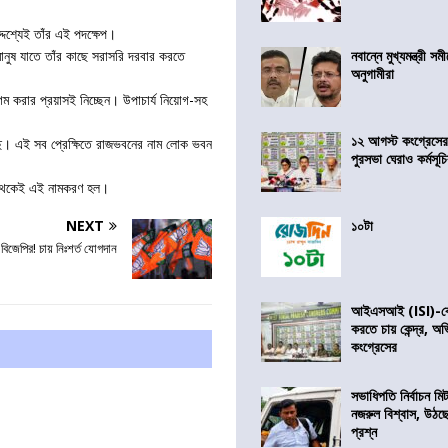
শ্যেই তাঁর এই পদক্ষেপ।
ুষ যাতে তাঁর কাছে সরাসরি দরবার করতে
নবান্নে মুখ্যমন্ত্রী 
অনুগামীরা
 করার প্রয়াসই নিচ্ছেন। উপাচার্য নিয়োগ-সহ
১২ আগস্ট কংগ্রেসে
য়েছে। এই সব প্রেক্ষিতে রাজভবনের নাম লোক ভবন
পুরসভা ঘেরাও কর্মসূ
 থেকেই এই নামকরণ হল।
NEXT
১০টা
িজেপির! চায় নিঃশর্ত যোগদান
আইএসআই (ISI)-কে 
করতে চায় কেন্দ্র, অ
কংগ্রেসের
সভাধিপতি নির্বাচন ম
নজরুল বিশ্বাস, উঠছ
প্রশ্ন