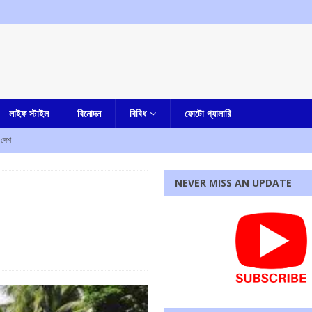
লাইফ স্টাইল
বিনোদন
বিবিধ
ফোটো গ্যালারি
দেশ
রহস্য মৃত্যু
আমার বাংলা
NEVER MISS AN UPDATE
ী
এক নজরে
াহত
এক নজরে
ে নিহত ৫, আহত এক
এক নজরে
্ষণ, ধৃত তিন
এক নজরে
রধোর, উত্তেজনা ডোমজুর এলাকায়..
বাংলা