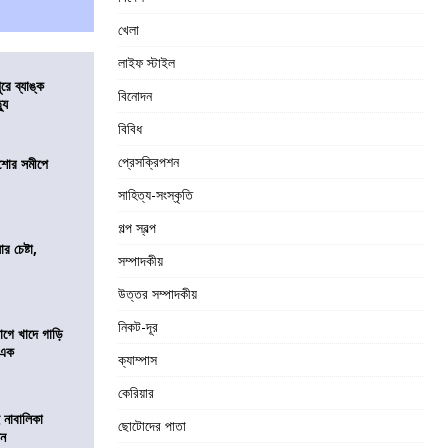
খেলা
লাইফ স্টাইল
ুরে ব্যাঙ্ক
বিনোদন
যু
বিবিধ
প্রেসক্রিপশন
কিশোর সমীপে
সাহিত্য-সংস্কৃতি
গল্প স্বল্প
র চেষ্টা,
সম্পাদকীয়
উত্তর সম্পাদকীয়
নিকট-দূর
য়াগে খাদে গাড়ি
 এক
ক্যাম্পাস
কেরিয়ার
 নাবালিকা
ছোটোদের পাতা
িন