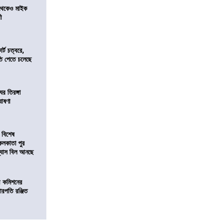
র থেকেও মাইক
রী
র্ট চত্বরে,
ি পেতে চলেছে
র তিরঙ্গা
ঘোষণা
 বিশেষ
কলকাতা পুর
িন্যাস বিল আনছে
ী কমিশনের
চারপতি রঞ্জিত