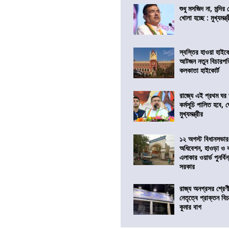
শুধু মসজিদ না, মন্দি
খোলা হচ্ছে : মুখ্যমন্ত্
স্বস্তির হাওয়া হাইকো
আটজন নতুন বিচারপত
কলকাতা হাইকোর্ট
রাজ্যে এই প্রথম ঘর ঘ
কর্মসূচি পালিত হবে, 
মুখ্যমন্ত্রীর
১২ অগস্ট বিধানসভার
অধিবেশন, হাওড়া ও 
এলাকার ওয়ার্ড পুনর্ব
সরকার
রাজ্য অনগ্রসর শ্রেণ
নেতৃত্বে প্রাক্তন বি
কুমার বাগ