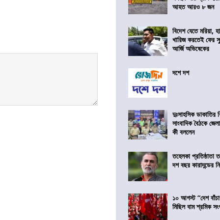
আহত আরও ৮ জন
বিদেশ যেতে মরিয়া, 
খারিজ করতেই ফের সুপ
আর্জি অভিষেকের
দশে দশ
দুঃসাহসিক ডাকাতির ক
সাংবাদিক বৈঠকে জেলা
কী বললেন
তহেলকা প্রতিষ্ঠাতা 
দশ বছর কারাদন্ডের ন
১০ আগস্ট “দেশ বাঁচ
মিছিল বাম শ্রমিক স