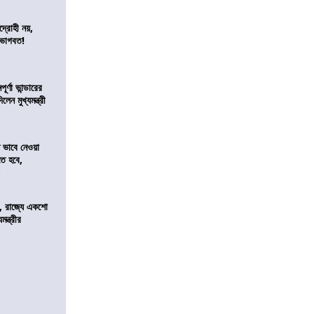
দ্রোহী নয়,
 ভাগবত!
র্ণা ভান্ডারের
েন মুখ্যমন্ত্রী
ভাবে নেওয়া
তে হবে,
র
, রাজ্যে একশো
ন্ত্রীর