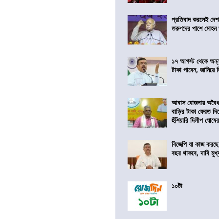
প্রতিবাদ করলেই দেশ
তরুণদের পাশে মোহন
১৭ আগস্ট থেকে অন্নপূ
টাকা পাবেন, জানিয়ে দিল
আবাস যোজনায় অবৈধ 
বাড়ির টাকা ফেরত দি
হুঁশিয়ারি দিলীপ ঘোষে
বিজেপি যা কাজ করছে
বছর থাকবে, দাবি মুখ্যম
১০টা