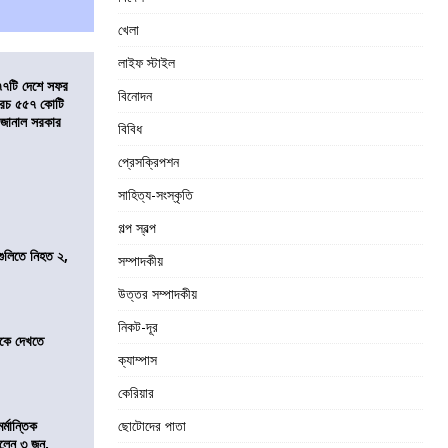
খেলা
লাইফ স্টাইল
৭৭টি দেশে সফর
বিনোদন
, খরচ ৫৫৭ কোটি
ে জানাল সরকার
বিবিধ
প্রেসক্রিপশন
সাহিত্য-সংস্কৃতি
গল্প স্বল্প
 গুলিতে নিহত ২,
সম্পাদকীয়
উত্তর সম্পাদকীয়
নিকট-দূর
তীকে দেখতে
ক্যাম্পাস
কেরিয়ার
্মান্তিক
ছোটোদের পাতা
রালেন ৩ জন,