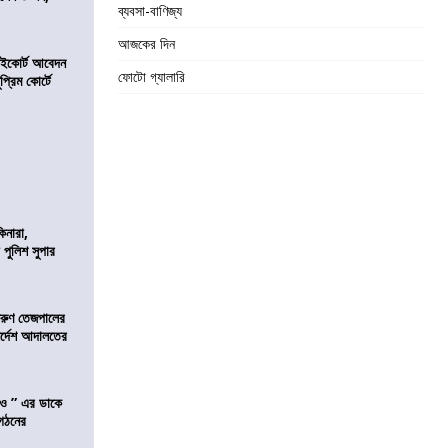
ব্যবসা-বাণিজ্য
আজকের দিন
হাইকোর্ট আবেদন
ফোটো গ্যালারি
্রিম কোর্টে
িনারা,
 পুলিশ সুপার
তরুণ তেজপালের
ির্দেশ আদালতের
াও ” এর ডাকে
ংগঠনের