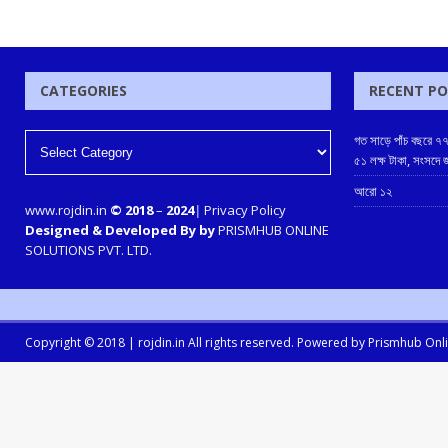
CATEGORIES
RECENT P
গত সাড়ে পাঁচ বছরে ৭৭
৫১ লক্ষ টাকা, সংসদে
আরো ১২
www.rojdin.in
© 2018
–
2024
|
Privacy Policy
Designed & Developed By by
PRISMHUB ONLINE
SOLUTIONS PVT. LTD.
Copyright © 2018 |
rojdin.in
All rights reserved. Powered by
Prismhub Onlin