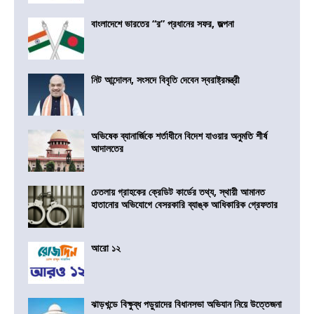
বাংলাদেশে ভারতের “র” প্রধানের সফর, জল্পনা
নিট আন্দোলন, সংসদে বিবৃতি দেবেন স্বরাষ্ট্রমন্ত্রী
অভিষেক ব্যানার্জিকে শর্তাধীনে বিদেশ যাওয়ার অনুমতি শীর্ষ
আদালতের
চেতলায় গ্রাহকের ক্রেডিট কার্ডের তথ্য, স্থায়ী আমানত
হাতানোর অভিযোগে বেসরকারি ব্যাঙ্ক আধিকারিক গ্রেফতার
আরো ১২
ঝাড়খন্ডে বিক্ষুব্ধ পড়ুয়াদের বিধানসভা অভিযান নিয়ে উত্তেজনা