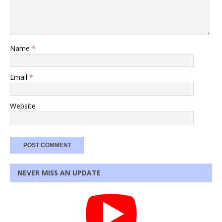
Name
*
Email
*
Website
NEVER MISS AN UPDATE