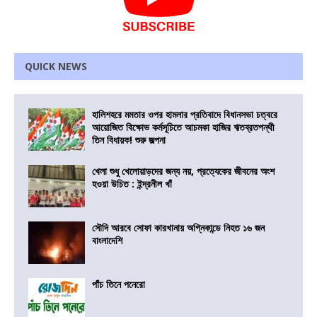
QUICK NEWS
হালিশহরে মমতার ওপর হামলার প্রতিবাদে বিধানসভা চত্বরে
আয়োজিত বিক্ষোভ কর্মসূচিতে আচমকা হাজির ঋতব্রতপন্থী
তিন বিধায়ক! শুরু জল্পনা
খেলা শুধু খেলোয়াড়দের জন্য নয়, প্রত্যেকের জীবনের অংশ
হওয়া উচিত : ইন্দ্রনীল খাঁ
সৌদি আরবে সোফা কারখানায় অগ্নিকান্ডে নিহত ১৬ জন
বাংলাদেশি
পাঁচ তিনে পনেরো