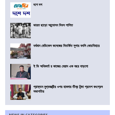
দশে দশ
ভারত ছাড়ো আন্দোলন দিবস পালিত
বর্ধমান মেডিকেল কলেজের বিতর্কিত সুপার বদলি কোচবিহারে
ই ডি অধিকর্তা র কাজের মেয়াদ এক বছর বাড়লো
প্রাক্তন মুখ্যমন্ত্রীর ওপর হামলার তীব্র নিন্দা প্রদেশ কংগ্রেস
সভাপতির
NEWS IN CATEGORIES