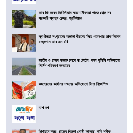
আর জি করের নির্যাতিতার স্মরণে নীরবতা পালন হোল সব
সরকারি স্বাস্থ্য কেন্দ্র, প্রতিষ্ঠানে
স্বাধীনতা সংগ্রামের অজানা বীরদের নিয়ে গবেষণার ডাক দিলেন
রাজ্যপাল আর এন রবি
জাতীয় ও রাজ্য সড়কে চলবে না টোটো, কড়া পুলিশি অভিযানের
নির্দেশ পরিবহণ দফতরের
কংগ্রেসের কার্যালয় দখলের অভিযোগে বিদ্ধ বিজেপিও
দশে দশ
শিল্পায়নে নজর, রাজ্যে বিড়লা গোষ্ঠী আসছে, দাবি শমীক