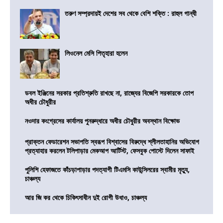
তরুণ সম্প্রদায়ই দেশের সব থেকে বেশি শক্তি : রাহুল গান্ধী
লিওনেল মেসি পিতৃহারা হলেন
ডবল ইঞ্জিনের সরকার প্রতিশ্রুতি রাখছে না, রাজ্যের বিজেপি সরকারকে তোপ
অধীর চৌধুরীর
নওদার কংগ্রেসের কার্যালয় পুনরুদ্ধারে অধীর চৌধুরীর অবস্থান বিক্ষোভ
প্রাক্তন ফেডারেশন সভাপতি স্বরূপ বিশ্বাসের বিরুদ্ধে শ্লীলতাহানির অভিযোগ
প্রত্যাহার করলেন টলিপাড়ার মেকআপ আর্টিস্ট, ফেসবুক পোস্টে দিলেন সাফাই
পুলিশি হেফাজতে কাঁচড়াপাড়ার পদত্যাগী টিএমসি কাউন্সিলরের স্বামীর মৃত্যু,
চাঞ্চল্য
আর জি কর থেকে চিকিৎসাধীন দুই রোগী উধাও, চাঞ্চল্য