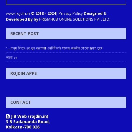
www.rojdin.in
© 2018
–
2024
|
Privacy Policy
Designed &
Developed By by
PRISMHUB ONLINE SOLUTIONS PVT. LTD.
RECENT POST
“…মানুষ চিনতে এত ভুল করলাম!! এনসিপিআই সাংসদ কাকলির পোস্টে জল্পনা তুঙ্গে
আরো ১২
ROJDIN APPS
CONTACT
J.B Web (rojdin.in)
3 B Sadananda Road,
Kolkata-700 026