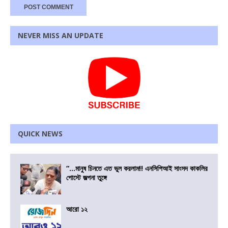
NEVER MISS AN UPDATE
QUICK NEWS
“…মানুষ চিনতে এত ভুল করলাম!! এনসিপিআই সাংসদ কাকলির
পোস্টে জল্পনা তুঙ্গে
আরো ১২