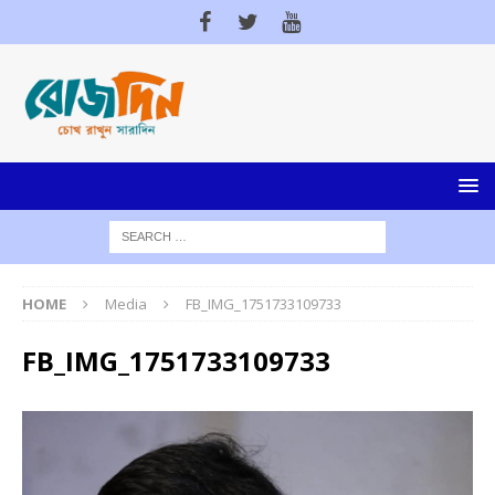
HOME
Media
FB_IMG_1751733109733
FB_IMG_1751733109733