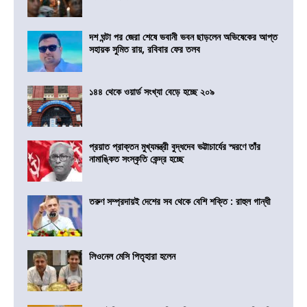
দশ ঘন্টা পর জেরা শেষে ভবানী ভবন ছাড়লেন অভিষেকের আপ্ত
সহায়ক সুমিত রায়, রবিবার ফের তলব
১৪৪ থেকে ওয়ার্ড সংখ্যা বেড়ে হচ্ছে ২০৯
প্রয়াত প্রাক্তন মুখ্যমন্ত্রী বুদ্ধদেব ভট্টাচার্যের স্মরণে তাঁর
নামাঙ্কিত সংস্কৃতি কেন্দ্র হচ্ছে
তরুণ সম্প্রদায়ই দেশের সব থেকে বেশি শক্তি : রাহুল গান্ধী
লিওনেল মেসি পিতৃহারা হলেন