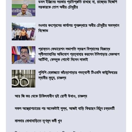
ডবল ইঞ্জিনের সরকার প্রতিশ্রুতি রাখছে না, রাজ্যের বিজেপি
সরকারকে তোপ অধীর চৌধুরীর
নওদার কংগ্রেসের কার্যালয় পুনরুদ্ধারে অধীর চৌধুরীর অবস্থান
বিক্ষোভ
প্রাক্তন ফেডারেশন সভাপতি স্বরূপ বিশ্বাসের বিরুদ্ধে
শ্লীলতাহানির অভিযোগ প্রত্যাহার করলেন টলিপাড়ার মেকআপ
আর্টিস্ট, ফেসবুক পোস্টে দিলেন সাফাই
পুলিশি হেফাজতে কাঁচড়াপাড়ার পদত্যাগী টিএমসি কাউন্সিলরের
স্বামীর মৃত্যু, চাঞ্চল্য
আর জি কর থেকে চিকিৎসাধীন দুই রোগী উধাও, চাঞ্চল্য
সফল অস্ত্রোপচারের পর অনেকটাই সুস্থ, আজই বাড়ি ফিরছেন মিঠুন চক্রবর্তী
মালদার মোথাবাড়িতে তৃণমূল কর্মী খুন