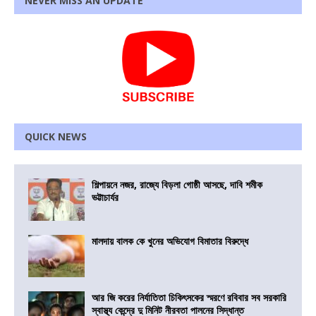
NEVER MISS AN UPDATE
QUICK NEWS
শিল্পায়নে নজর, রাজ্যে বিড়লা গোষ্ঠী আসছে, দাবি শমীক
ভট্টাচার্যর
মালদায় বালক কে খুনের অভিযোগ বিমাতার বিরুদ্ধে
আর জি করের নির্যাতিতা চিকিৎসকের স্মরণে রবিবার সব সরকারি
স্বাস্থ্য কেন্দ্রে দু মিনিট নীরবতা পালনের সিদ্ধান্ত