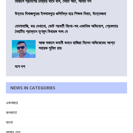
হিমাচল প্রদেশের চাম্বায় খাদে বাস, নিহত আট, আহত দশ
উত্তর দিনাজপুরের ইসলামপুরে গুলিবিদ্ধ হয়ে শিক্ষক নিহত, উত্তেজনা
তোলাবাজি, ভয় দেখানো, ভোট পরবর্তী হিংসা-সহ একাধিক অভিযোগ, গ্রেফতার
নৈহাটির প্রাক্তন তৃণমূল বিধায়ক সনৎ দে
আজ সকালে ভবানী ভবনে হাজিরা দিলেন অভিষেকের আপ্ত
সহায়ক সুমিত রায়
দশে দশ
NEWS IN CATEGORIES
একনজরে
কলকাতা
বাংলা
আমার দেশ