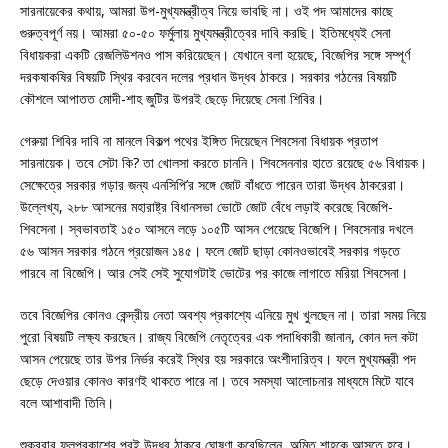
সারনায়েকের কথায়, আমরা উপ-মুখ্যমন্ত্রীত্ব নিয়ে ভাবছি না। ওই পদ আমাদের কাছে
গুরুত্বপূর্ণ নয়। আমরা ৫০-৫০ ফর্মুলায় মুখ্যমন্ত্রীত্বের দাবি করছি। ইতিমধ্যেই সেনা
বিধায়করা একটি রেজলিউশনও পাস করিয়েছেন। যেখানে বলা হয়েছে, বিজেপির সঙ্গে সম্পূর্ণ
দরকষাকষির বিষয়টি স্থির করবেন দলের প্রধান উদ্ধব ঠাকরে। সরকার গঠনের বিষয়টি
কৌশলে আপাতত মোদী-শাহ জুটির উপরই ছেড়ে দিয়েছে সেনা শিবির।
গেরুয়া শিবির দাবি না মানলে বিকল্প পথের ইঙ্গিত দিয়েছেন শিবসেনা বিধায়ক প্রতাপ
সারনায়েক। তবে সেটা কি? তা খোলসা করতে চাননি। শিবসেননার হাতে রয়েছে ৫৬ বিধায়ক।
সেক্ষেত্রে সরকার গড়ার জন্য এনসিপি’র সঙ্গে জোট বাঁধতে পারেন তারা উদ্ধব ঠাকরেরা।
উল্লেখ্য, ২৮৮ আসনের মহারাষ্ট্র বিধানসভা ভোটে জোট বেঁধে লড়াই করেছে বিজেপি-
শিবসেনা। স্বভাবতাই ১৫০ আসনে লড়ে ১০৫টি আসন পেয়েছে বিজেপি। শিবসেনার দখলে
৫৬ আসন সরকার গঠনে প্রয়োজন ১৪৫। ফলে জোট ছাড়া কোনওভাবেই সরকার গড়তে
পারবে না বিজেপি। আর সেই সেই সুযোগটাই ভোটের পর কাজে লাগাতে মরিয়া শিবসেনা।
তবে বিজেপির কোনও কেন্দ্রীয় নেতা অবশ্য প্রকাশ্যে এনিয়ে মুখ খুলছেন না। তারা সময় নিয়ে
পুরো বিষয়টি লক্ষ্য করছেন। রাজ্য বিজেপি নেতৃত্বের এক পদাধিকারী জানান, কোন দল কটা
আসন পেয়েছে তার উপর নির্ভর করেই স্থির হয় সরকারে অংশীদারিত্ব। ফলে মুখ্যমন্ত্রী পদ
ছেড়ে দেওয়ার কোনও কারণই থাকতে পারে না। তবে সমস্যা আলোচনার মাধ্যমে মিটে যাবে
বলে আশাবাদী তিনি।
শুক্রবার ফলপ্রকাশের পরই উদ্ধব ঠাকরে ঘোষণা করেছিলেন, অমিত শাহকে আসতে হবে।