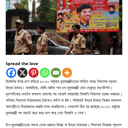
Spread the love
বিজেপির উপর চাপ বাড়িয়ে ৫০-৫০ ফর্মুলায় মুখ্যমন্ত্রীত্বের দাবিতে অনড় শিবসেনা প্রধান
উদ্ধব ঠাকরে। অন্যদিকে, মোদী-অমিত শাহ চান মুখ্যমন্ত্রী হোন দেবেন্দ্র ফড়ণবিশই।
বৃহস্পতিবার ভোটের ফলাফল ঘোষণার পর থেকেই মহারাষ্ট্রে বিজেপি-শিবসেনা তরজা অব্যহত।
শনিবার শিবসেনা বিধায়কদের বৈঠকেও কাটল না জট। শনিবারই উদ্ধব ঠাকরে নিজের বাসভবন
‘মাতশ্রী’তে বিধায়কদের জরুরি তলব করেছিলেন। সেখানেই ঠিক হয় রাজ্যের ৫০-৫০ ফর্মুলায়
মুখ্যমন্ত্রী পদ আড়ই বছর করে ভাগ করে নেবে বিজেপি ও সেনা।
উপ-মুখ্যমন্ত্রীত্বের পদকে তেমন গুরুত্ব দিচ্ছে না উদ্ধব ঠাকরেরা। শিবসেনা বিধায়ক প্রতাপ