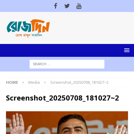
HOME
Media
Screenshot_20250708_181027~2
Screenshot_20250708_181027~2