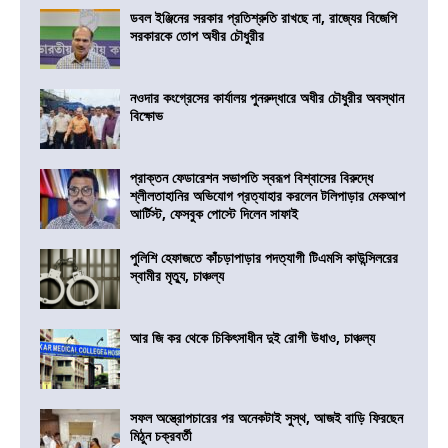
ডবল ইঞ্জিনের সরকার প্রতিশ্রুতি রাখছে না, রাজ্যের বিজেপি
সরকারকে তোপ অধীর চৌধুরীর
নওদার কংগ্রেসের কার্যালয় পুনরুদ্ধারে অধীর চৌধুরীর অবস্থান
বিক্ষোভ
প্রাক্তন ফেডারেশন সভাপতি স্বরূপ বিশ্বাসের বিরুদ্ধে
শ্লীলতাহানির অভিযোগ প্রত্যাহার করলেন টলিপাড়ার মেকআপ
আর্টিস্ট, ফেসবুক পোস্টে দিলেন সাফাই
পুলিশি হেফাজতে কাঁচড়াপাড়ার পদত্যাগী টিএমসি কাউন্সিলরের
স্বামীর মৃত্যু, চাঞ্চল্য
আর জি কর থেকে চিকিৎসাধীন দুই রোগী উধাও, চাঞ্চল্য
সফল অস্ত্রোপচারের পর অনেকটাই সুস্থ, আজই বাড়ি ফিরছেন
মিঠুন চক্রবর্তী