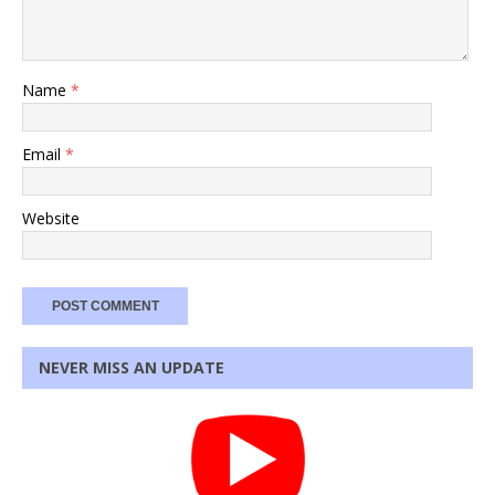
Name
*
Email
*
Website
NEVER MISS AN UPDATE