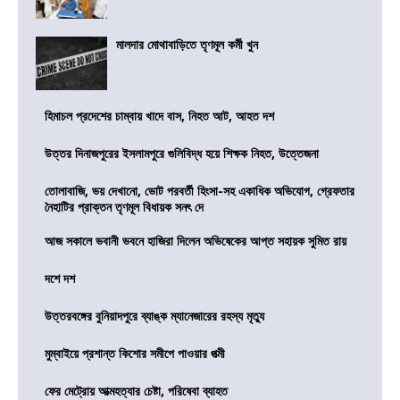
মালদার মোথাবাড়িতে তৃণমূল কর্মী খুন
হিমাচল প্রদেশের চাম্বায় খাদে বাস, নিহত আট, আহত দশ
উত্তর দিনাজপুরের ইসলামপুরে গুলিবিদ্ধ হয়ে শিক্ষক নিহত, উত্তেজনা
তোলাবাজি, ভয় দেখানো, ভোট পরবর্তী হিংসা-সহ একাধিক অভিযোগ, গ্রেফতার
নৈহাটির প্রাক্তন তৃণমূল বিধায়ক সনৎ দে
আজ সকালে ভবানী ভবনে হাজিরা দিলেন অভিষেকের আপ্ত সহায়ক সুমিত রায়
দশে দশ
উত্তরবঙ্গের বুনিয়াদপুরে ব্যাঙ্ক ম্যানেজারের রহস্য মৃত্যু
মুম্বাইয়ে প্রশান্ত কিশোর সমীপে পাওয়ার পত্মী
ফের মেট্রোয় আত্মহত্যার চেষ্টা, পরিষেবা ব্যাহত