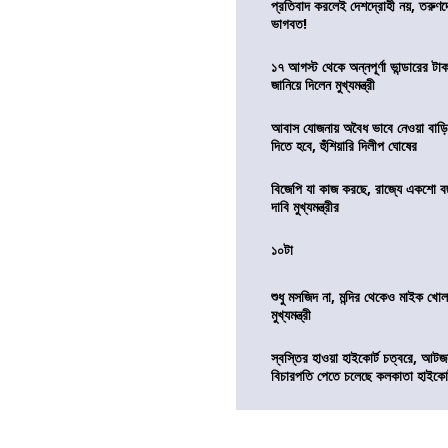
প্রতিবাদ করলেই দেশদ্রোহী নয়, তরুণ
ভাগবত!
১৭ আগস্ট থেকে অন্নপূর্ণা ভান্ডারের টা
জানিয়ে দিলেন মুখ্যমন্ত্রী
আবাস যোজনায় অবৈধ ভাবে নেওয়া বাড়ি
দিতে হবে, হুঁশিয়ারি দিলীপ ঘোষের
বিজেপি যা কাজ করছে, রাজ্যে একশো ব
দাবি মুখ্যমন্ত্রীর
১০টা
শুধু মসজিদ না, মন্দির থেকেও মাইক খোলা
মুখ্যমন্ত্রী
স্বস্তির হাওয়া হাইকোর্ট চত্বরে, আটজ
বিচারপতি পেতে চলেছে কলকাতা হাইকোর