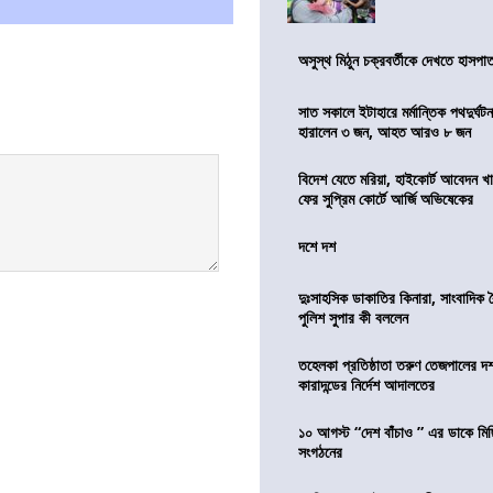
অসুস্থ মিঠুন চক্রবর্তীকে দেখতে হাসপাতাল
সাত সকালে ইটাহারে মর্মান্তিক পথদুর্ঘটন
হারালেন ৩ জন, আহত আরও ৮ জন
বিদেশ যেতে মরিয়া, হাইকোর্ট আবেদন 
ফের সুপ্রিম কোর্টে আর্জি অভিষেকের
দশে দশ
দুঃসাহসিক ডাকাতির কিনারা, সাংবাদিক 
পুলিশ সুপার কী বললেন
তহেলকা প্রতিষ্ঠাতা তরুণ তেজপালের দ
কারাদন্ডের নির্দেশ আদালতের
১০ আগস্ট “দেশ বাঁচাও ” এর ডাকে মিছ
সংগঠনের