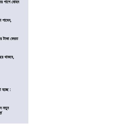
দের পাশে মোহন
কা পাবেন,
র টাকা ফেরত
ছর থাকবে,
 হচ্ছে :
ন নতুন
্ট