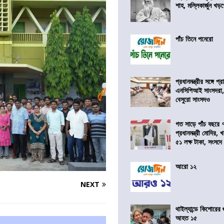
শাহ, মল্লিকার্জুন খড
পাঁচ তিনে পনেরো
প্রধানমন্ত্রীর সঙ্গে প
এনসিপিআই সাংসদরা,
বেসুরো সাংসদও
গত সাড়ে পাঁচ বছরে 
প্রধানমন্ত্রী মোদির
৫১ লক্ষ টাকা, সংসদ
আরো ১২
NEXT
থাইল্যান্ডে কিশোরের
আহত ১৫