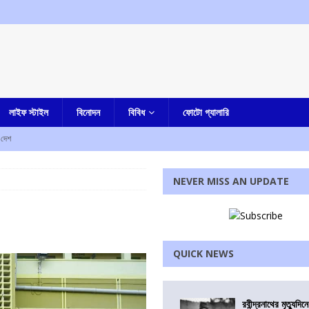
লাইফ স্টাইল
বিনোদন
বিবিধ
ফোটো গ্যালারি
দেশ
ল্লিকার্জুন খড়গে-সহ অন্যদের
আমার দেশ
NEVER MISS AN UPDATE
পিআই সাংসদরা, ছিলেন তিন বেসুরো সাংসদও
আমার দেশ
্ত্রী মোদির, খরচ ৫৫৭ কোটি ৫১ লক্ষ টাকা, সংসদে জানাল সরকার
আমার দেশ
QUICK NEWS
রধোর, উত্তেজনা ডোমজুর এলাকায়..
বাংলা
রবীন্দ্রনাথের মৃত্যুদি