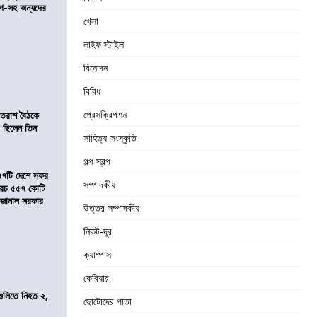
়গে-সহ অন্যদের
খেলা
লাইফ স্টাইল
বিনোদন
বিবিধ
প্রেসক্রিপশন
্রাতরাশ বৈঠকে
 ছিলেন তিন
সাহিত্য-সংস্কৃতি
গল্প স্বল্প
৭৭টি দেশে সফর
সম্পাদকীয়
, খরচ ৫৫৭ কোটি
ে জানাল সরকার
উত্তর সম্পাদকীয়
নিকট-দূর
ক্যাম্পাস
কেরিয়ার
 গুলিতে নিহত ২,
ছোটোদের পাতা