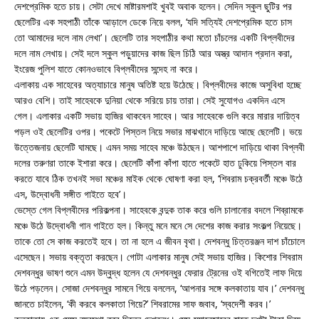
দেশপ্রেমিক হতে চায়। সেটা দেখে মাষ্টারমশাই খুবই অবাক হলেন। সেদিন স্কুল ছুটির পর
ছেলেটির এক সহপাঠী তাঁকে আড়ালে ডেকে নিয়ে বলল, ‘যদি সত্যিই দেশপ্রেমিক হতে চাস
তো আমাদের দলে নাম লেখা’। ছেলেটি তার সহপাঠীর কথা মতো চাঁচলের একটি বিপ্লবীদের
দলে নাম লেখায়। সেই দলে স্কুল পড়ুয়াদের কাজ ছিল চিঠি আর অস্ত্র আদান প্রদান করা,
ইংরেজ পুলিশ যাতে কোনওভাবে বিপ্লবীদের সন্দেহ না করে।
এলাকায় এক সাহেবের অত্যাচারে মানুষ অতিষ্ট হয়ে উঠেছে। বিপ্লবীদের কাজে অসুবিধা হচ্ছে
আরও বেশি। তাই সাহেবকে দুনিয়া থেকে সরিয়ে চায় তারা। সেই সুযোগও একদিন এসে
গেল। এলাকার একটি সভায় হাজির থাকবেন সাহেব। আর সাহেবকে গুলি করে মারার দায়িত্ব
পড়ল ওই ছেলেটির ওপর। পকেটে পিস্তল নিয়ে সভার মাঝখানে দাড়িয়ে আছে ছেলেটি। ভয়ে
উত্তেজনায় ছেলেটি ঘামছে। এমন সময় সাহেব মঞ্চে উঠছেন। আশপাশে দাড়িয়ে থাকা বিপ্লবী
দলের তরুণরা তাকে ইশারা করে। ছেলেটি কাঁপা কাঁপা হাতে পকেটে হাত ঢুকিয়ে পিস্তল বার
করতে যাবে ঠিক তখনই সভা মঞ্চের মাইক থেকে ঘোষণা করা হল, ‘শিবরাম চক্রবর্তী মঞ্চে উঠে
এস, উদ্বোধনী সঙ্গীত গাইতে হবে’।
ভেস্তে গেল বিপ্লবীদের পরিকল্পনা। সাহেবকে বন্দুক তাক করে গুলি চালানোর বদলে শিব্রামকে
মঞ্চে উঠে উদ্বোধনী গান গাইতে হল। কিন্তু মনে মনে সে দেশের কাজ করার সংকল্প নিয়েছে।
তাকে তো সে কাজ করতেই হবে। তা না হলে এ জীবন বৃথা। দেশবন্ধু চিত্তরঞ্জন দাশ চাঁচোলে
এসেছেন। সভায় বক্তৃতা করছেন। গোটা এলাকার মানুষ সেই সভায় হাজির। কিশোর শিবরাম
দেশবন্ধুর ভাষণ শুনে এমন উদ্বুদ্ধ হলেন যে দেশবন্ধুর ফেরার ট্রেনের ওই বগিতেই লাফ দিয়ে
উঠে পড়লেন। সোজা দেশবন্ধুর সামনে গিয়ে বললেন, ‘আপনার সঙ্গে কলকাতায় যাব।’ দেশবন্ধু
জানতে চাইলেন, ‘কী করবে কলকাতা গিয়ে?’ শিবরামের সাফ জবাব, ‘স্বদেশী করব।’