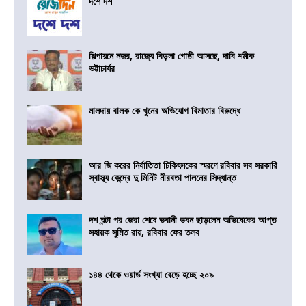
দশে দশ
শিল্পায়নে নজর, রাজ্যে বিড়লা গোষ্ঠী আসছে, দাবি শমীক
ভট্টাচার্যর
মালদায় বালক কে খুনের অভিযোগ বিমাতার বিরুদ্ধে
আর জি করের নির্যাতিতা চিকিৎসকের স্মরণে রবিবার সব সরকারি
স্বাস্থ্য কেন্দ্রে দু মিনিট নীরবতা পালনের সিদ্ধান্ত
দশ ঘন্টা পর জেরা শেষে ভবানী ভবন ছাড়লেন অভিষেকের আপ্ত
সহায়ক সুমিত রায়, রবিবার ফের তলব
১৪৪ থেকে ওয়ার্ড সংখ্যা বেড়ে হচ্ছে ২০৯