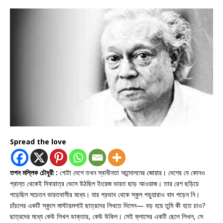
Spread the love
তপন মল্লিক চৌধুরী :
গোটা দেশে তখন স্বাধীনতা আন্দোলনের জোয়ার। দেশের যে কোনও
প্রান্ত থেকেই দিবারাত্র ভেসে উঠছিল ইংরেজ ভারত ছাড় আওয়াজ। তার রেশ ছড়িয়ে
পড়েছিল সচেতন ভারতবাসীর মধ্যে। যার প্রভাব থেকে স্কুল পড়ুয়ারাও বাদ পড়েন নি।
চাঁচলের একটি স্কুলে মাস্টারমশাই ছাত্রদের লিখতে দিলেন— বড় হয়ে তুমি কী হতে চাও?
ছাত্রদের মধ্যে কেউ লিখল ডাক্তার, কেউ উকিল। সেই ক্লাসের একটি ছেলে লিখল, সে