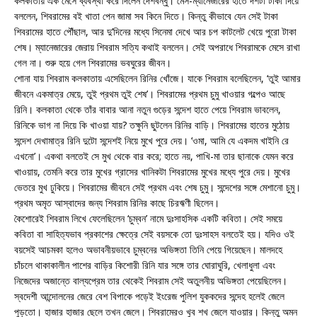
কলকাতায় এক মেসে ব্যবস্থা করে দিলেন দেশবন্ধু। মেস-ম্যানেজারের হাতে দশটা টাকা দিয়ে
বললেন, শিবরামের বই খাতা পেন জামা সব কিনে দিতে। কিন্তু কীভাবে যেন সেই টাকা
শিবরামের হাতে পৌঁছাল, আর দু’দিনের মধ্যে সিনেমা দেখে আর চপ কাটলেট খেয়ে পুরো টাকা
শেষ। ম্যানেজারের জেরায় শিবরাম সত্যি কথাই বললেন। সেই অপরাধে শিবরামকে মেসে রাখা
গেল না। শুরু হয়ে গেল শিবরামের ভবঘুরের জীবন।
শোনা যায় শিবরাম কলকাতায় এসেছিলেন রিনির খোঁজে। যাকে শিবরাম বলেছিলেন, ‘তুই আমার
জীবনে একমাত্র মেয়ে, তুই প্রথম তুই শেষ’। শিবরামের প্রথম চুমু খাওয়ার গল্পেও আছে
রিনি। কলকাতা থেকে তাঁর বাবার আনা নতুন গুড়ের সন্দেশ হাতে পেয়ে শিবরাম ভাবলেন,
রিনিকে ভাগ না দিয়ে কি খাওয়া যায়? তক্ষুনি ছুটলেন রিনির বাড়ি। শিবরামের হাতের মুঠোয়
সন্দেশ দেখামাত্র রিনি দুটো সন্দেশই নিয়ে মুখে পুরে দেয়। ‘ওমা, আমি যে একদম খাইনি রে
এখনো’। একথা বলতেই সে মুখ থেকে বার করে; হাতে নয়, পাখি-মা তার ছানাকে যেমন করে
খাওয়ায়, তেমনি করে তার মুখের গ্রাসের খানিকটা শিবরামের মুখের মধ্যে পুরে দেয়। মুখের
ভেতরে মুখ ঢুকিয়ে। শিবরামের জীবনে সেই প্রথম এবং শেষ চুমু। সন্দেশের সঙ্গে মেশানো চুমু।
প্রথম অমৃত আস্বাদের জন্য শিবরাম রিনির কাছে চিরঋণী ছিলেন।
কৈশোরেই শিবরাম লিখে ফেলেছিলেন ‘চুম্বন’ নামে দুঃসাহসিক একটি কবিতা। সেই সময়ে
কবিতা বা সাহিত্যভাব প্রকাশের ক্ষেত্রে সেই বয়সকে তো দুঃসাহস বলতেই হয়। যদিও ওই
বয়সেই আচমকা হলেও অভাবনীয়ভাবে চুম্বনের অভিঙ্গতা তিনি পেয়ে গিয়েছেন। মালদহে
চাঁচলে থাকাকালীন পাশের বাড়ির কিশোরী রিনি যার সঙ্গে তার ঘোরাঘুরি, খেলাধুলা এবং
নিজেদের অজান্তে বাল্যপ্রেম তার থেকেই শিবরাম সেই অতুলনীয় অভিঙ্গতা পেয়েছিলেন।
স্বদেশী আন্দোলনের জেরে বেশ বিপাকে পড়েই ইংরেজ পুলিশ যুককদের সন্দেহ হলেই জেলে
পুড়তো। হাজার হাজার ছেলে তখন জেলে। শিবরামেরও খুব শখ জেলে যাওয়ার। কিন্তু অমন