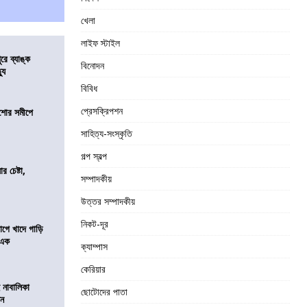
খেলা
লাইফ স্টাইল
ুরে ব্যাঙ্ক
বিনোদন
যু
বিবিধ
প্রেসক্রিপশন
কিশোর সমীপে
সাহিত্য-সংস্কৃতি
গল্প স্বল্প
র চেষ্টা,
সম্পাদকীয়
উত্তর সম্পাদকীয়
নিকট-দূর
য়াগে খাদে গাড়ি
 এক
ক্যাম্পাস
কেরিয়ার
 নাবালিকা
ছোটোদের পাতা
িন