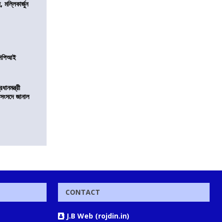
, মল্লিকার্জুন
নসিপিআই
ানমন্ত্রী
 সংসদে জানাল
CONTACT
J.B Web (rojdin.in)