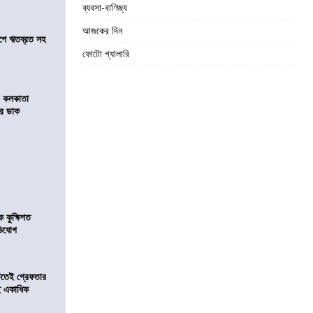
ব্যবসা-বাণিজ্য
আজকের দিন
সমীপে ঋতব্রত সহ
ফোটো গ্যালারি
র কলকাতা
চির ডাক
কুক্ষিগত
ভিযোগ
িটতেই গ্রেফতার
ে একাধিক