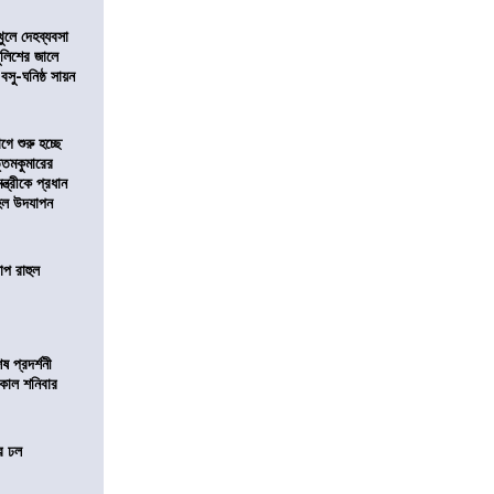
খুলে দেহব্যবসা
লিশের জালে
 বসু-ঘনিষ্ঠ সায়ন
ে শুরু হচ্ছে
ত্তমকুমারের
মন্ত্রীকে প্রধান
 হল উদযাপন
োপ রাহুল
 প্রদর্শনী
মীকাল শনিবার
ের ঢল