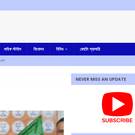
লাইফ স্টাইল
বিনোদন
বিবিধ
ফোটো গ্যালারি
দেশ
রহস্য মৃত্যু
আমার বাংলা
NEVER MISS AN UPDATE
ী
এক নজরে
াহত
এক নজরে
ে নিহত ৫, আহত এক
এক নজরে
্ষণ, ধৃত তিন
এক নজরে
রধোর, উত্তেজনা ডোমজুর এলাকায়..
বাংলা