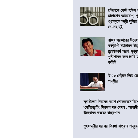
সল্টলেকে গেস্ট হাউস 
চালানোর অভিযোগ, পু
ও্রাক্তন মন্ত্রী সুজিত
দে-সহ দুই
রাজ্য সরকারের উদ্যোগ
বর্ষব্যাপী মহানায়ক উ
জন্মশতবর্ষ স্মরণ, মুখ্য
পৃষ্ঠপোষক করে তৈরি
কমিটি
ই ২০ পেট্রল নিয়ে ত
গান্ধীর
স্বাধীনতা দিবসের আগে লোকভবনে বিশেষ
‘সেলিব্রেটিং ফ্রিডম থ্রু বেঙ্গল’, আগা
উদ্বোধন করবেন রাজ্যপাল
মুখ্যমন্ত্রীর হর ঘর তিরঙ্গা যাত্রায় মানুষ