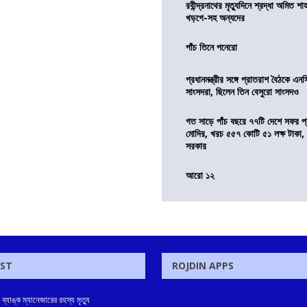
রবীন্দ্রনাথের মৃত্যুদিনে শ্রদ্ধা অমিত শাহ
খড়গে-সহ অন্যদের
পাঁচ তিনে পনেরো
প্রধানমন্ত্রীর সঙ্গে প্রাতরাশ বৈঠকে এ
সাংসদরা, ছিলেন তিন বেসুরো সাংসদও
গত সাড়ে পাঁচ বছরে ৭৭টি দেশে সফর প্রধ
মোদির, খরচ ৫৫৭ কোটি ৫১ লক্ষ টাকা,
সরকার
আরো ১২
OST
ROJDIN APPS
ে ব্যাঙ্ক ম্যানেজারের রহস্য মৃত্যু