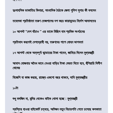
দুঃসাহসিক ডাকাতির কিনারা, সাংবাদিক বৈঠকে জেলা পুলিশ সুপার কী বললেন
তহেলকা প্রতিষ্ঠাতা তরুণ তেজপালের দশ বছর কারাদন্ডের নির্দেশ আদালতের
১০ আগস্ট “দেশ বাঁচাও ” এর ডাকে মিছিল বাম শ্রমিক সংগঠনের
প্রতিবাদ করলেই দেশদ্রোহী নয়, তরুণদের পাশে মোহন ভাগবত!
১৭ আগস্ট থেকে অন্নপূর্ণা ভান্ডারের টাকা পাবেন, জানিয়ে দিলেন মুখ্যমন্ত্রী
আবাস যোজনায় অবৈধ ভাবে নেওয়া বাড়ির টাকা ফেরত দিতে হবে, হুঁশিয়ারি দিলীপ
ঘোষের
বিজেপি যা কাজ করছে, রাজ্যে একশো বছর থাকবে, দাবি মুখ্যমন্ত্রীর
১০টা
শুধু মসজিদ না, মন্দির থেকেও মাইক খোলা হচ্ছে : মুখ্যমন্ত্রী
স্বস্তির হাওয়া হাইকোর্ট চত্বরে, আটজন নতুন বিচারপতি পেতে চলেছে কলকাতা