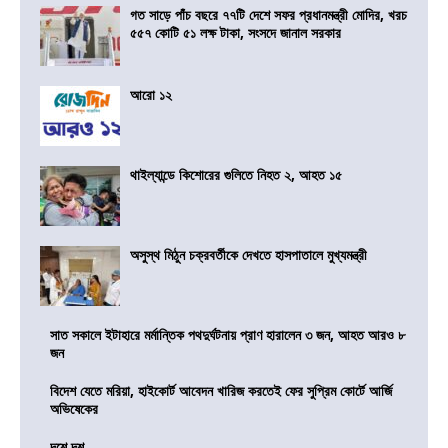
গত সাড়ে পাঁচ বছরে ৭৭টি দেশে সফর প্রধানমন্ত্রী মোদির, খরচ
৫৫৭ কোটি ৫১ লক্ষ টাকা, সংসদে জানাল সরকার
আরো ১২
থাইল্যান্ডে কিশোরের গুলিতে নিহত ২, আহত ১৫
অসুস্থ মিঠুন চক্রবর্তীকে দেখতে হাসপাতালে মুখ্যমন্ত্রী
সাত সকালে ইটাহারে মর্মান্তিক পথদুর্ঘটনায় প্রাণ হারালেন ৩ জন, আহত আরও ৮
জন
বিদেশ যেতে মরিয়া, হাইকোর্ট আবেদন খারিজ করতেই ফের সুপ্রিম কোর্টে আর্জি
অভিষেকের
দশে দশ