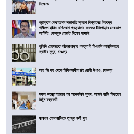
বিক্ষোভ
প্রাক্তন ফেডারেশন সভাপতি স্বরূপ বিশ্বাসের বিরুদ্ধে
শ্লীলতাহানির অভিযোগ প্রত্যাহার করলেন টলিপাড়ার মেকআপ
আর্টিস্ট, ফেসবুক পোস্টে দিলেন সাফাই
পুলিশি হেফাজতে কাঁচড়াপাড়ার পদত্যাগী টিএমসি কাউন্সিলরের
স্বামীর মৃত্যু, চাঞ্চল্য
আর জি কর থেকে চিকিৎসাধীন দুই রোগী উধাও, চাঞ্চল্য
সফল অস্ত্রোপচারের পর অনেকটাই সুস্থ, আজই বাড়ি ফিরছেন
মিঠুন চক্রবর্তী
মালদার মোথাবাড়িতে তৃণমূল কর্মী খুন