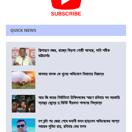
QUICK NEWS
শিল্পায়নে নজর, রাজ্যে বিড়লা গোষ্ঠী আসছে, দাবি শমীক
ভট্টাচার্যর
মালদায় বালক কে খুনের অভিযোগ বিমাতার বিরুদ্ধে
আর জি করের নির্যাতিতা চিকিৎসকের স্মরণে রবিবার সব সরকারি
স্বাস্থ্য কেন্দ্রে দু মিনিট নীরবতা পালনের সিদ্ধান্ত
দশ ঘন্টা পর জেরা শেষে ভবানী ভবন ছাড়লেন অভিষেকের আপ্ত
সহায়ক সুমিত রায়, রবিবার ফের তলব