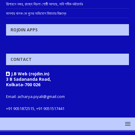
শিল্পায়নে নজর, রাজ্যে বিড়লা গোষ্ঠী আসছে, দাবি শমীক ভট্টাচার্যর
মালদায় বালক কে খুনের অভিযোগ বিমাতার বিরুদ্ধে
ROJDIN APPS
CONTACT
J.B Web (rojdin.in)
3 B Sadananda Road,
Kolkata-700 026
Email: acharya.piyali@gmail.com
+91 9051872515, +91 9051517441