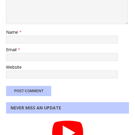
Name
*
Email
*
Website
NEVER MISS AN UPDATE