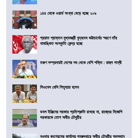
১৪৪ থেকে ওয়ার্ড সংখ্যা বেড়ে হচ্ছে ২০৯
প্রয়াত প্রাক্তন মুখ্যমন্ত্রী বুদ্ধদেব ভট্টাচার্যের স্মরণে তাঁর
নামাঙ্কিত সংস্কৃতি কেন্দ্র হচ্ছে
তরুণ সম্প্রদায়ই দেশের সব থেকে বেশি শক্তি : রাহুল গান্ধী
লিওনেল মেসি পিতৃহারা হলেন
ডবল ইঞ্জিনের সরকার প্রতিশ্রুতি রাখছে না, রাজ্যের বিজেপি
সরকারকে তোপ অধীর চৌধুরীর
নওদার কংগ্রেসের কার্যালয় পুনরুদ্ধারে অধীর চৌধুরীর অবস্থান