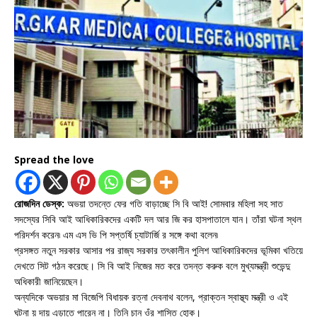
Spread the love
রোজদিন ডেস্ক:
অভয়া তদন্তে ফের গতি বাড়াচ্ছে সি বি আই! সোমবার মহিলা সহ সাত
সদস্যের সিবি আই আধিকারিকদের একটি দল আর জি কর হাসপাতালে যান। তাঁরা ঘটনা স্থল
পরিদর্শন করেন৷ এম এস ভি পি সপ্তর্ষি চ্যাটার্জি র সঙ্গে কথা বলেন৷
প্রসঙ্গত নতুন সরকার আসার পর রাজ্য সরকার তৎকালীন পুলিশ আধিকারিকদের ভূমিকা খতিয়ে
দেখতে সিট গঠন করেছে। সি বি আই নিজের মত করে তদন্ত করুক বলে মুখ্যমন্ত্রী শুভেন্দু
অধিকারী জানিয়েছেন।
অন্যদিকে অভয়ার মা বিজেপি বিধায়ক রত্না দেবনাথ বলেন, প্রাক্তন স্বাস্থ্য মন্ত্রী ও এই
ঘটনা য় দায় এড়াতে পারেন না। তিনি চান ওঁর শাস্তি হোক।