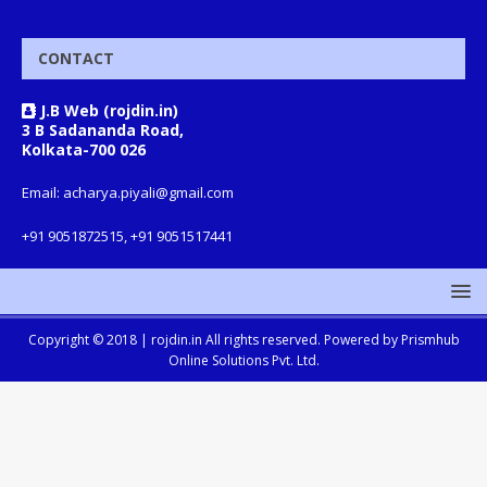
CONTACT
J.B Web (rojdin.in)
3 B Sadananda Road,
Kolkata-700 026
Email: acharya.piyali@gmail.com
+91 9051872515, +91 9051517441
Copyright © 2018 |
rojdin.in
All rights reserved. Powered by
Prismhub
Online Solutions Pvt. Ltd.