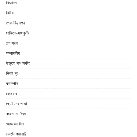
বিনোদন
বিবিধ
প্রেসক্রিপশন
সাহিত্য-সংস্কৃতি
গল্প স্বল্প
সম্পাদকীয়
উত্তর সম্পাদকীয়
নিকট-দূর
ক্যাম্পাস
কেরিয়ার
ছোটোদের পাতা
ব্যবসা-বাণিজ্য
আজকের দিন
ফোটো গ্যালারি