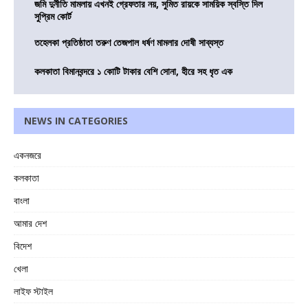
জমি দুর্নীতি মামলায় এখনই গ্রেফতার নয়, সুমিত রায়কে সাময়িক স্বস্তি দিল
সুপ্রিম কোর্ট
তহেলকা প্রতিষ্ঠাতা তরুণ তেজপাল ধর্ষণ মামলার দোষী সাব্যস্ত
কলকাতা বিমানবন্দরে ১ কোটি টাকার বেশি সোনা, হীরে সহ ধৃত এক
NEWS IN CATEGORIES
একনজরে
কলকাতা
বাংলা
আমার দেশ
বিদেশ
খেলা
লাইফ স্টাইল