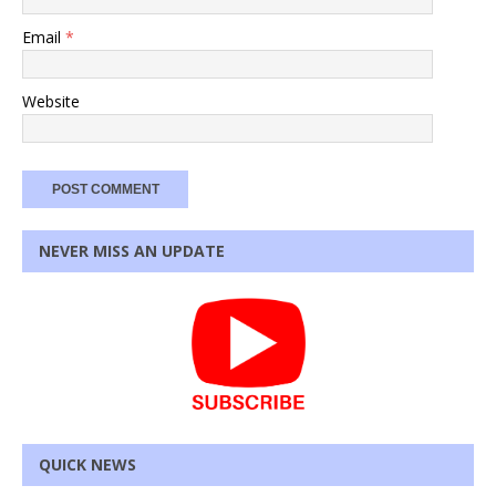
Email
*
Website
NEVER MISS AN UPDATE
QUICK NEWS