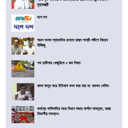
মুখ্যমন্ত্রী
দশে দশ
অচল সংসদ স্বাভাবিক রাখতে রাহুল গান্ধী সমীপে কিরেন
রিজিজু
পথ দুর্ঘটনায় খেজুরিতে ৫ জন নিহত
কালা কানুন করে ইতিহাস বদল করা যায় না: মহম্মদ সেলিম
কর্তব্যে গাফিলতির দায়ে বিধান সভার মার্শাল সাসপেন্ড, হচ্ছে
বিভাগীয় তদন্তও