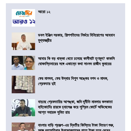
আরো ১২
ডবল ইঞ্জিন সরকার, শিল্পপতিদের নির্ভয়ে বিনিয়োগের আহবান
মুখ্যমন্ত্রীর
আবার কি বড় ধাক্কা খেতে চলেছে কালীঘাট তৃণমূল? কাকলি
ঘোষদস্তিদারের সঙ্গে একান্তে কথা সাংসদ রাজীব কুমারের
ফের মালদহ, ফের উদ্ধার বিপুল অঙ্কের নগদ ও মাদক,
গ্রেফতার দুই
বাড়ছে গ্রেফতারির আশঙ্কা, জমি দূর্নীতি মামলায় কলকাতা
হাইকোর্টের রায়কে চ্যালেঞ্জ করে সুপ্রিম কোর্টে অভিষেকের
আপ্ত সহায়ক সুমিত রায়
বাংলার বাড়ি প্রকল্প-এর দ্বিতীয় কিস্তির টাকা বিতরণ শুরু,
আজ বৃহস্পতিবার উপভোক্তাদের হাতে টাকা তুলে দেবেন