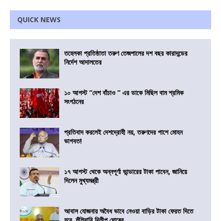
QUICK NEWS
তহেলকা প্রতিষ্ঠাতা তরুণ তেজপালের দশ বছর কারাদন্ডের
নির্দেশ আদালতের
১০ আগস্ট “দেশ বাঁচাও ” এর ডাকে মিছিল বাম শ্রমিক
সংগঠনের
প্রতিবাদ করলেই দেশদ্রোহী নয়, তরুণদের পাশে মোহন
ভাগবত!
১৭ আগস্ট থেকে অন্নপূর্ণা ভান্ডারের টাকা পাবেন, জানিয়ে
দিলেন মুখ্যমন্ত্রী
আবাস যোজনায় অবৈধ ভাবে নেওয়া বাড়ির টাকা ফেরত দিতে
হবে, হুঁশিয়ারি দিলীপ ঘোষের