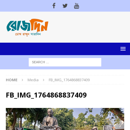
HOME
Media
FB_IMG_1764868837409
FB_IMG_1764868837409