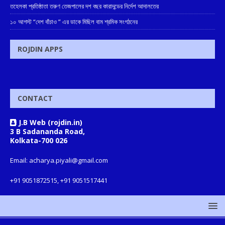
তহেলকা প্রতিষ্ঠাতা তরুণ তেজপালের দশ বছর কারাদন্ডের নির্দেশ আদালতের
১০ আগস্ট “দেশ বাঁচাও ” এর ডাকে মিছিল বাম শ্রমিক সংগঠনের
ROJDIN APPS
CONTACT
J.B Web (rojdin.in)
3 B Sadananda Road,
Kolkata-700 026
Email: acharya.piyali@gmail.com
+91 9051872515, +91 9051517441