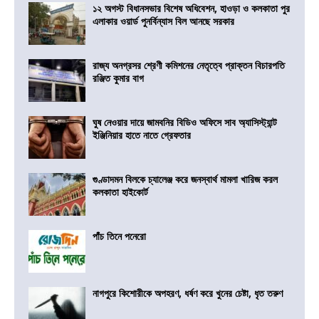
১২ অগস্ট বিধানসভার বিশেষ অধিবেশন, হাওড়া ও কলকাতা পুর
এলাকার ওয়ার্ড পুনর্বিন্যাস বিল আনছে সরকার
রাজ্য অনগ্রসর শ্রেণী কমিশনের নেতৃত্বে প্রাক্তন বিচারপতি
রঞ্জিত কুমার বাগ
ঘুষ নেওয়ার দায়ে জামবনির বিডিও অফিসে সাব অ্যাসিস্ট্যান্ট
ইঞ্জিনিয়ার হাতে নাতে গ্রেফতার
গুণ্ডাদমন বিলকে চ্যালেঞ্জ করে জনস্বার্থ মামলা খারিজ করল
কলকাতা হাইকোর্ট
পাঁচ তিনে পনেরো
নাগপুরে কিশোরীকে অপহরণ, ধর্ষণ করে খুনের চেষ্টা, ধৃত তরুণ