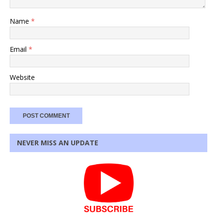
Name
*
Email
*
Website
NEVER MISS AN UPDATE