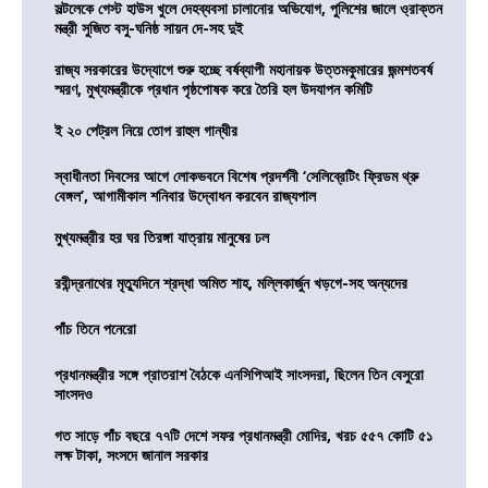
সল্টলেকে গেস্ট হাউস খুলে দেহব্যবসা চালানোর অভিযোগ, পুলিশের জালে ও্রাক্তন
মন্ত্রী সুজিত বসু-ঘনিষ্ঠ সায়ন দে-সহ দুই
রাজ্য সরকারের উদ্যোগে শুরু হচ্ছে বর্ষব্যাপী মহানায়ক উত্তমকুমারের জন্মশতবর্ষ
স্মরণ, মুখ্যমন্ত্রীকে প্রধান পৃষ্ঠপোষক করে তৈরি হল উদযাপন কমিটি
ই ২০ পেট্রল নিয়ে তোপ রাহুল গান্ধীর
স্বাধীনতা দিবসের আগে লোকভবনে বিশেষ প্রদর্শনী ‘সেলিব্রেটিং ফ্রিডম থ্রু
বেঙ্গল’, আগামীকাল শনিবার উদ্বোধন করবেন রাজ্যপাল
মুখ্যমন্ত্রীর হর ঘর তিরঙ্গা যাত্রায় মানুষের ঢল
রবীন্দ্রনাথের মৃত্যুদিনে শ্রদ্ধা অমিত শাহ, মল্লিকার্জুন খড়গে-সহ অন্যদের
পাঁচ তিনে পনেরো
প্রধানমন্ত্রীর সঙ্গে প্রাতরাশ বৈঠকে এনসিপিআই সাংসদরা, ছিলেন তিন বেসুরো
সাংসদও
গত সাড়ে পাঁচ বছরে ৭৭টি দেশে সফর প্রধানমন্ত্রী মোদির, খরচ ৫৫৭ কোটি ৫১
লক্ষ টাকা, সংসদে জানাল সরকার