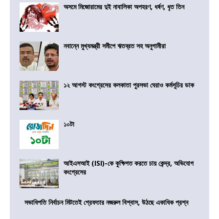
অসমে মিজোরামের দুই নাবালিকা অপহরণ, ধর্ষণ, ধৃত তিন
নবান্নে মুখ্যমন্ত্রী সমীপে ঋতব্রত সহ অনুগামীরা
১২ আগস্ট কংগ্রেসের কলকাতা পুরসভা ঘেরাও কর্মসূচির ডাক
১০টা
আইএসআই (ISI)-কে কুক্ষিগত করতে চায় কেন্দ্র, অভিযোগ
কংগ্রেসের
সভাধিপতি নির্বাচন মিটতেই গ্রেফতার নজরুল বিশ্বাস, উঠছে একাধিক প্রশ্ন