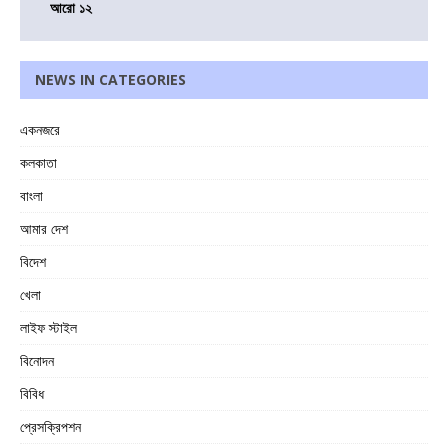
আরো ১২
NEWS IN CATEGORIES
একনজরে
কলকাতা
বাংলা
আমার দেশ
বিদেশ
খেলা
লাইফ স্টাইল
বিনোদন
বিবিধ
প্রেসক্রিপশন