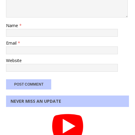
Name
*
Email
*
Website
NEVER MISS AN UPDATE