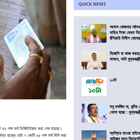
QUICK NEWS
আবাস যোজনায় অবৈধ 
বাড়ির টাকা ফেরত দি
হুঁশিয়ারি দিলীপ ঘোষে
বিজেপি যা কাজ করছ
থাকবে, দাবি মুখ্যমন্ত্র
১০টা
শুধু মসজিদ না, মন্দি
খোলা হচ্ছে : মুখ্যমন্ত্
োটি ৪৫ লক্ষ ফর্ম ডিজিটাইজড করা শেষ হয়েছে।
স্বস্তির হাওয়া হাইকো
্যন্ত রাজ্যে মোট ৭ কোটি ৬৫ লক্ষ ফর্ম বিলি করা
আটজন নতুন বিচারপত