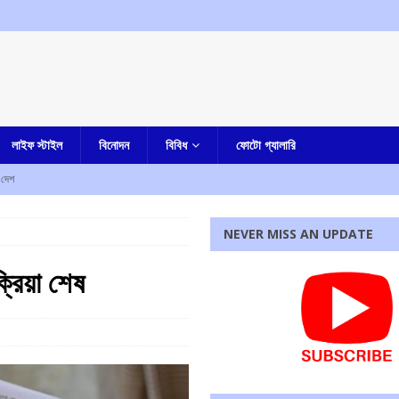
লাইফ স্টাইল
বিনোদন
বিবিধ
ফোটো গ্যালারি
দেশ
 ফেরত দিতে হবে, হুঁশিয়ারি দিলীপ ঘোষের
আমার বাংলা
NEVER MISS AN UPDATE
ি মুখ্যমন্ত্রীর
আমার বাংলা
্রিয়া শেষ
ে : মুখ্যমন্ত্রী
আমার বাংলা
ুন বিচারপতি পেতে চলেছে কলকাতা হাইকোর্ট
আমার বাংলা
রধোর, উত্তেজনা ডোমজুর এলাকায়..
বাংলা