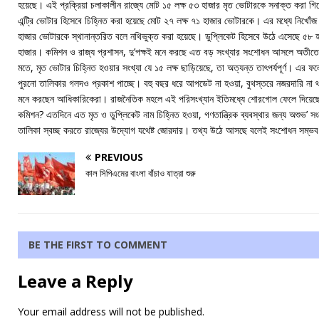
হয়েছে। এই প্রক্রিয়া চলাকালীন রাজ্যে মোট ১৫ লক্ষ ৫৩ হাজার মৃত ভোটারকে সনাক্ত করা গিয
এন্ট্রি ভোটার হিসেবে চিহ্নিত করা হয়েছে মোট ২৭ লক্ষ ৭১ হাজার ভোটারকে। এর মধ্যে নিখোঁজ
হাজার ভোটারকে স্থানান্তরিত বলে নথিভুক্ত করা হয়েছে। ডুপ্লিকেট হিসেবে উঠে এসেছে ৫৮ 
হাজার। কমিশন ও রাজ্য প্রশাসন, দু’পক্ষই মনে করছে এত বড় সংখ্যার সংশোধন আসলে অতীতের 
মতে, মৃত ভোটার চিহ্নিত হওয়ার সংখ্যা যে ১৫ লক্ষ ছাড়িয়েছে, তা অত্যন্ত তাৎপর্যপূর্ণ। এর 
পুরনো তালিকার গলদও প্রকাশ পাচ্ছে। বহু বছর ধরে আপডেট না হওয়া, বুথস্তরে নজরদারি না 
মনে করছেন আধিকারিকেরা। রাজনৈতিক মহলে এই পরিসংখ্যান ইতিমধ্যে শোরগোল ফেলে দিয়ে
কমিশন? এতদিনে এত মৃত ও ডুপ্লিকেট নাম চিহ্নিত হওয়া, গণতান্ত্রিক ব্যবস্থার জন্য অশুভ’
তালিকা স্বচ্ছ করতে রাজ্যের উদ্যোগ যথেষ্ট জোরদার। তথ্য উঠে আসছে বলেই সংশোধন সম্ভব
PREVIOUS
কাল সিপিএমের বাংলা বাঁচাও যাত্রা শুরু
BE THE FIRST TO COMMENT
Leave a Reply
Your email address will not be published.