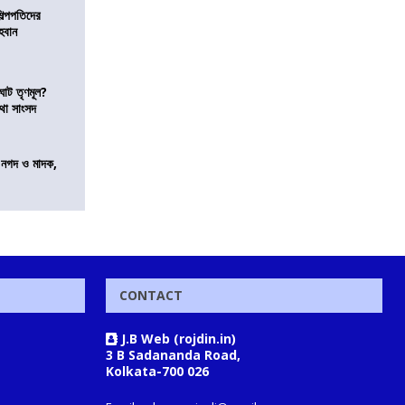
িল্পপতিদের
হবান
ঘাট তৃণমূল?
কথা সাংসদ
র নগদ ও মাদক,
CONTACT
J.B Web (rojdin.in)
3 B Sadananda Road,
Kolkata-700 026