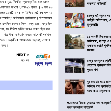
়েছে। মৃত, নিখোঁজ, স্থানান্তরিত এবং ডাবল
কলকাতা হাইকোর্ট
 ভোটারের সংখ্যা ২ লক্ষ ৬১ হাজার । ২ লক্ষ ৮৮
হাজার ১৬৪টি নাম। সব মিলিয়ে মোট ২৭ লক্ষ ৭১
রাজ্যে এই প্রথম ঘর ঘ
ত্রুটিপূর্ণ তালিকারই প্রতিফলন। বিশেষজ্ঞদের
কর্মসূচি পালিত হবে, 
ফলে একদিকে যেমন তালিকা।শুদ্ধ হচ্ছে, অন্যদিকে
মুখ্যমন্ত্রীর
থাকা, সব মিলিয়ে ছবিটা আরও খারাপ ছিল বলে
ছে। বিরোধীরা অভিযোগ করছে আগে কী করছিল
১২ অগস্ট বিধানসভার
 সংকেত। অন্যদিকে শাসকদলের বক্তব্য, ভোটার
অধিবেশন, হাওড়া ও 
 হচ্ছে।
এলাকার ওয়ার্ড পুনর্ব
সরকার
NEXT
দশে দশ
রাজ্য অনগ্রসর শ্রেণ
নেতৃত্বে প্রাক্তন বি
কুমার বাগ
ঘুষ নেওয়ার দায়ে জাম
অফিসে সাব অ্যাসিস্ট্যা
হাতে নাতে গ্রেফতার
গুণ্ডাদমন বিলকে চ্যালেঞ্জ করে জনস্বার্
করল কলকাতা হাইকোর্ট