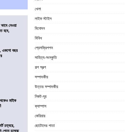
খেলা
লাইফ স্টাইল
ভাবে নেওয়া
বিনোদন
তে হবে,
র
বিবিধ
প্রেসক্রিপশন
ে, একশো বছর
ীর
সাহিত্য-সংস্কৃতি
গল্প স্বল্প
সম্পাদকীয়
উত্তর সম্পাদকীয়
নিকট-দূর
র থেকেও মাইক
রী
ক্যাম্পাস
কেরিয়ার
র্ট চত্বরে,
ছোটোদের পাতা
ি পেতে চলেছে