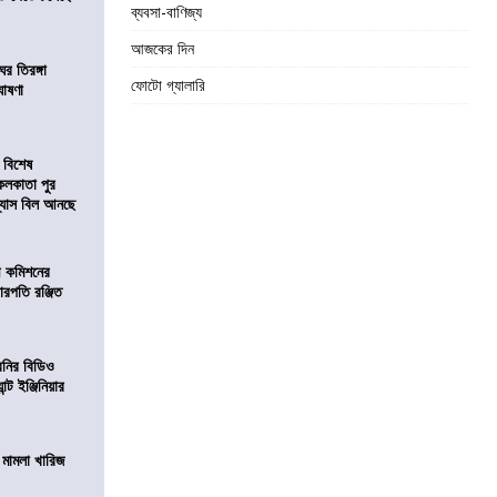
ব্যবসা-বাণিজ্য
আজকের দিন
র তিরঙ্গা
ফোটো গ্যালারি
ঘোষণা
 বিশেষ
কলকাতা পুর
িন্যাস বিল আনছে
ী কমিশনের
চারপতি রঞ্জিত
বনির বিডিও
ন্ট ইঞ্জিনিয়ার
থ মামলা খারিজ