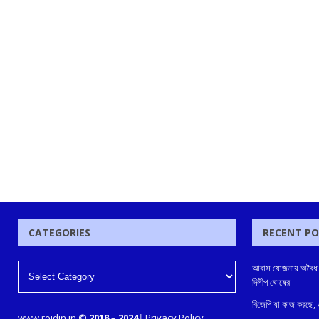
CATEGORIES
RECENT P
আবাস যোজনায় অবৈধ ভাব
দিলীপ ঘোষের
বিজেপি যা কাজ করছে, এ
www.rojdin.in
© 2018
–
2024
|
Privacy Policy