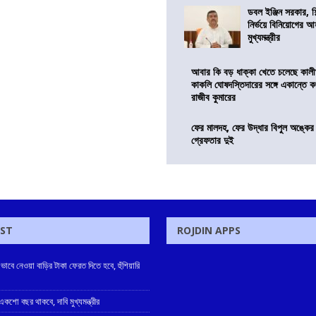
ডবল ইঞ্জিন সরকার, শ
নির্ভয়ে বিনিয়োগের আ
মুখ্যমন্ত্রীর
আবার কি বড় ধাক্কা খেতে চলেছে কালী
কাকলি ঘোষদস্তিদারের সঙ্গে একান্তে 
রাজীব কুমারের
ফের মালদহ, ফের উদ্ধার বিপুল অঙ্কে
গ্রেফতার দুই
OST
ROJDIN APPS
ে নেওয়া বাড়ির টাকা ফেরত দিতে হবে, হুঁশিয়ারি
কশো বছর থাকবে, দাবি মুখ্যমন্ত্রীর