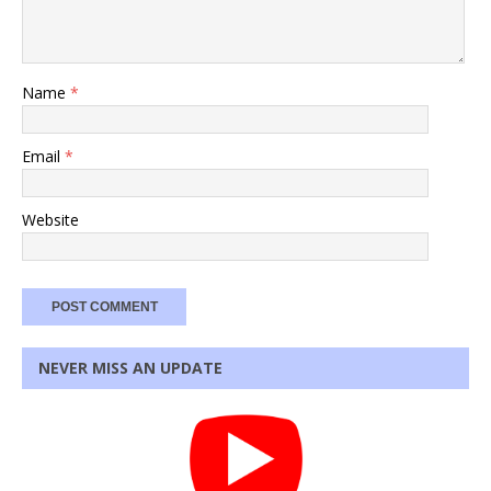
Name
*
Email
*
Website
NEVER MISS AN UPDATE