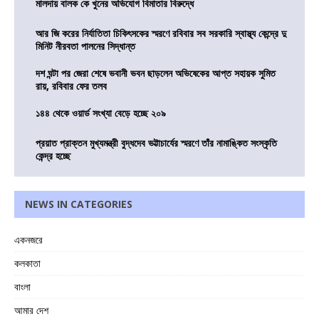
মালদায় বালক কে খুনের অভিযোগ বিমাতার বিরুদ্ধে
আর জি করের নির্যাতিতা চিকিৎসকের স্মরণে রবিবার সব সরকারি স্বাস্থ্য কেন্দ্রে দু
মিনিট নীরবতা পালনের সিদ্ধান্ত
দশ ঘন্টা পর জেরা শেষে ভবানী ভবন ছাড়লেন অভিষেকের আপ্ত সহায়ক সুমিত
রায়, রবিবার ফের তলব
১৪৪ থেকে ওয়ার্ড সংখ্যা বেড়ে হচ্ছে ২০৯
প্রয়াত প্রাক্তন মুখ্যমন্ত্রী বুদ্ধদেব ভট্টাচার্যের স্মরণে তাঁর নামাঙ্কিত সংস্কৃতি
কেন্দ্র হচ্ছে
NEWS IN CATEGORIES
একনজরে
কলকাতা
বাংলা
আমার দেশ