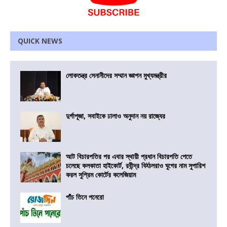
QUICK NEWS
লোকতন্ত্র সেনানীদের সম্মান জ্ঞাপন মুখ্যমন্ত্রীর
দুর্গাপূজা, সবাইকে ঢালাও অনুদান নয় রাজ্যের
আট বিচারপতির পর এবার স্থায়ী প্রধান বিচারপতি পেতে
চলেছে কলকাতা হাইকোর্ট, রবীন্দ্র বিঠ্ঠলরাও ঘুগের নাম সুপারিশ
করল সুপ্রিম কোর্টের কলেজিয়াম
পাঁচ তিনে পনেরো