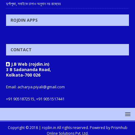
দুর্গাপূজা, সবাইকে ঢালাও অনুদান নয় রাজ্যের
ROJDIN APPS
CONTACT
J.B Web (rojdin.in)
3 B Sadananda Road,
Kolkata-700 026
Email: acharya.piyali@gmail.com
+91 9051872515, +91 9051517441
Copyright © 2018 |
rojdin.in
All rights reserved. Powered by
Prismhub
Online Solutions Pvt. Ltd.