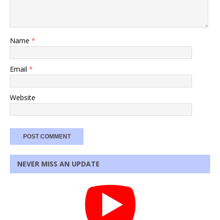
Name
*
Email
*
Website
NEVER MISS AN UPDATE