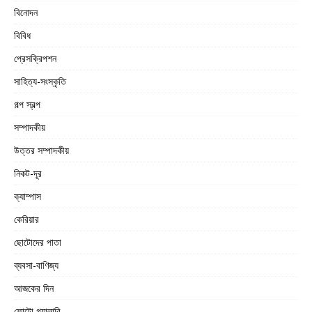
বিনোদন
বিবিধ
প্রেসক্রিপশন
সাহিত্য-সংস্কৃতি
গল্প স্বল্প
সম্পাদকীয়
উত্তর সম্পাদকীয়
নিকট-দূর
ক্যাম্পাস
কেরিয়ার
ছোটোদের পাতা
ব্যবসা-বাণিজ্য
আজকের দিন
ফোটো গ্যালারি