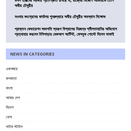
ডবল ইঞ্জিনের সরকার প্রতিশ্রুতি রাখছে না, রাজ্যের বিজেপি সরকারকে তোপ
অধীর চৌধুরীর
নওদার কংগ্রেসের কার্যালয় পুনরুদ্ধারে অধীর চৌধুরীর অবস্থান বিক্ষোভ
প্রাক্তন ফেডারেশন সভাপতি স্বরূপ বিশ্বাসের বিরুদ্ধে শ্লীলতাহানির অভিযোগ
প্রত্যাহার করলেন টলিপাড়ার মেকআপ আর্টিস্ট, ফেসবুক পোস্টে দিলেন সাফাই
NEWS IN CATEGORIES
একনজরে
কলকাতা
বাংলা
আমার দেশ
বিদেশ
খেলা
লাইফ স্টাইল