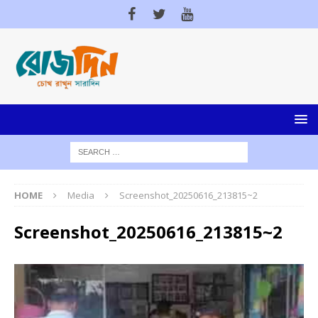
HOME
Media
Screenshot_20250616_213815~2
Screenshot_20250616_213815~2