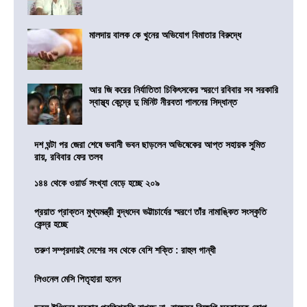
মালদায় বালক কে খুনের অভিযোগ বিমাতার বিরুদ্ধে
আর জি করের নির্যাতিতা চিকিৎসকের স্মরণে রবিবার সব সরকারি
স্বাস্থ্য কেন্দ্রে দু মিনিট নীরবতা পালনের সিদ্ধান্ত
দশ ঘন্টা পর জেরা শেষে ভবানী ভবন ছাড়লেন অভিষেকের আপ্ত সহায়ক সুমিত
রায়, রবিবার ফের তলব
১৪৪ থেকে ওয়ার্ড সংখ্যা বেড়ে হচ্ছে ২০৯
প্রয়াত প্রাক্তন মুখ্যমন্ত্রী বুদ্ধদেব ভট্টাচার্যের স্মরণে তাঁর নামাঙ্কিত সংস্কৃতি
কেন্দ্র হচ্ছে
তরুণ সম্প্রদায়ই দেশের সব থেকে বেশি শক্তি : রাহুল গান্ধী
লিওনেল মেসি পিতৃহারা হলেন