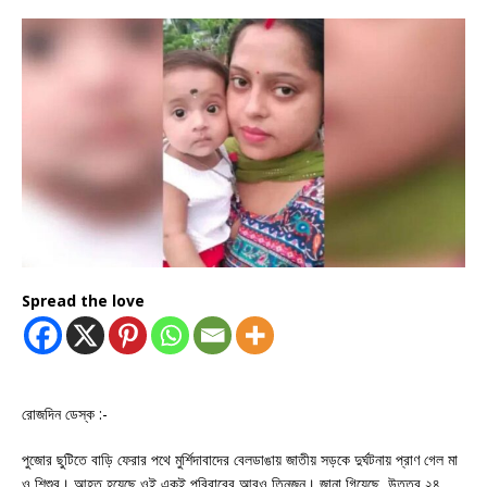
Spread the love
রোজদিন ডেস্ক :-
পুজোর ছুটিতে বাড়ি ফেরার পথে মুর্শিদাবাদের বেলডাঙায় জাতীয় সড়কে দুর্ঘটনায় প্রাণ গেল মা
ও শিশুর। আহত হয়েছে ওই একই পরিবারের আরও তিনজন। জানা গিয়েছে, উত্তর ২৪