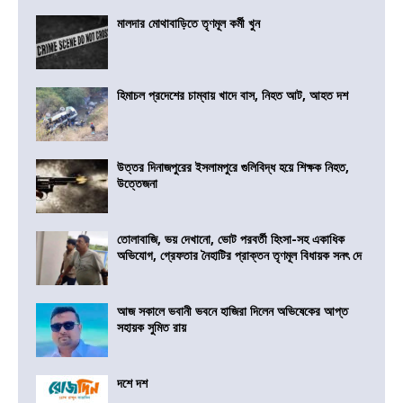
মালদার মোথাবাড়িতে তৃণমূল কর্মী খুন
হিমাচল প্রদেশের চাম্বায় খাদে বাস, নিহত আট, আহত দশ
উত্তর দিনাজপুরের ইসলামপুরে গুলিবিদ্ধ হয়ে শিক্ষক নিহত,
উত্তেজনা
তোলাবাজি, ভয় দেখানো, ভোট পরবর্তী হিংসা-সহ একাধিক
অভিযোগ, গ্রেফতার নৈহাটির প্রাক্তন তৃণমূল বিধায়ক সনৎ দে
আজ সকালে ভবানী ভবনে হাজিরা দিলেন অভিষেকের আপ্ত
সহায়ক সুমিত রায়
দশে দশ