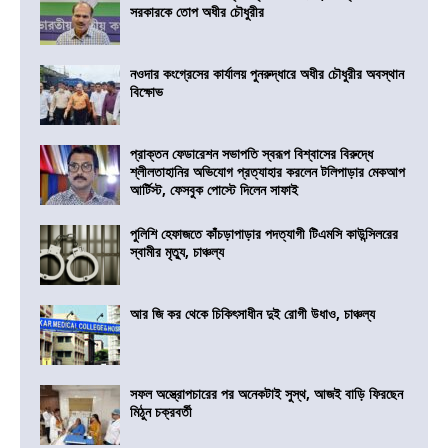
সরকারকে তোপ অধীর চৌধুরীর
নওদার কংগ্রেসের কার্যালয় পুনরুদ্ধারে অধীর চৌধুরীর অবস্থান
বিক্ষোভ
প্রাক্তন ফেডারেশন সভাপতি স্বরূপ বিশ্বাসের বিরুদ্ধে
শ্লীলতাহানির অভিযোগ প্রত্যাহার করলেন টলিপাড়ার মেকআপ
আর্টিস্ট, ফেসবুক পোস্টে দিলেন সাফাই
পুলিশি হেফাজতে কাঁচড়াপাড়ার পদত্যাগী টিএমসি কাউন্সিলরের
স্বামীর মৃত্যু, চাঞ্চল্য
আর জি কর থেকে চিকিৎসাধীন দুই রোগী উধাও, চাঞ্চল্য
সফল অস্ত্রোপচারের পর অনেকটাই সুস্থ, আজই বাড়ি ফিরছেন
মিঠুন চক্রবর্তী